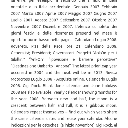
differire, per esempio, a secondo che si abiti in Italia
orientale o in Italia occidentale. Gennaio 2007 Febbraio
2007 Marzo 2007 Aprile 2007 Maggio 2007 Giugno 2007
Luglio 2007 Agosto 2007 Settembre 2007 Ottobre 2007
Novembre 2007 Dicembre 2007. L'elenco completo dei
giorni festivi e delle ricorrenze presenti nel mese è
riportato più in basso nella pagina. Calendario Luglio 2008.
Rovereto, P.za della Pace, ore 21. Calendario 2008.
Generalità; Presidenti; Governatori; Progetti “AnkOn per i
Sibillini” “AnkOn” “Ipovisione e barriere percettive”
“Destinazione Umberto I Ancona” The latest prior leap year
occurred in 2004 and the next will be in 2012. Rivista
Motocross Luglio 2008 - Acquista online. Calendario Luglio
2008. Gigi Rock. Blank June calendar and June holidays
2008 are also available. Yearly calendar showing months for
the year 2008. Between new and half, the moon is a
crescent, between half and full, it is a gibbous moon.
Calendars repeat themselves – find out which years share
the same calendar dates and reuse your calendar. Alcune
indicazioni per la catechesi (a inizio novembre) Gigi Rock, al