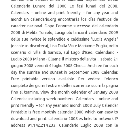
Calendario Lunare del 2008 Le fasi lunari del 2008.
Calendars – online and print friendly – for any year and
month En calendario.org encontrarás los días festivos de
caracter nacional. Dopo l'enorme successo del calendario
2008 di Melita Toniolo, Lucignolo lancia il calendario 2009
delle sue inviate le splendide e caldissime "Luci's Angels"
(eccole in discoteca), Lisa Dalla Via e Marianne Puglia, nello
scenario di villa di Sarnico, sul Lago d'Iseo. Calendario -
Luglio 2008 Milano - Eluana: il mistero della vita ... sabato 21
giugno 2008 venerdì 4 luglio 2008 Chiesa. And see for each
day the sunrise and sunset in September 2008 Calendar.
Free printable version available. Per vedere l'elenco
completo dei giorni festivi e delle ricorrenze scorri la pagina
fino al termine. View the month calendar of January 2008
Calendar including week numbers. Calendars – online and
print friendly – for any year and month 2008 July Calendar
Printable is free monthly calendar 2008 which can easy to
download and print. calendario-2008.es links to network IP
address 91.142.214.233. Calendario Luglio 2008 con le