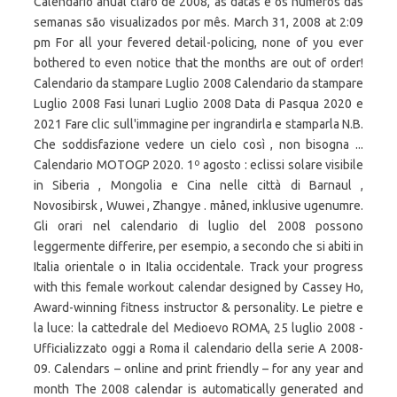
Calendário anual claro de 2008, as datas e os números das
semanas são visualizados por mês. March 31, 2008 at 2:09
pm For all your fevered detail-policing, none of you ever
bothered to even notice that the months are out of order!
Calendario da stampare Luglio 2008 Calendario da stampare
Luglio 2008 Fasi lunari Luglio 2008 Data di Pasqua 2020 e
2021 Fare clic sull'immagine per ingrandirla e stamparla N.B.
Che soddisfazione vedere un cielo così , non bisogna ...
Calendario MOTOGP 2020. 1º agosto : eclissi solare visibile
in Siberia , Mongolia e Cina nelle città di Barnaul ,
Novosibirsk , Wuwei , Zhangye . måned, inklusive ugenumre.
Gli orari nel calendario di luglio del 2008 possono
leggermente differire, per esempio, a secondo che si abiti in
Italia orientale o in Italia occidentale. Track your progress
with this female workout calendar designed by Cassey Ho,
Award-winning fitness instructor & personality. Le pietre e
la luce: la cattedrale del Medioevo ROMA, 25 luglio 2008 -
Ufficializzato oggi a Roma il calendario della serie A 2008-
09. Calendars – online and print friendly – for any year and
month The 2008 calendar is automatically generated and