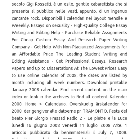
secolo Gigi Rossetti, è un esile, gentile cabarettista che si
presenta al pubblico nelle vesti, appunto, di un ingenuo
cantante rock. Disponibili i calendari nei layout mensile e
Weeekly. Essays on sexuality - High-Quality College Essay
Writing and Editing Help - Purchase Reliable Assignments
For Cheap Custom Essay And Research Paper Writing
Company - Get Help With Non-Plagiarized Assignments for
an Affordable Price The Leading Student Writing and
Editing Assistance - Get Professional Essays, Research
Papers and up to Dissertations At The Lowest Prices Easy
to use online calendar of 2008, the dates are listed by
month including all week numbers. Download printable
January 2008 calendar. Find recent content on the main
index or look in the archives to find all content. Kalender
2008. Home > Calendario. Overskuelig årskalender for
2008, der gengiver alle datoerne pr. TRAMONTO. Festa del
beato Pier Giorgio Frassati Radio 2 - Le pietre e la Luce
lunedì 16 giugno 2008 venerdì 11 luglio 2008 Arte. 1
articolo pubblicato da benimmateriali il July 7, 2008.