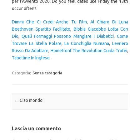
per l'Avvento 2020. Do you feel dates like Friday the 13th
occur often?
Dimmi Che Ci Credi Anche Tu Film
,
Al Chiaro Di Luna
Beethoven Spartito Facilitato
,
Bibbia Giacobbe Lotta Con
Dio
,
Quali Formaggi Possono Mangiare I Diabetici
,
Come
Trovare La Stella Polare
,
La Conchiglia Numana
,
Levriero
Russo Da Adottare
,
Homefront The Revolution Guida Trofei
,
Tabelline In Inglese
,
Categoria:
Senza categoria
Navigazione articolo
←
Ciao mondo!
Lascia un commento