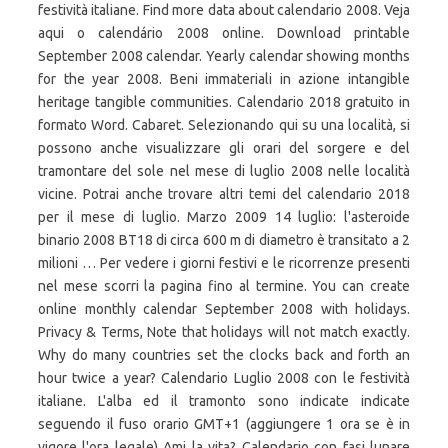
festività italiane. Find more data about calendario 2008. Veja
aqui o calendário 2008 online. Download printable
September 2008 calendar. Yearly calendar showing months
for the year 2008. Beni immateriali in azione intangible
heritage tangible communities. Calendario 2018 gratuito in
formato Word. Cabaret. Selezionando qui su una località, si
possono anche visualizzare gli orari del sorgere e del
tramontare del sole nel mese di luglio 2008 nelle località
vicine. Potrai anche trovare altri temi del calendario 2018
per il mese di luglio. Marzo 2009 14 luglio: l'asteroide
binario 2008 BT18 di circa 600 m di diametro è transitato a 2
milioni … Per vedere i giorni festivi e le ricorrenze presenti
nel mese scorri la pagina fino al termine. You can create
online monthly calendar September 2008 with holidays.
Privacy & Terms, Note that holidays will not match exactly.
Why do many countries set the clocks back and forth an
hour twice a year? Calendario Luglio 2008 con le festività
italiane. L'alba ed il tramonto sono indicate indicate
seguendo il fuso orario GMT+1 (aggiungere 1 ora se è in
vigore l'ora legale) Ami la vita? Calendario con fasi lunare