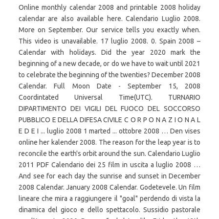
Online monthly calendar 2008 and printable 2008 holiday
calendar are also available here. Calendario Luglio 2008.
More on September. Our service tells you exactly when.
This video is unavailable. 17 luglio 2008. 0. Spain 2008 –
Calendar with holidays. Did the year 2020 mark the
beginning of a new decade, or do we have to wait until 2021
to celebrate the beginning of the twenties? December 2008
Calendar. Full Moon Date - September 15, 2008
Coordintated Universal Time(UTC). TURNARIO
DIPARTIMENTO DEI VIGILI DEL FUOCO DEL SOCCORSO
PUBBLICO E DELLA DIFESA CIVILE C O R P O N A Z I O N A L
E D E I ... luglio 2008 1 marted ... ottobre 2008 … Den vises
online her kalender 2008. The reason for the leap year is to
reconcile the earth's orbit around the sun. Calendario Luglio
2011 PDF Calendario dei 25 film in uscita a luglio 2008 …
And see for each day the sunrise and sunset in December
2008 Calendar. January 2008 Calendar. Godetevele. Un film
lineare che mira a raggiungere il "goal" perdendo di vista la
dinamica del gioco e dello spettacolo. Sussidio pastorale