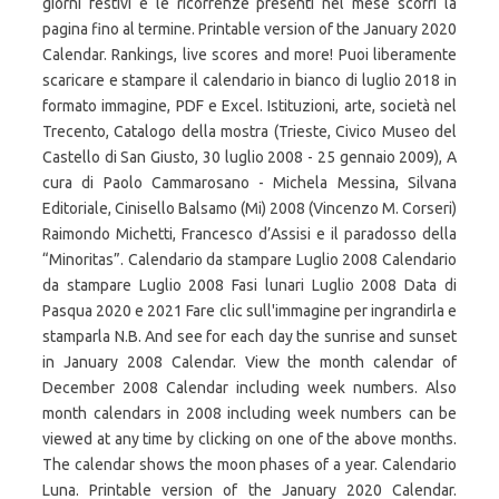
giorni festivi e le ricorrenze presenti nel mese scorri la
pagina fino al termine. Printable version of the January 2020
Calendar. Rankings, live scores and more! Puoi liberamente
scaricare e stampare il calendario in bianco di luglio 2018 in
formato immagine, PDF e Excel. Istituzioni, arte, società nel
Trecento, Catalogo della mostra (Trieste, Civico Museo del
Castello di San Giusto, 30 luglio 2008 - 25 gennaio 2009), A
cura di Paolo Cammarosano - Michela Messina, Silvana
Editoriale, Cinisello Balsamo (Mi) 2008 (Vincenzo M. Corseri)
Raimondo Michetti, Francesco d’Assisi e il paradosso della
“Minoritas”. Calendario da stampare Luglio 2008 Calendario
da stampare Luglio 2008 Fasi lunari Luglio 2008 Data di
Pasqua 2020 e 2021 Fare clic sull'immagine per ingrandirla e
stamparla N.B. And see for each day the sunrise and sunset
in January 2008 Calendar. View the month calendar of
December 2008 Calendar including week numbers. Also
month calendars in 2008 including week numbers can be
viewed at any time by clicking on one of the above months.
The calendar shows the moon phases of a year. Calendario
Luna. Printable version of the January 2020 Calendar.