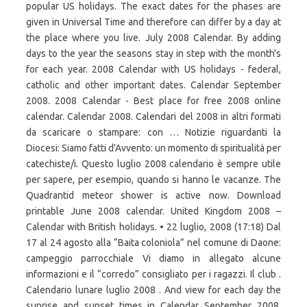
popular US holidays. The exact dates for the phases are
given in Universal Time and therefore can differ by a day at
the place where you live. July 2008 Calendar. By adding
days to the year the seasons stay in step with the month's
for each year. 2008 Calendar with US holidays - federal,
catholic and other important dates. Calendar September
2008. 2008 Calendar - Best place for free 2008 online
calendar. Calendar 2008. Calendari del 2008 in altri formati
da scaricare o stampare: con … Notizie riguardanti la
Diocesi: Siamo fatti d'Avvento: un momento di spiritualità per
catechiste/i. Questo luglio 2008 calendario è sempre utile
per sapere, per esempio, quando si hanno le vacanze. The
Quadrantid meteor shower is active now. Download
printable June 2008 calendar. United Kingdom 2008 –
Calendar with British holidays. • 22 luglio, 2008 (17:18) Dal
17 al 24 agosto alla “Baita coloniola” nel comune di Daone:
campeggio parrocchiale Vi diamo in allegato alcune
informazioni e il “corredo” consigliato per i ragazzi. Il club .
Calendario lunare luglio 2008 . And view for each day the
sunrise and sunset times in Calendar September 2008.