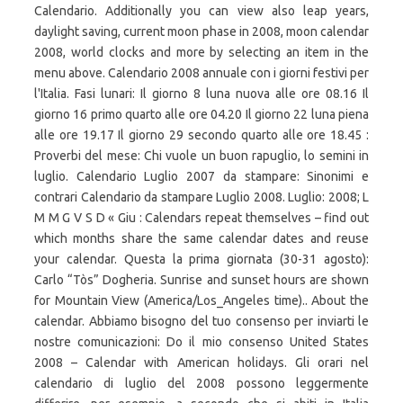
Calendario. Additionally you can view also leap years,
daylight saving, current moon phase in 2008, moon calendar
2008, world clocks and more by selecting an item in the
menu above. Calendario 2008 annuale con i giorni festivi per
l'Italia. Fasi lunari: Il giorno 8 luna nuova alle ore 08.16 Il
giorno 16 primo quarto alle ore 04.20 Il giorno 22 luna piena
alle ore 19.17 Il giorno 29 secondo quarto alle ore 18.45 :
Proverbi del mese: Chi vuole un buon rapuglio, lo semini in
luglio. Calendario Luglio 2007 da stampare: Sinonimi e
contrari Calendario da stampare Luglio 2008. Luglio: 2008; L
M M G V S D « Giu : Calendars repeat themselves – find out
which months share the same calendar dates and reuse
your calendar. Questa la prima giornata (30-31 agosto):
Carlo “Tòs” Dogheria. Sunrise and sunset hours are shown
for Mountain View (America/Los_Angeles time).. About the
calendar. Abbiamo bisogno del tuo consenso per inviarti le
nostre comunicazioni: Do il mio consenso United States
2008 – Calendar with American holidays. Gli orari nel
calendario di luglio del 2008 possono leggermente