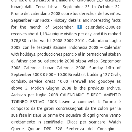
diametro è transitato a 2 milioni di chilometri (5,9 distanze
lunari) dalla Terra. Libra - September 23 to October 22.
Promo del calendario 2008 sobre los derechos de los niños.
September Fun Facts - History, details, and interesting facts
for the month of September.
calendario-2008.es
receives about 1,194 unique visitors per day, and it is ranked
378,850 in the world. 2008 2009 2010 . Calendario Luglio
2008 con le festività italiane. Indonesia 2008 – Calendar
with holidays. producciones:patricio el in ternacional steban
el father con su calendario 2008 staba volao. September
2008 Calendar. Lunar Calendar 2008. Sunday 14th of
September 2008 09.00 – 10.00 Breakfast building 127 Civil-,
combat-, service dress 10.00 Farewell and goodbye as
above 5. Motion Giugno 2008 is the previous archive.
Archivio per luglio 2008 CALENDARIO E REGOLAMENTO
TORNEO ESTIVO 2008 Leave a comment Il Torneo è
composto da tre gironi contrassegnati da tre colori per la
sua fase iniziale le prime tre squadre di ogni girone vanno
direttamente in semifinale. Clicca per scaricare. Watch
Queue Queue DPR 328 Sentenza del Consiglio ...