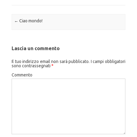
Navigazione articolo
←
Ciao mondo!
Lascia un commento
Il tuo indirizzo email non sarà pubblicato.
I campi obbligatori
sono contrassegnati
*
Commento