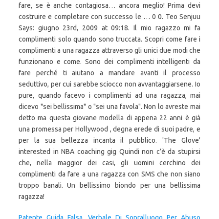
fare, se è anche contagiosa… ancora meglio! Prima devi
costruire e completare con successo le … 0 0. Teo Senjuu
Says: giugno 23rd, 2009 at 09:18. Il mio ragazzo mi fa
complimenti solo quando sono truccata. Scopri come fare i
complimenti a una ragazza attraverso gli unici due modi che
funzionano e come. Sono dei complimenti intelligenti da
fare perché ti aiutano a mandare avanti il processo
seduttivo, per cui sarebbe sciocco non avvantaggiarsene. Io
pure, quando facevo i complimenti ad una ragazza, mai
dicevo "sei bellissima" o "sei una favola". Non lo avreste mai
detto ma questa giovane modella di appena 22 anni è già
una promessa per Hollywood , degna erede di suoi padre, e
per la sua bellezza incanta il pubblico. 'The Glove'
interested in NBA coaching gig Quindi non c’è da stupirsi
che, nella maggior dei casi, gli uomini cerchino dei
complimenti da fare a una ragazza con SMS che non siano
troppo banali. Un bellissimo biondo per una bellissima
ragazza!
Patente Guida Falsa
,
Verbale Di Sopralluogo Per Abuso