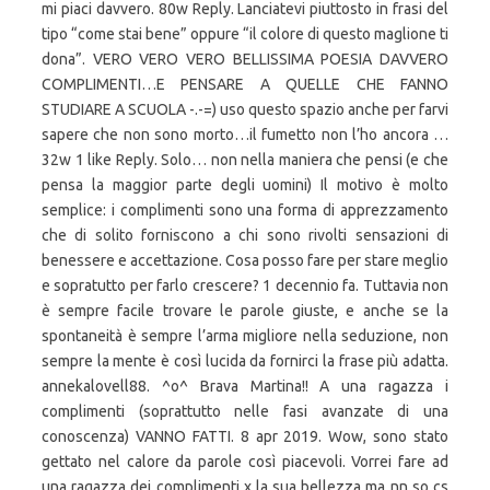
mi piaci davvero. 80w Reply. Lanciatevi piuttosto in frasi del
tipo “come stai bene” oppure “il colore di questo maglione ti
dona”. VERO VERO VERO BELLISSIMA POESIA DAVVERO
COMPLIMENTI…E PENSARE A QUELLE CHE FANNO
STUDIARE A SCUOLA -.-=) uso questo spazio anche per farvi
sapere che non sono morto…il fumetto non l’ho ancora …
32w 1 like Reply. Solo… non nella maniera che pensi (e che
pensa la maggior parte degli uomini) Il motivo è molto
semplice: i complimenti sono una forma di apprezzamento
che di solito forniscono a chi sono rivolti sensazioni di
benessere e accettazione. Cosa posso fare per stare meglio
e sopratutto per farlo crescere? 1 decennio fa. Tuttavia non
è sempre facile trovare le parole giuste, e anche se la
spontaneità è sempre l’arma migliore nella seduzione, non
sempre la mente è così lucida da fornirci la frase più adatta.
annekalovell88. ^o^ Brava Martina!! A una ragazza i
complimenti (soprattutto nelle fasi avanzate di una
conoscenza) VANNO FATTI. 8 apr 2019. Wow, sono stato
gettato nel calore da parole così piacevoli. Vorrei fare ad
una ragazza dei complimenti x la sua bellezza ma nn so cs