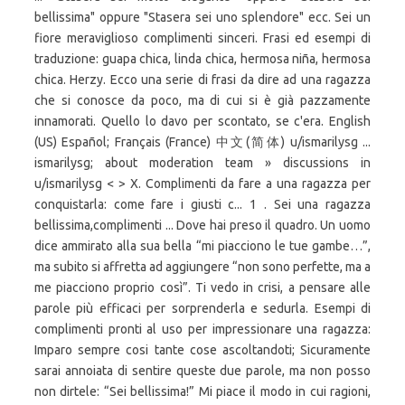
bellissima" oppure "Stasera sei uno splendore" ecc. Sei un
fiore meraviglioso complimenti sinceri. Frasi ed esempi di
traduzione: guapa chica, linda chica, hermosa niña, hermosa
chica. Herzy. Ecco una serie di frasi da dire ad una ragazza
che si conosce da poco, ma di cui si è già pazzamente
innamorati. Quello lo davo per scontato, se c'era. English
(US) Español; Français (France) 中文(简体) u/ismarilysg ...
ismarilysg; about moderation team » discussions in
u/ismarilysg < > X. Complimenti da fare a una ragazza per
conquistarla: come fare i giusti c... 1 . Sei una ragazza
bellissima,complimenti ... Dove hai preso il quadro. Un uomo
dice ammirato alla sua bella “mi piacciono le tue gambe…”,
ma subito si affretta ad aggiungere “non sono perfette, ma a
me piacciono proprio così”. Ti vedo in crisi, a pensare alle
parole più efficaci per sorprenderla e sedurla. Esempi di
complimenti pronti al uso per impressionare una ragazza:
Imparo sempre cosi tante cose ascoltandoti; Sicuramente
sarai annoiata di sentire queste due parole, ma non posso
non dirtele: “Sei bellissima!” Mi piace il modo in cui ragioni,