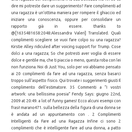
dire mi potreste dare un suggerimento? Fare complimenti ad
una ragazza è un’ottima maniera per rompere il ghiaccio ed
iniziare una conoscenza, oppure per consolidare un
rapporto già in essere. thanks to
@[1635481658:2048:Alessandra Valeri] Translated. Quali
complimenti scegliere se vuoi fare colpo su una ragazza?
Kirstie Alley ridiculed after voicing support for Trump. Cose
dolci a una ragazza; So che potresti aver voglia di essere
dolce e gentile ma, che ti piaccia o meno, questa roba con lei
non funziona. Noi di Just You, solo per voi abbiamo pensato
ai 20 complimenti da fare ad una ragazza, senza basarci
troppo sull’aspetto fisico. Qui trovate i suggerimenti giusti Il
complimento dell’estimatore. 35 Commenti a “I vostri
artwork: una bellissima poesia” Fendy Says: giugno 22nd,
2009 at 20:49. a lot of funny games! Ecco alcuni esempi con
frasi! marano471. sulla bellezza della figura di una donna se
è andata ad un appuntamento con . 2 Complimenti
Intelligenti da Fare ad una Ragazza Infine ci sono 2
complimenti che è intelligente fare ad una donna, a patto