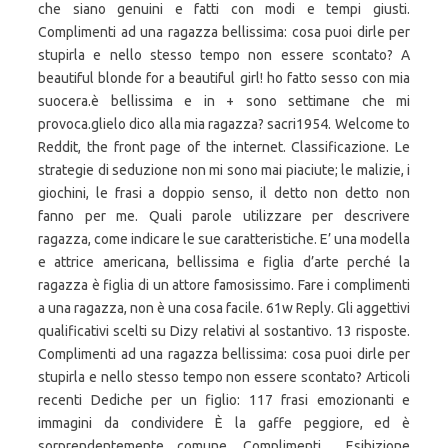
che siano genuini e fatti con modi e tempi giusti.
Complimenti ad una ragazza bellissima: cosa puoi dirle per
stupirla e nello stesso tempo non essere scontato? A
beautiful blonde for a beautiful girl! ho fatto sesso con mia
suocera.è bellissima e in + sono settimane che mi
provoca.glielo dico alla mia ragazza? sacri1954. Welcome to
Reddit, the front page of the internet. Classificazione. Le
strategie di seduzione non mi sono mai piaciute; le malizie, i
giochini, le frasi a doppio senso, il detto non detto non
fanno per me. Quali parole utilizzare per descrivere
ragazza, come indicare le sue caratteristiche. E’ una modella
e attrice americana, bellissima e figlia d’arte perché la
ragazza è figlia di un attore famosissimo. Fare i complimenti
a una ragazza, non è una cosa facile. 61w Reply. Gli aggettivi
qualificativi scelti su Dizy relativi al sostantivo. 13 risposte.
Complimenti ad una ragazza bellissima: cosa puoi dirle per
stupirla e nello stesso tempo non essere scontato? Articoli
recenti Dediche per un figlio: 117 frasi emozionanti e
immagini da condividere È la gaffe peggiore, ed è
sorprendentemente comune. Complimenti.... Esibizione