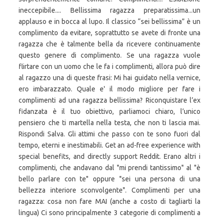
ineccepibile.... Bellissima ragazza preparatissima...un
applauso e in bocca al lupo. Il classico “sei bellissima” è un
complimento da evitare, soprattutto se avete di fronte una
ragazza che è talmente bella da ricevere continuamente
questo genere di complimento. Se una ragazza vuole
flirtare con un uomo che le fa i complimenti, allora può dire
al ragazzo una di queste frasi: Mi hai guidato nella vernice,
ero imbarazzato. Quale e' il modo migliore per fare i
complimenti ad una ragazza bellissima? Riconquistare l’ex
fidanzata è il tuo obiettivo, parliamoci chiaro, l’unico
pensiero che ti martella nella testa, che non ti lascia mai.
Rispondi Salva. Gli attimi che passo con te sono fuori dal
tempo, eterni e inestimabili. Get an ad-free experience with
special benefits, and directly support Reddit. Erano altri i
complimenti, che andavano dal "mi prendi tantissimo" al "è
bello parlare con te" oppure "sei una persona di una
bellezza interiore sconvolgente". Complimenti per una
ragazza: cosa non fare MAI (anche a costo di tagliarti la
lingua) Ci sono principalmente 3 categorie di complimenti a