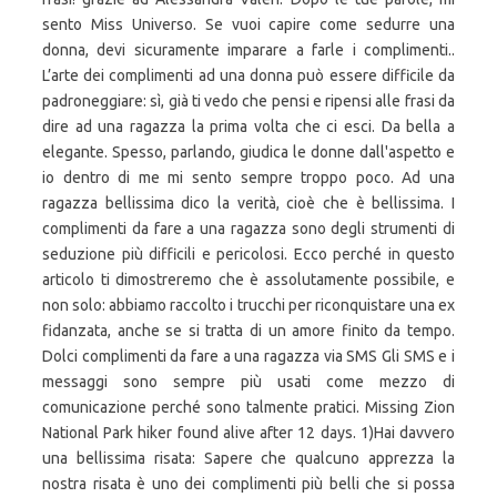
sento Miss Universo. Se vuoi capire come sedurre una
donna, devi sicuramente imparare a farle i complimenti..
L’arte dei complimenti ad una donna può essere difficile da
padroneggiare: sì, già ti vedo che pensi e ripensi alle frasi da
dire ad una ragazza la prima volta che ci esci. Da bella a
elegante. Spesso, parlando, giudica le donne dall'aspetto e
io dentro di me mi sento sempre troppo poco. Ad una
ragazza bellissima dico la verità, cioè che è bellissima. I
complimenti da fare a una ragazza sono degli strumenti di
seduzione più difficili e pericolosi. Ecco perché in questo
articolo ti dimostreremo che è assolutamente possibile, e
non solo: abbiamo raccolto i trucchi per riconquistare una ex
fidanzata, anche se si tratta di un amore finito da tempo.
Dolci complimenti da fare a una ragazza via SMS Gli SMS e i
messaggi sono sempre più usati come mezzo di
comunicazione perché sono talmente pratici. Missing Zion
National Park hiker found alive after 12 days. 1)Hai davvero
una bellissima risata: Sapere che qualcuno apprezza la
nostra risata è uno dei complimenti più belli che si possa