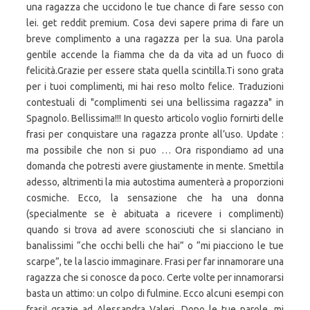
una ragazza che uccidono le tue chance di fare sesso con
lei. get reddit premium. Cosa devi sapere prima di fare un
breve complimento a una ragazza per la sua. Una parola
gentile accende la fiamma che da da vita ad un fuoco di
felicità.Grazie per essere stata quella scintilla.Ti sono grata
per i tuoi complimenti, mi hai reso molto felice. Traduzioni
contestuali di "complimenti sei una bellissima ragazza" in
Spagnolo. Bellissima!!! In questo articolo voglio fornirti delle
frasi per conquistare una ragazza pronte all’uso. Update :
ma possibile che non si puo … Ora rispondiamo ad una
domanda che potresti avere giustamente in mente. Smettila
adesso, altrimenti la mia autostima aumenterà a proporzioni
cosmiche. Ecco, la sensazione che ha una donna
(specialmente se è abituata a ricevere i complimenti)
quando si trova ad avere sconosciuti che si slanciano in
banalissimi “che occhi belli che hai” o “mi piacciono le tue
scarpe”, te la lascio immaginare. Frasi per far innamorare una
ragazza che si conosce da poco. Certe volte per innamorarsi
basta un attimo: un colpo di fulmine. Ecco alcuni esempi con
frasi! grazie ad Alessandra Valeri. Dopo le tue parole, mi