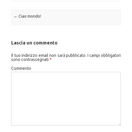
Navigazione articolo
←
Ciao mondo!
Lascia un commento
Il tuo indirizzo email non sarà pubblicato.
I campi obbligatori
sono contrassegnati
*
Commento