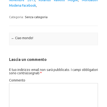
Novembre 2015
,
Rolando Ravello Moglie
,
Mondadori
Modena Facebook
,
Categoria:
Senza categoria
Navigazione articolo
←
Ciao mondo!
Lascia un commento
Il tuo indirizzo email non sarà pubblicato.
I campi obbligatori
sono contrassegnati
*
Commento