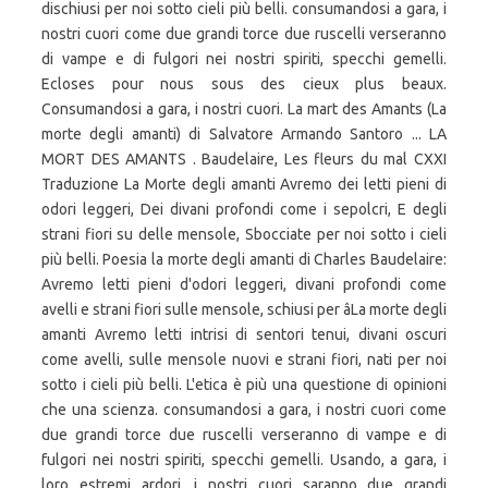
dischiusi per noi sotto cieli più belli. consumandosi a gara, i
nostri cuori come due grandi torce due ruscelli verseranno
di vampe e di fulgori nei nostri spiriti, specchi gemelli.
Ecloses pour nous sous des cieux plus beaux.
Consumandosi a gara, i nostri cuori. La mart des Amants (La
morte degli amanti) di Salvatore Armando Santoro ... LA
MORT DES AMANTS . Baudelaire, Les fleurs du mal CXXI
Traduzione La Morte degli amanti Avremo dei letti pieni di
odori leggeri, Dei divani profondi come i sepolcri, E degli
strani fiori su delle mensole, Sbocciate per noi sotto i cieli
più belli. Poesia la morte degli amanti di Charles Baudelaire:
Avremo letti pieni d'odori leggeri, divani profondi come
avelli e strani fiori sulle mensole, schiusi per âLa morte degli
amanti Avremo letti intrisi di sentori tenui, divani oscuri
come avelli, sulle mensole nuovi e strani fiori, nati per noi
sotto i cieli più belli. L'etica è più una questione di opinioni
che una scienza. consumandosi a gara, i nostri cuori come
due grandi torce due ruscelli verseranno di vampe e di
fulgori nei nostri spiriti, specchi gemelli. Usando, a gara, i
loro estremi ardori, i nostri cuori saranno due grandi