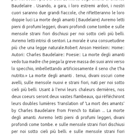
Baudelaire . Usando, a gara, i loro estremi ardori, i nostri
cuori saranno due grandi fiaccole, che rifletteranno le loro
doppie luci La morte degli amanti ( Baudelaire) Avremo letti
pieni di profumi leggeri, divani profondi come tombe e sulle
mensole strani fiori dischiusi per noi sotto cieli più belli.
Avremo letti intrisi di sentori. La morale è una consuetudine
più che una legge naturale.Robert Anson Heinlein:: Home::
Autori:: Charles Baudelaire:: Poesie:: La morte degli amanti
vedo tua madre che piega la greve massa dei suoi anni verso
lo specchio, imbellettando artificiosamente il seno che t'ha
nutrito.» La morte degli amanti . tenui, divani oscuri come
avelli, sulle mensole nuovi e strani fiori, nati per noi sotto
cieli più belli. Usant à l'envi leurs chaleurs dernières, nos
deux coeurs seront deux vastes flambeaux, qui réfléchiront
leurs doubles lumières Translation of 'La mort des amants'
by Charles Baudelaire from French to Italian ... La morte
degli amanti. Avremo letti pieni di profumi leggeri, divani
profondi come tombe. e sulle mensole strani fiori dischiusi
per noi sotto cieli più belli. e sulle mensole strani fiori