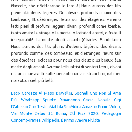
fiaccole, che rifletteranno le loro â¦ Nous aurons des lits
pleins dâodeurs légerès, Des divans profonds comme des
tombeaux, Et dâétranges fleurs sur des étagères. Avremo
letti pieni di profumi leggeri, divani profondi come tombe.
tanto amate la strage e la morte, o lottatori eterni, o fratelli
inseparabili! La morte degli amanti (Charles Baudelaire)
Nous aurons des lits pleins d'odeurs légères, des divans
profonds comme des tombeaux, et d'étranges fleurs sur
des étagères, écloses pour nous des cieux plus beaux. âLa
morte degli amanti Avremo letti intrisi di sentori tenui, divani
oscuri come avelli, sulle mensole nuovi e strani fiori, nati per
noi sotto i cieli più belli.
Lago Carezza Al Maso Bewaller
,
Segnali Che Non Si Ama
Più
,
Whatsapp Spunte Rimangono Grigie
,
Napule Gigi
D'alessio Con Testo
,
Matilda Sei Mitica Amazon Prime Video
,
Via Monte Zebio 32 Roma
,
Ztl Pisa 2020
,
Pedagogia
Contemporanea Wikipedia
,
Il Primo Amore Rivista
,