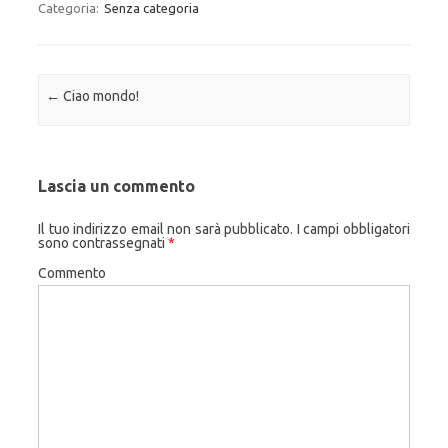
Categoria:
Senza categoria
Navigazione articolo
←
Ciao mondo!
Lascia un commento
Il tuo indirizzo email non sarà pubblicato.
I campi obbligatori
sono contrassegnati
*
Commento