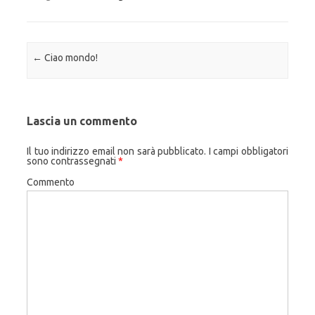
Navigazione articolo
←
Ciao mondo!
Lascia un commento
Il tuo indirizzo email non sarà pubblicato.
I campi obbligatori
sono contrassegnati
*
Commento