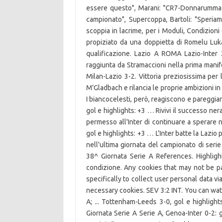
essere questo", Marani: "CR7-Donnarumma sfi
campionato", Supercoppa, Bartoli: "Speriamo
scoppia in lacrime, per i Moduli, Condizioni 
propiziato da una doppietta di Romelu Luka
qualificazione. Lazio A ROMA Lazio-Inter 
raggiunta da Stramaccioni nella prima manif
Milan-Lazio 3-2. Vittoria preziosissima per
M'Gladbach e rilancia le proprie ambizioni in
I biancocelesti, però, reagiscono e pareggian
gol e highlights: +3 … Rivivi il successo ne
permesso all'Inter di continuare a sperare n
gol e highlights: +3 … L'Inter batte la Lazio
nell'ultima giornata del campionato di serie
38^ Giornata Serie A References. Highligh
condizione. Any cookies that may not be pa
specifically to collect user personal data 
necessary cookies. SEV 3:2 INT. You can watch
A; ... Tottenham-Leeds 3-0, gol e highlights
Giornata Serie A Serie A, Genoa-Inter 0-2: g