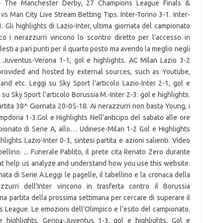
– The Manchester Derby, 27 Champions League Finals &
 Man City Live Stream Betting Tips. Inter-Torino 3-1. Inter-
-1. Gli highlights di Lazio-Inter, ultima giornata del campionato
co i nerazzurri vincono lo scontro diretto per l’accesso in
ti a pari punti per il quarto posto ma avendo la meglio negli
 ... Juventus-Verona 1-1, gol e highlights. AC Milan Lazio 3-2
 provided and hosted by external sources, such as Youtube,
and etc. Leggi su Sky Sport l'articolo Lazio-Inter 2-1, gol e
su Sky Sport l'articolo Borussia M.-Inter 2-3: gol e highlights.
Partita 38^ Giornata 20-05-18. Ai nerazzurri non basta Young, i
mpdoria 1-3.Gol e Highlights Nell'anticipo del sabato alle ore
pionato di Serie A, allo… Udinese-Milan 1-2 Gol e Highlights
lights Lazio-Inter 0-3, sintesi partita e azioni salienti. Video
bellino. ... Funerale Pablito, il prete cita Renato Zero durante
hat help us analyze and understand how you use this website.
ata di Serie A.Leggi le pagelle, il tabellino e la cronaca della
zzurri dell’Inter vincono in trasferta contro il Borussia
 partita della prossima settimana per cercare di superare il
ns League. Le emozioni dell’Olimpico e l’esito del campionato.
 highlights. Genoa-Juventus 1-3, gol e highlights. Gol e