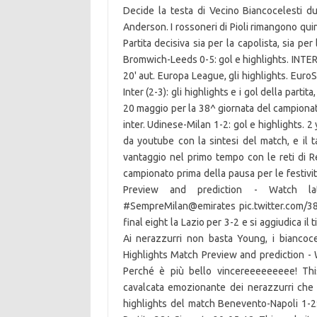
Decide la testa di Vecino Biancocelesti du
Anderson. I rossoneri di Pioli rimangono quind
Partita decisiva sia per la capolista, sia per 
Bromwich-Leeds 0-5: gol e highlights. INTE
20' aut. Europa League, gli highlights. Euro
Inter (2-3): gli highlights e i gol della partit
20 maggio per la 38^ giornata del campionato
inter. Udinese-Milan 1-2: gol e highlights. 2
da youtube con la sintesi del match, e il ta
vantaggio nel primo tempo con le reti di R
campionato prima della pausa per le festivit
Preview and prediction - Watch la
#SempreMilan@emirates pic.twitter.com/384S
final eight la Lazio per 3-2 e si aggiudica il 
Ai nerazzurri non basta Young, i biancoce
Highlights Match Preview and prediction - Wat
Perché è più bello vincereeeeeeeee! Th
cavalcata emozionante dei nerazzurri che av
highlights del match Benevento-Napoli 1-2: 