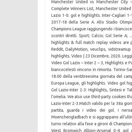
Manchester United vs Manchester City 
Complete Winners List, Manchester United vs
Lazio 1-0: gol e highlights. Inter-Cagliari 1
2017-18 della Serie A. Allo Stadio Olimpi
Champions League raggiungendo i biancoceles
scontri diretti. Sport; Calcio; Gol Serie A;
highlights & full match replay videos are
Reddit, DailyMotion, veuclips, vidstreamup 
highlights. Video | 23 Dicembre, 2020. Leggi 
Video Gol Lazio – Inter 2 – 3, Highlights e 
biancocelesti vincono in rimonta. Torino-Sa
18.00 della ventitreesima giornata del cam
Europa League, gli highlights. Video gol high
Gol Lazio-Inter 2-3: Highlights, Sintesi e Ta
l'omelia. We also use third-party cookies t
Lazio-Inter 2-3.Match valido per la 38a giorn
partita, guarda i video dei gol. I neroa
Moenchengladbach e si aggrappano all’ultima
turno relativo alla fase a gironi di Champio
West Bromwich Albion-Arsenal 0-4: gol e