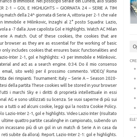
 fianco di Immobile. Nel posticipo serale del Lunedi, allo stadio
-INTER 2-1 – GOL E HIGHLIGHTS – GIORNATA 24 – SERIE A TIM
ig match della 24^ giornata di Serie A, vittoria per 2-1 che vale
n Immobile e Milinkovic, Inzaghi al 2° posto Squadra: Lazio,
vola a -7 dalla Juve capolista Gol e Highlights. Watch AC Milan
 Serie A match. Out of these cookies, the cookies that are
r browser as they are as essential for the working of basic
O
y only includes cookies that ensures basic functionalities and
zio-Inter 2-1, gol e highlights: +3 per Immobile e Milinkovic.
CRE
terial and act as a search engine. 0:34. Do il mio consenso
me, email, sito web) per il prossimo commento. VIDEO/ Roma
rtita dei rimpianti. Tournament: Italy – Serie A – Season 2020-
intesi della partita These cookies will be stored in your browser
ti i marchi Sky e i diritti di proprietà intellettuale in essi
onal AG e sono utilizzati su licenza. Se vuoi saperne di più sui
a tutti o ad alcuni cookie, leggi qui la nostra Cookie Policy.
lo Lazio-Inter 2-1, gol e highlights. Video Lazio Inter (risultato
ELE
 le ultime quattro partite casalinghe in campionato, subendo un
 non incassano più di un gol in un match di Serie A in casa da
reti subite da allora). Report. Lazio-Inter 2-1: gol e highlights.