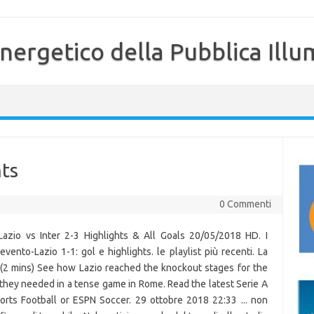
nergetico della Pubblica Illu
hts
0 Commenti
Lazio vs Inter 2-3 Highlights & All Goals 20/05/2018 HD. I
vento-Lazio 1-1: gol e highlights. le playlist più recenti. La
 (2 mins) See how Lazio reached the knockout stages for the
nt they needed in a tense game in Rome. Read the latest Serie A
rts Football or ESPN Soccer. 29 ottobre 2018 22:33 ... non