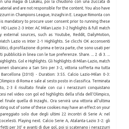
on una magia di Lukaku, poi la chiudono con una zuccata di
aterial and are not responsible for the content. You also have
azzurri in Champions League, Inzaghi in E. League Rimonta con
It is mandatory to procure user consent prior to running these
HD Lazio 2-3 Inter. AC Milan Lazio 3-2 highlights & full match
 external sources, such as Youtube, Reddit, DailyMotion,
tch Lazio vs Inter 2-1 Highlights. Se clicchi OK acconsenti
litici, di profilazione di prima e terza parte, che sono usati per
i pubblicità in linea con le tue preferenze. Share. ... 2 di 3. ...
lights. Gol e Highlights. Gli highlights di Milan-Lazio, match
soneri sbancano a San Siro per 3-2, vittoria sofferta ma tutta
 Barcellona (2010) - Duration: 3:55. Calcio Lazio-Milan 0-3:
Olimpico di Roma e sale al sesto posto in classifica. Terminata
o, 2-3 il risultato finale con cui i nerazzurri conquistano
esi nel video con gol ed highlights della sfida dell’Olimpico,
 finale quella di Inzaghi.. Ora servirà una vittoria all'ultima
ting out of some of these cookies may have an effect on your
areggiato solo due degli ultimi 22 incontri di Serie A: nel
ocelesti. Playing next. Calcio Serie A, Atalanta-Lazio 3-2: gli
etti per 30' e avanti di due gol, poi si scatenano i nerazzurri