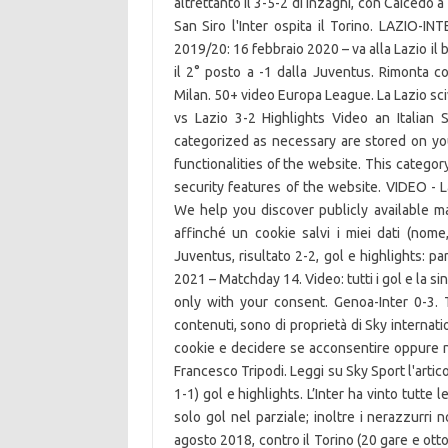
altrettanto il 3-5-2 di Inzaghi, con Caicedo a
San Siro l'Inter ospita il Torino. LAZIO
2019/20: 16 febbraio 2020 – va alla Lazio il b
il 2° posto a -1 dalla Juventus. Rimonta co
Milan. 50+ video Europa League. La Lazio sci
vs Lazio 3-2 Highlights Video an Italian
categorized as necessary are stored on you
functionalities of the website. This categor
security features of the website. VIDEO - La
We help you discover publicly available ma
affinché un cookie salvi i miei dati (no
Juventus, risultato 2-2, gol e highlights: pa
2021 – Matchday 14. Video: tutti i gol e la s
only with your consent. Genoa-Inter 0-3. Tut
contenuti, sono di proprietà di Sky internati
cookie e decidere se acconsentire oppure no 
Francesco Tripodi. Leggi su Sky Sport l'artico
1-1) gol e highlights. L’Inter ha vinto tutte
solo gol nel parziale; inoltre i nerazzurri
agosto 2018, contro il Torino (20 gare e otto 