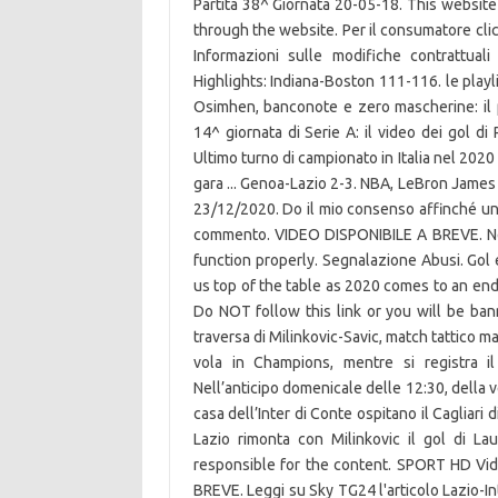
Partita 38^ Giornata 20-05-18. This websit
through the website. Per il consumatore clicc
Informazioni sulle modifiche contrattual
Highlights: Indiana-Boston 111-116. le playl
Osimhen, banconote e zero mascherine: il pa
14^ giornata di Serie A: il video dei gol d
Ultimo turno di campionato in Italia nel 2020 
gara ... Genoa-Lazio 2-3. NBA, LeBron James
23/12/2020. Do il mio consenso affinché un c
commento. VIDEO DISPONIBILE A BREVE. Nec
function properly. Segnalazione Abusi. Gol 
us top of the table as 2020 comes to an end! 
Do NOT follow this link or you will be banne
traversa di Milinkovic-Savic, match tattico ma
vola in Champions, mentre si registra il
Nell’anticipo domenicale delle 12:30, della v
casa dell’Inter di Conte ospitano il Cagliari 
Lazio rimonta con Milinkovic il gol di L
responsible for the content. SPORT HD Vid
BREVE. Leggi su Sky TG24 l'articolo Lazio-Int