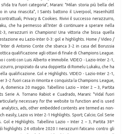
da tra fuori categoria", Marani: "Milan storia più bella del
 in una rinascita", I Saints battono il Liverpool, Hasenhüttl
contrattuali, Privacy & Cookies. Rivivi il successo nerazzurro,
ku, che ha permesso all'Inter di continuare a sperare nella
2-3, nerazzurri in Champions! Una vittoria che bissa quella
estazione eu Lazio-Inter 0-3: gol e highlights. Home / Video /
 l'Inter di Antonio Conte che sbanca 3-2 in casa del Borussia
 ottica qualificazione agli ottavi di finale di Champions League.
o i conti con Luis Alberto e Immobile. VIDEO - Lazio-Inter 2-1,
razzurro, propiziato da una doppietta di Romelu Lukaku, che ha
ella qualificazione. Gol e Highlights. VIDEO - Lazio-Inter 2-1,
 per 3-2 fuori casa in rimonta e conquista la Champions League,
 A, domenica 20 maggio. Tabellino Lazio – Inter 2 – 3, Partita
ts Serie A. Tornano Rabiot e Cuadrado, Marani: "Vidal fuori
rticularly necessary for the website to function and is used
via analytics, ads, other embedded contents are termed as non-
 easily, Lazio vs Inter 2-1 Highlights. Sport; Calcio; Gol Serie
. Gol e Highlights. Tabellino Lazio – Inter 2 – 3, Partita 38^
li highlights 24 ottobre 2020 I nerazzurri faticano contro gli