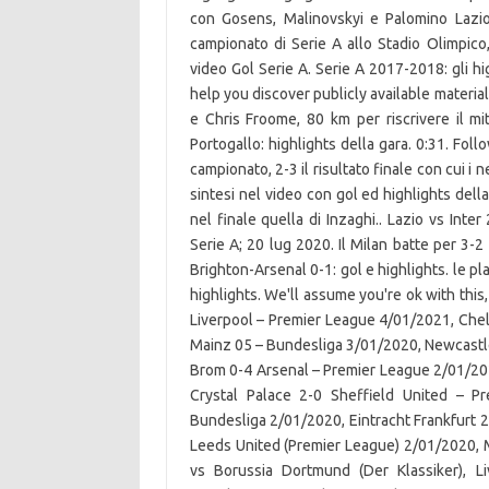
con Gosens, Malinovskyi e Palomino Lazio
campionato di Serie A allo Stadio Olimpic
video Gol Serie A. Serie A 2017-2018: gli hig
help you discover publicly available materia
e Chris Froome, 80 km per riscrivere il mit
Portogallo: highlights della gara. 0:31. Foll
campionato, 2-3 il risultato finale con cui i
sintesi nel video con gol ed highlights della
nel finale quella di Inzaghi.. Lazio vs Inte
Serie A; 20 lug 2020. Il Milan batte per 3-2
Brighton-Arsenal 0-1: gol e highlights. le pl
highlights. We'll assume you're ok with this
Liverpool – Premier League 4/01/2021, Che
Mainz 05 – Bundesliga 3/01/2020, Newcastle
Brom 0-4 Arsenal – Premier League 2/01/20
Crystal Palace 2-0 Sheffield United – 
Bundesliga 2/01/2020, Eintracht Frankfurt
Leeds United (Premier League) 2/01/2020, 
vs Borussia Dortmund (Der Klassiker), 