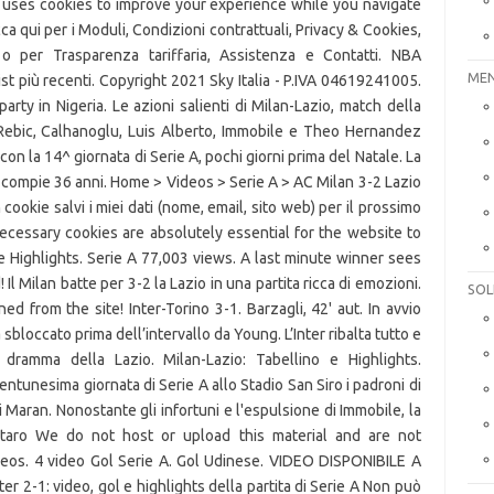
e uses cookies to improve your experience while you navigate
a qui per i Moduli, Condizioni contrattuali, Privacy & Cookies,
i o per Trasparenza tariffaria, Assistenza e Contatti. NBA
MEN
ist più recenti. Copyright 2021 Sky Italia - P.IVA 04619241005.
rty in Nigeria. Le azioni salienti di Milan-Lazio, match della
i Rebic, Calhanoglu, Luis Alberto, Immobile e Theo Hernandez
con la 14^ giornata di Serie A, pochi giorni prima del Natale. La
 compie 36 anni. Home > Videos > Serie A > AC Milan 3-2 Lazio
ookie salvi i miei dati (nome, email, sito web) per il prossimo
essary cookies are absolutely essential for the website to
e Highlights. Serie A 77,003 views. A last minute winner sees
Il Milan batte per 3-2 la Lazio in una partita ricca di emozioni.
SOL
d from the site! Inter-Torino 3-1. Barzagli, 42' aut. In avvio
 sbloccato prima dell’intervallo da Young. L’Inter ribalta tutto e
 dramma della Lazio. Milan-Lazio: Tabellino e Highlights.
entunesima giornata di Serie A allo Stadio San Siro i padroni di
di Maran. Nonostante gli infortuni e l'espulsione di Immobile, la
autaro We do not host or upload this material and are not
eos. 4 video Gol Serie A. Gol Udinese. VIDEO DISPONIBILE A
er 2-1: video, gol e highlights della partita di Serie A Non può