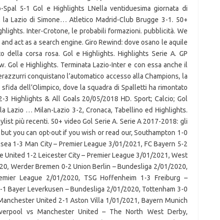
-Spal 5-1 Gol e Highlights LNella ventiduesima giornata di
o, la Lazio di Simone… Atletico Madrid-Club Brugge 3-1. 50+
hlights. Inter-Crotone, le probabili formazioni. pubblicità. We
l and act as a search engine. Giro Rewind: dove osano le aquile
o della corsa rosa. Gol e Highlights. Highlights Serie A. GP
ow. Gol e Highlights. Terminata Lazio-Inter e con essa anche il
 nerazzurri conquistano l’automatico accesso alla Champions, la
 sfida dell’Olimpico, dove la squadra di Spalletti ha rimontato
r 2-3 Highlights & All Goals 20/05/2018 HD. Sport; Calcio; Gol
 la Lazio … Milan-Lazio 3-2, Cronaca, Tabellino ed Highlights.
aylist più recenti. 50+ video Gol Serie A. Serie A 2017-2018: gli
, but you can opt-out if you wish or read our, Southampton 1-0
lsea 1-3 Man City – Premier League 3/01/2021, FC Bayern 5-2
 United 1-2 Leicester City – Premier League 3/01/2021, West
20, Werder Bremen 0-2 Union Berlin – Bundesliga 2/01/2020,
Premier League 2/01/2020, TSG Hoffenheim 1-3 Freiburg –
 2-1 Bayer Leverkusen – Bundesliga 2/01/2020, Tottenham 3-0
Manchester United 2-1 Aston Villa 1/01/2021, Bayern Munich
Liverpool vs Manchester United – The North West Derby,