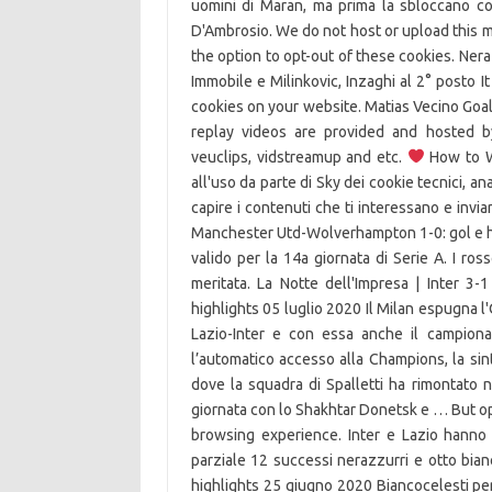
uomini di Maran, ma prima la sbloccano c
D'Ambrosio. We do not host or upload this m
the option to opt-out of these cookies. Ner
Immobile e Milinkovic, Inzaghi al 2° posto 
cookies on your website. Matias Vecino Goal 
replay videos are provided and hosted by
veuclips, vidstreamup and etc.
How to Wa
all'uso da parte di Sky dei cookie tecnici, ana
capire i contenuti che ti interessano e inviart
Manchester Utd-Wolverhampton 1-0: gol e high
valido per la 14a giornata di Serie A. I ros
meritata. La Notte dell'Impresa | Inter 3-1
highlights 05 luglio 2020 Il Milan espugna l'
Lazio-Inter e con essa anche il campionat
l’automatico accesso alla Champions, la sint
dove la squadra di Spalletti ha rimontato nel
giornata con lo Shakhtar Donetsk e … But op
browsing experience. Inter e Lazio hanno p
parziale 12 successi nerazzurri e otto bianc
highlights 25 giugno 2020 Biancocelesti perf