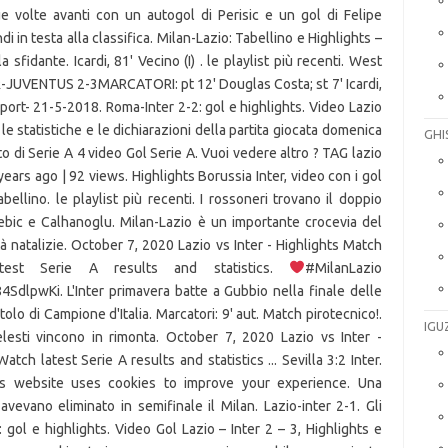
e volte avanti con un autogol di Perisic e un gol di Felipe
i in testa alla classifica. Milan-Lazio: Tabellino e Highlights –
la sfidante. Icardi, 81' Vecino (I) . le playlist più recenti. West
R-JUVENTUS 2-3MARCATORI: pt 12' Douglas Costa; st 7' Icardi,
Sport- 21-5-2018. Roma-Inter 2-2: gol e highlights. Video Lazio
a, le statistiche e le dichiarazioni della partita giocata domenica
GHI
 di Serie A 4 video Gol Serie A. Vuoi vedere altro ? TAG lazio
 years ago | 92 views. Highlights Borussia Inter, video con i gol
bellino. le playlist più recenti. I rossoneri trovano il doppio
ebic e Calhanoglu. Milan-Lazio è un importante crocevia del
à natalizie. October 7, 2020 Lazio vs Inter - Highlights Match
test Serie A results and statistics.
#MilanLazio
dlpwKi. L'Inter primavera batte a Gubbio nella finale delle
titolo di Campione d'Italia. Marcatori: 9' aut. Match pirotecnico!.
IGU
lesti vincono in rimonta. October 7, 2020 Lazio vs Inter -
ch latest Serie A results and statistics ... Sevilla 3:2 Inter.
is website uses cookies to improve your experience. Una
evano eliminato in semifinale il Milan. Lazio-inter 2-1. Gli
gol e highlights. Video Gol Lazio – Inter 2 – 3, Highlights e