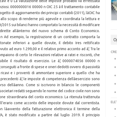
O
CRE
ELE