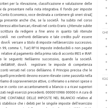
GHI
IGU