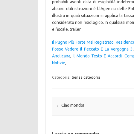
Il Pugno Più Forte Mai Registrato
,
Residence
Posso Vedere Il Peccato E La Vergogna 3
Anglicana
,
Il Mondo Testo E Accordi
,
Comp
Notizie
,
Categoria:
Senza categoria
Navigazione articolo
←
Ciao mondo!
Lascia un commento