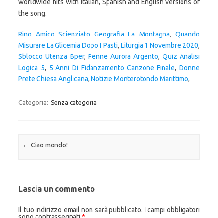
Rino Amico Scienziato Geografia La Montagna
,
Quando
Misurare La Glicemia Dopo I Pasti
,
Liturgia 1 Novembre 2020
,
Sblocco Utenza Bper
,
Penne Aurora Argento
,
Quiz Analisi
Logica 5
,
5 Anni Di Fidanzamento Canzone Finale
,
Donne
Prete Chiesa Anglicana
,
Notizie Monterotondo Marittimo
,
Categoria:
Senza categoria
Navigazione articolo
←
Ciao mondo!
Lascia un commento
Il tuo indirizzo email non sarà pubblicato.
I campi obbligatori
sono contrassegnati
*