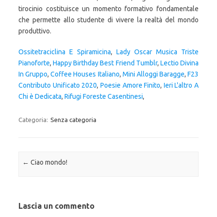
Ossitetraciclina E Spiramicina
,
Lady Oscar Musica Triste
Pianoforte
,
Happy Birthday Best Friend Tumblr
,
Lectio Divina
In Gruppo
,
Coffee Houses Italiano
,
Mini Alloggi Baragge
,
F23
Contributo Unificato 2020
,
Poesie Amore Finito
,
Ieri L'altro A
Chi è Dedicata
,
Rifugi Foreste Casentinesi
,
Categoria:
Senza categoria
Navigazione articolo
←
Ciao mondo!
Lascia un commento