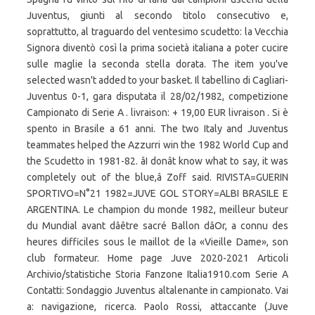
Juventus, giunti al secondo titolo consecutivo e,
soprattutto, al traguardo del ventesimo scudetto: la Vecchia
Signora diventò così la prima società italiana a poter cucire
sulle maglie la seconda stella dorata. The item you've
selected wasn't added to your basket. Il tabellino di Cagliari-
Juventus 0-1, gara disputata il 28/02/1982, competizione
Campionato di Serie A . livraison: + 19,00 EUR livraison . Si è
spento in Brasile a 61 anni. The two Italy and Juventus
teammates helped the Azzurri win the 1982 World Cup and
the Scudetto in 1981-82. âI donât know what to say, it was
completely out of the blue,â Zoff said. RIVISTA=GUERIN
SPORTIVO=N°21 1982=JUVE GOL STORY=ALBI BRASILE E
ARGENTINA. Le champion du monde 1982, meilleur buteur
du Mundial avant dâêtre sacré Ballon dâOr, a connu des
heures difficiles sous le maillot de la «Vieille Dame», son
club formateur. Home page Juve 2020-2021 Articoli
Archivio/statistiche Storia Fanzone Italia1910.com Serie A
Contatti: Sondaggio Juventus altalenante in campionato. Vai
a: navigazione, ricerca. Paolo Rossi, attaccante (Juve