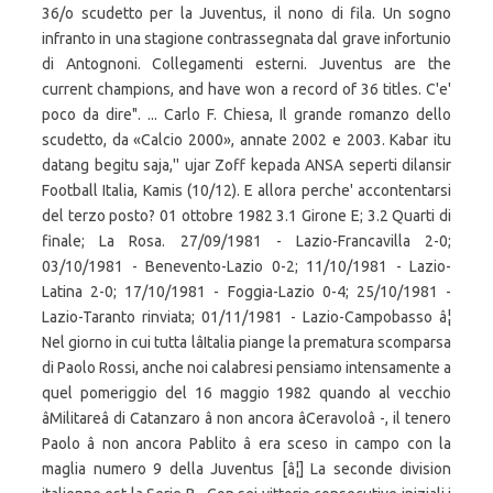
36/o scudetto per la Juventus, il nono di fila. Un sogno
infranto in una stagione contrassegnata dal grave infortunio
di Antognoni. Collegamenti esterni. Juventus are the
current champions, and have won a record of 36 titles. C'e'
poco da dire". ... Carlo F. Chiesa, Il grande romanzo dello
scudetto, da «Calcio 2000», annate 2002 e 2003. Kabar itu
datang begitu saja,'' ujar Zoff kepada ANSA seperti dilansir
Football Italia, Kamis (10/12). E allora perche' accontentarsi
del terzo posto? 01 ottobre 1982 3.1 Girone E; 3.2 Quarti di
finale; La Rosa. 27/09/1981 - Lazio-Francavilla 2-0;
03/10/1981 - Benevento-Lazio 0-2; 11/10/1981 - Lazio-
Latina 2-0; 17/10/1981 - Foggia-Lazio 0-4; 25/10/1981 -
Lazio-Taranto rinviata; 01/11/1981 - Lazio-Campobasso â¦
Nel giorno in cui tutta lâItalia piange la prematura scomparsa
di Paolo Rossi, anche noi calabresi pensiamo intensamente a
quel pomeriggio del 16 maggio 1982 quando al vecchio
âMilitareâ di Catanzaro â non ancora âCeravoloâ -, il tenero
Paolo â non ancora Pablito â era sceso in campo con la
maglia numero 9 della Juventus [â¦] La seconde division