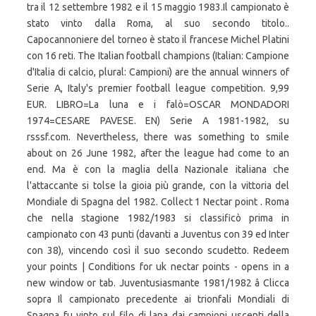
tra il 12 settembre 1982 e il 15 maggio 1983.Il campionato è
stato vinto dalla Roma, al suo secondo titolo..
Capocannoniere del torneo è stato il francese Michel Platini
con 16 reti. The Italian football champions (Italian: Campione
d'Italia di calcio, plural: Campioni) are the annual winners of
Serie A, Italy's premier football league competition. 9,99
EUR. LIBRO=La luna e i falò=OSCAR MONDADORI
1974=CESARE PAVESE. EN) Serie A 1981-1982, su
rsssf.com. Nevertheless, there was something to smile
about on 26 June 1982, after the league had come to an
end. Ma è con la maglia della Nazionale italiana che
l'attaccante si tolse la gioia più grande, con la vittoria del
Mondiale di Spagna del 1982. Collect 1 Nectar point . Roma
che nella stagione 1982/1983 si classificò prima in
campionato con 43 punti (davanti a Juventus con 39 ed Inter
con 38), vincendo così il suo secondo scudetto. Redeem
your points | Conditions for uk nectar points - opens in a
new window or tab. Juventusiasmante 1981/1982 â Clicca
sopra Il campionato precedente ai trionfali Mondiali di
Spagna fu vinto sul filo di lana dai campioni uscenti della