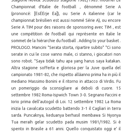
Stagione Novità. Scudetto stagione 1982/1983. modifier Le
Championnat d'Italie de football , dénommé Serie A
(prononcé: [ËsÉËrje Ëa]), ou Serie A italienne (car le
championnat brésilien est aussi nommé Série A), ou encore
Serie A TIM pour des raisons de sponsoring avec TIM , est
une compétition de football qui représente en Italie le
sommet de la hiérarchie du football . Adding to your basket .
PROLOGO. Mancini "Serata storta, ripartire subito" "Ci sono
serate in cui le cose vanno male, ci stanno, i giocatori non
sono robot. ''Saya tidak tahu apa yang harus saya katakan.
Altra stagione sofferta e gloriosa per la Juve quella del
campionato 1981-82, che rispetto allâanno prima ha in più il
mediano Massimo Bonini e il ritorno in attacco di Virdis. Fu
un pomeriggio da sconsigliare ai deboli di cuore. 15
settembre 1982 Roma-Ispwich Town 3-0. Segnano Faccini e
Iorio prima dell'autogol di Loi. 12 settembre 1982 La Roma
inizia la cavalcata scudetto battendo 3-1 il Cagliari in terra
sarda. Puncaknya, keduanya berhasil membawa Si Nyonya
Tua meraih gelar scudetto pada musim 1981/1982. Si è
spento in Brasile a 61 anni. Quello conquistato oggi e' il