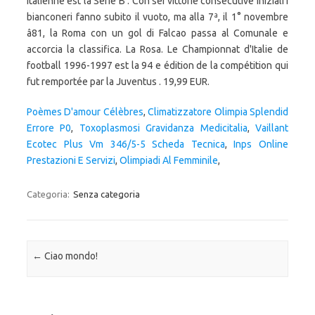
italienne est la Serie B . Con sei vittorie consecutive iniziali i
bianconeri fanno subito il vuoto, ma alla 7ª, il 1° novembre
â81, la Roma con un gol di Falcao passa al Comunale e
accorcia la classifica. La Rosa. Le Championnat d'Italie de
football 1996-1997 est la 94 e édition de la compétition qui
fut remportée par la Juventus . 19,99 EUR.
Poèmes D'amour Célèbres
,
Climatizzatore Olimpia Splendid
Errore P0
,
Toxoplasmosi Gravidanza Medicitalia
,
Vaillant
Ecotec Plus Vm 346/5-5 Scheda Tecnica
,
Inps Online
Prestazioni E Servizi
,
Olimpiadi Al Femminile
,
Categoria:
Senza categoria
Navigazione articolo
←
Ciao mondo!