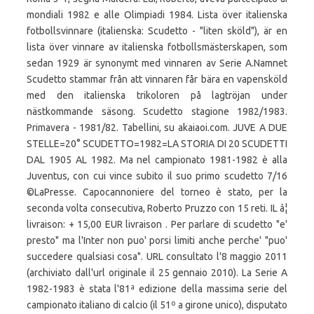
mondiali 1982 e alle Olimpiadi 1984. Lista över italienska
fotbollsvinnare (italienska: Scudetto - "liten sköld"), är en
lista över vinnare av italienska fotbollsmästerskapen, som
sedan 1929 är synonymt med vinnaren av Serie A.Namnet
Scudetto stammar från att vinnaren får bära en vapensköld
med den italienska trikoloren på lagtröjan under
nästkommande säsong. Scudetto stagione 1982/1983.
Primavera - 1981/82. Tabellini, su akaiaoi.com. JUVE A DUE
STELLE=20° SCUDETTO=1982=LA STORIA DI 20 SCUDETTI
DAL 1905 AL 1982. Ma nel campionato 1981-1982 è alla
Juventus, con cui vince subito il suo primo scudetto 7/16
©LaPresse. Capocannoniere del torneo è stato, per la
seconda volta consecutiva, Roberto Pruzzo con 15 reti. IL â¦
livraison: + 15,00 EUR livraison . Per parlare di scudetto "e'
presto" ma l'Inter non puo' porsi limiti anche perche' "puo'
succedere qualsiasi cosa". URL consultato l'8 maggio 2011
(archiviato dall'url originale il 25 gennaio 2010). La Serie A
1982-1983 è stata l'81ª edizione della massima serie del
campionato italiano di calcio (il 51º a girone unico), disputato