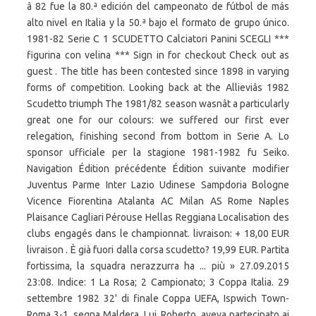
â 82 fue la 80.ª edición del campeonato de fútbol de más
alto nivel en Italia y la 50.ª bajo el formato de grupo único.
1981-82 Serie C 1 SCUDETTO Calciatori Panini SCEGLI ***
figurina con velina *** Sign in for checkout Check out as
guest . The title has been contested since 1898 in varying
forms of competition. Looking back at the Allieviâs 1982
Scudetto triumph The 1981/82 season wasnât a particularly
great one for our colours: we suffered our first ever
relegation, finishing second from bottom in Serie A. Lo
sponsor ufficiale per la stagione 1981-1982 fu Seiko.
Navigation Édition précédente Édition suivante modifier
Juventus Parme Inter Lazio Udinese Sampdoria Bologne
Vicence Fiorentina Atalanta AC Milan AS Rome Naples
Plaisance Cagliari Pérouse Hellas Reggiana Localisation des
clubs engagés dans le championnat. livraison: + 18,00 EUR
livraison . È già fuori dalla corsa scudetto? 19,99 EUR. Partita
fortissima, la squadra nerazzurra ha ... più » 27.09.2015
23:08. Indice: 1 La Rosa; 2 Campionato; 3 Coppa Italia. 29
settembre 1982 32' di finale Coppa UEFA, Ispwich Town-
Roma 3-1, segna Maldera. Lui, Roberto, aveva partecipato ai