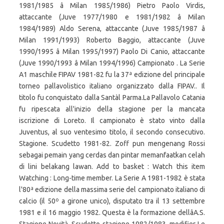
1981/1985 â Milan 1985/1986) Pietro Paolo Virdis,
attaccante (Juve 1977/1980 e 1981/1982 â Milan
1984/1989) Aldo Serena, attaccante (Juve 1985/1987 â
Milan 1991/1993) Roberto Baggio, attaccante (Juve
1990/1995 â Milan 1995/1997) Paolo Di Canio, attaccante
(Juve 1990/1993 â Milan 1994/1996) Campionato . La Serie
A1 maschile FIPAV 1981-82 fu la 37ª edizione del principale
torneo pallavolistico italiano organizzato dalla FIPAV.. Il
titolo fu conquistato dalla Santàl Parma.La Pallavolo Catania
fu ripescata all'inizio della stagione per la mancata
iscrizione di Loreto. Il campionato è stato vinto dalla
Juventus, al suo ventesimo titolo, il secondo consecutivo.
Stagione. Scudetto 1981-82. Zoff pun mengenang Rossi
sebagai pemain yang cerdas dan pintar memanfaatkan celah
di lini belakang lawan. Add to basket : Watch this item
Watching : Long-time member. La Serie A 1981-1982 è stata
l'80ª edizione della massima serie del campionato italiano di
calcio (il 50º a girone unico), disputato tra il 13 settembre
1981 e il 16 maggio 1982. Questa è la formazione dellâA.S.