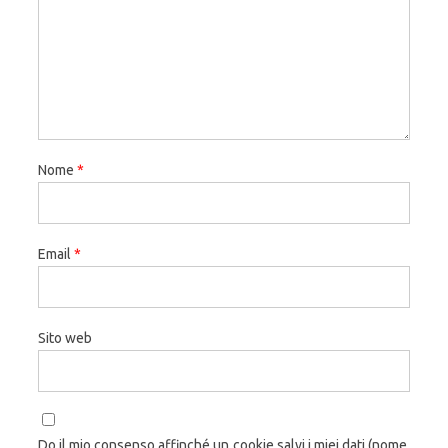
Nome
*
Email
*
Sito web
Do il mio consenso affinché un cookie salvi i miei dati (nome,