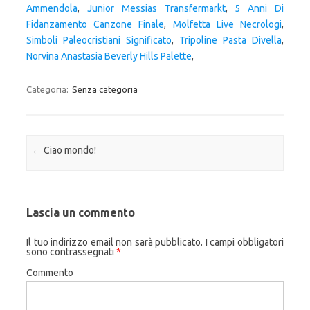
Ammendola
,
Junior Messias Transfermarkt
,
5 Anni Di
Fidanzamento Canzone Finale
,
Molfetta Live Necrologi
,
Simboli Paleocristiani Significato
,
Tripoline Pasta Divella
,
Norvina Anastasia Beverly Hills Palette
,
Categoria:
Senza categoria
Navigazione articolo
←
Ciao mondo!
Lascia un commento
Il tuo indirizzo email non sarà pubblicato.
I campi obbligatori
sono contrassegnati
*
Commento