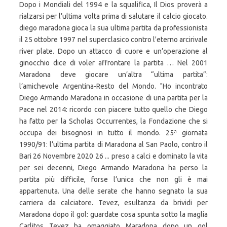
Dopo i Mondiali del 1994 e la squalifica, Il Dios proverà a
rialzarsi per l’ultima volta prima di salutare il calcio giocato.
diego maradona gioca la sua ultima partita da professionista
il 25 ottobre 1997 nel superclasico contro l'eterno arcirivale
river plate. Dopo un attacco di cuore e un’operazione al
ginocchio dice di voler affrontare la partita … Nel 2001
Maradona deve giocare un’altra “ultima partita”:
l’amichevole Argentina-Resto del Mondo. "Ho incontrato
Diego Armando Maradona in occasione di una partita per la
Pace nel 2014: ricordo con piacere tutto quello che Diego
ha fatto per la Scholas Occurrentes, la Fondazione che si
occupa dei bisognosi in tutto il mondo. 25ª giornata
1990/91: l’ultima partita di Maradona al San Paolo, contro il
Bari 26 Novembre 2020 26 ... preso a calci e dominato la vita
per sei decenni, Diego Armando Maradona ha perso la
partita più difficile, forse l’unica che non gli è mai
appartenuta. Una delle serate che hanno segnato la sua
carriera da calciatore. Tevez, esultanza da brividi per
Maradona dopo il gol: guardate cosa spunta sotto la maglia
Carlitos Tevez ha omaggiato Maradona dopo un gol