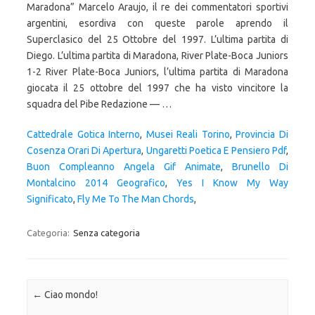
Maradona” Marcelo Araujo, il re dei commentatori sportivi
argentini, esordiva con queste parole aprendo il
Superclasico del 25 Ottobre del 1997. L’ultima partita di
Diego. L’ultima partita di Maradona, River Plate-Boca Juniors
1-2 River Plate-Boca Juniors, l’ultima partita di Maradona
giocata il 25 ottobre del 1997 che ha visto vincitore la
squadra del Pibe Redazione — …
Cattedrale Gotica Interno
,
Musei Reali Torino
,
Provincia Di
Cosenza Orari Di Apertura
,
Ungaretti Poetica E Pensiero Pdf
,
Buon Compleanno Angela Gif Animate
,
Brunello Di
Montalcino 2014 Geografico
,
Yes I Know My Way
Significato
,
Fly Me To The Man Chords
,
Categoria:
Senza categoria
Navigazione articolo
←
Ciao mondo!