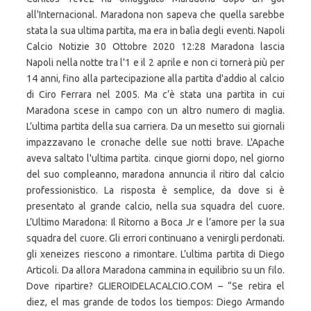
all'Internacional. Maradona non sapeva che quella sarebbe
stata la sua ultima partita, ma era in balìa degli eventi. Napoli
Calcio Notizie 30 Ottobre 2020 12:28 Maradona lascia
Napoli nella notte tra l'1 e il 2 aprile e non ci tornerà più per
14 anni, fino alla partecipazione alla partita d'addio al calcio
di Ciro Ferrara nel 2005. Ma c’è stata una partita in cui
Maradona scese in campo con un altro numero di maglia.
L’ultima partita della sua carriera. Da un mesetto sui giornali
impazzavano le cronache delle sue notti brave. L'Apache
aveva saltato l'ultima partita. cinque giorni dopo, nel giorno
del suo compleanno, maradona annuncia il ritiro dal calcio
professionistico. La risposta è semplice, da dove si è
presentato al grande calcio, nella sua squadra del cuore.
L’Ultimo Maradona: Il Ritorno a Boca Jr e l’amore per la sua
squadra del cuore. Gli errori continuano a venirgli perdonati.
gli xeneizes riescono a rimontare. L’ultima partita di Diego
Articoli. Da allora Maradona cammina in equilibrio su un filo.
Dove ripartire? GLIEROIDELACALCIO.COM – “Se retira el
diez, el mas grande de todos los tiempos: Diego Armando