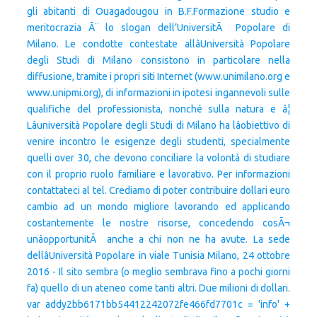
gli abitanti di Ouagadougou in B.F.Formazione studio e
meritocrazia Ã¨ lo slogan dell’UniversitÃ Popolare di
Milano. Le condotte contestate allâUniversità Popolare
degli Studi di Milano consistono in particolare nella
diffusione, tramite i propri siti Internet (www.unimilano.org e
www.unipmi.org), di informazioni in ipotesi ingannevoli sulle
qualifiche del professionista, nonché sulla natura e â¦
Lâuniversità Popolare degli Studi di Milano ha lâobiettivo di
venire incontro le esigenze degli studenti, specialmente
quelli over 30, che devono conciliare la volontà di studiare
con il proprio ruolo familiare e lavorativo. Per informazioni
contattateci al tel. Crediamo di poter contribuire dollari euro
cambio ad un mondo migliore lavorando ed applicando
costantemente le nostre risorse, concedendo cosÃ¬
unâopportunitÃ anche a chi non ne ha avute. La sede
dellâUniversità Popolare in viale Tunisia Milano, 24 ottobre
2016 - Il sito sembra (o meglio sembrava fino a pochi giorni
fa) quello di un ateneo come tanti altri. Due milioni di dollari.
var addy2bb6171bb54412242072fe466fd7701c = 'info' +