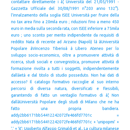
contattare direttamente i â¦ Università del 21/05/1991 -
Gazzetta Ufficiale del 30/08/1991 n°203 anno 132°).
l'innalzamento della soglia ISEE Università per fruire della
no tax area fino a 20mila euro ; riduzioni fino a meno 450
euro in media sulla seconda rata, con ISEE inferiore a 75mila
euro ; uno sconto per merito indipendente da requisiti di
reddito Nata di recente ad Arzano (Napoli) lâ âUniversità
Popolare âVincenzo Tiberioâ â Libero Ateneo per lo
sviluppo socio-economico, oltre a promuovere attività di
ricerca, studi sociali e convegnistica, promuove attività di
formazione rivolta a tutti i soggetti, indipendentemente
dallâetà e dal titolo di studio posseduto. Non hai dati di
accesso? Il catalogo formativo raccoglie al suo interno
percorsi di diver­sa natura, diversificati e flessibili,
garantendo di fatto un venta­glio formativo di â¦ Non
dallâUniversità Popolare degli studi di Milano che ne ha
fatto una propria bandiera.
addy2bb6171bb54412242072fe466fd7701c =
addy2bb6171bb54412242072fe466fd7701c + 'unipopmi' +
'.' + 'it'; Ugoberto Alfassio Grimaldi et al., La cultura milanese