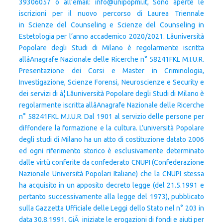
39306057 o all’email: info@unipopmi.it, Sono aperte le
iscrizioni per il nuovo percorso di Laurea Triennale
in Scienze del Counseling e Scienze del Counseling in
Estetologia per l’anno accademico 2020/2021. Lâuniversità
Popolare degli Studi di Milano è regolarmente iscritta
allâAnagrafe Nazionale delle Ricerche n° 58241FKL M.I.U.R.
Presentazione dei Corsi e Master in Criminologia,
Investigazione, Scienze Forensi, Neuroscienze e Security e
dei servizi di â¦ Lâuniversità Popolare degli Studi di Milano è
regolarmente iscritta allâAnagrafe Nazionale delle Ricerche
n° 58241FKL M.I.U.R. Dal 1901 al servizio delle persone per
diffondere la formazione e la cultura. L’università Popolare
degli studi di Milano ha un atto di costituzione datato 2006
ed ogni riferimento storico è esclusivamente determinato
dalle virtù conferite da confederato CNUPI (Confederazione
Nazionale Università Popolari Italiane) che la CNUPI stessa
ha acquisito in un apposito decreto legge (del 21.5.1991 e
pertanto successivamente alla legge del 1973), pubblicato
sulla Gazzetta Ufficiale delle Leggi dello Stato nel n° 203 in
data 30.8.1991. GiÃ iniziate le erogazioni di fondi e aiuti per