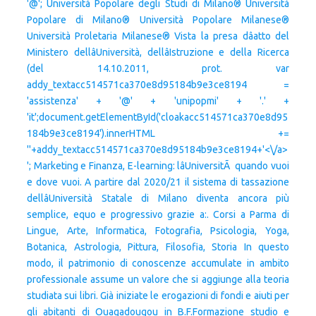
'@'; Università Popolare degli Studi di Milano® Università
Popolare di Milano® Università Popolare Milanese®
Università Proletaria Milanese® Vista la presa dâatto del
Ministero dellâUniversità, dellâIstruzione e della Ricerca
(del 14.10.2011, prot. var
addy_textacc514571ca370e8d95184b9e3ce8194 =
'assistenza' + '@' + 'unipopmi' + '.' +
'it';document.getElementById('cloakacc514571ca370e8d95
184b9e3ce8194').innerHTML +=
'
'+addy_textacc514571ca370e8d95184b9e3ce8194+'<\/a>
'; Marketing e Finanza, E-learning: lâUniversitÃ quando vuoi
e dove vuoi. A partire dal 2020/21 il sistema di tassazione
dellâUniversità Statale di Milano diventa ancora più
semplice, equo e progressivo grazie a:. Corsi a Parma di
Lingue, Arte, Informatica, Fotografia, Psicologia, Yoga,
Botanica, Astrologia, Pittura, Filosofia, Storia In questo
modo, il patrimonio di conoscenze accumulate in ambito
professionale assume un valore che si aggiunge alla teoria
studiata sui libri. Già iniziate le erogazioni di fondi e aiuti per
gli abitanti di Ouagadougou in B.F.Formazione studio e