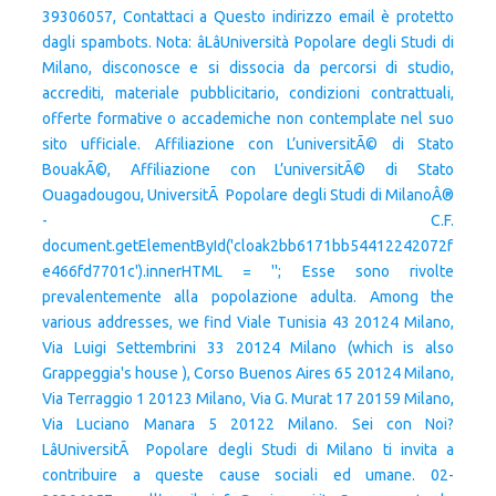
39306057, Contattaci a Questo indirizzo email è protetto
dagli spambots. Nota: âLâUniversità Popolare degli Studi di
Milano, disconosce e si dissocia da percorsi di studio,
accrediti, materiale pubblicitario, condizioni contrattuali,
offerte formative o accademiche non contemplate nel suo
sito ufficiale. Affiliazione con L’universitÃ© di Stato
BouakÃ©, Affiliazione con L’universitÃ© di Stato
Ouagadougou, UniversitÃ Popolare degli Studi di MilanoÂ®
- C.F.
document.getElementById('cloak2bb6171bb54412242072f
e466fd7701c').innerHTML = ''; Esse sono rivolte
prevalentemente alla popolazione adulta. Among the
various addresses, we find Viale Tunisia 43 20124 Milano,
Via Luigi Settembrini 33 20124 Milano (which is also
Grappeggia's house ), Corso Buenos Aires 65 20124 Milano,
Via Terraggio 1 20123 Milano, Via G. Murat 17 20159 Milano,
Via Luciano Manara 5 20122 Milano. Sei con Noi?
LâUniversitÃ Popolare degli Studi di Milano ti invita a
contribuire a queste cause sociali ed umane. 02-