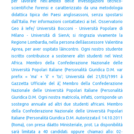
per lavorare nell'ambito delle investigazioni tecnico-
scientifiche forensi e caratterizzato da una metodologia
didattica tipica dei Paesi anglosassoni, senza spostarsi
dall'Italia. Per informazioni contattateci ai tel. Osservatorio
Geo â Iefe/ Università Bocconi - Università Popolare di
Milano - Università di SienA; si ringrazia vivamente la
Regione Lombardia, nella persona dellâassessore Valentina
Aprea, per aver ospitato lâincontro. Ogni nostro studente
iscritto contribuisce a sostenere altri studenti nel West
Africa. Membro della Confederazione Nazionale delle
Università Popolari Italiane (Personalità Giuridica D.M. var
prefix = 'ma' + 'il' + 'to'; Università del 21/05/1991 â
Gazzetta Ufficiale del â¦ Membro della Confederazione
Nazionale delle Università Popolari Italiane (Personalità
Giuridica D.M. Ogni nostra matricola, infatti, corrisponde un
sostegno annuale ad altri due studenti africani. Membro
della Confederazione Nazionale delle Università Popolari
Italiane (Personalità Giuridica D.M. Autorizzata il 14.10.2011
(Roma), con presa dâatto Ministeriale, prot. La disponibilità
sarà limitata a 40 candidati. oppure chiamaci allo: 02-