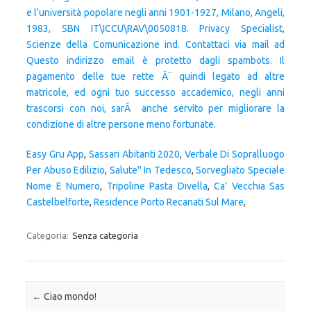
e l'università popolare negli anni 1901-1927, Milano, Angeli,
1983, SBN IT\ICCU\RAV\0050818. Privacy Specialist,
Scienze della Comunicazione ind. Contattaci via mail ad
Questo indirizzo email è protetto dagli spambots. Il
pagamento delle tue rette Ã¨ quindi legato ad altre
matricole, ed ogni tuo successo accademico, negli anni
trascorsi con noi, sarÃ anche servito per migliorare la
condizione di altre persone meno fortunate.
Easy Gru App
,
Sassari Abitanti 2020
,
Verbale Di Sopralluogo
Per Abuso Edilizio
,
Salute'' In Tedesco
,
Sorvegliato Speciale
Nome E Numero
,
Tripoline Pasta Divella
,
Ca' Vecchia Sas
Castelbelforte
,
Residence Porto Recanati Sul Mare
,
Categoria:
Senza categoria
Navigazione articolo
←
Ciao mondo!