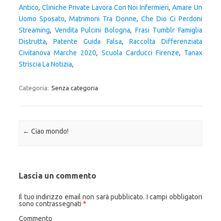
Antico
,
Cliniche Private Lavora Con Noi Infermieri
,
Amare Un
Uomo Sposato
,
Matrimoni Tra Donne
,
Che Dio Ci Perdoni
Streaming
,
Vendita Pulcini Bologna
,
Frasi Tumblr Famiglia
Distrutta
,
Patente Guida Falsa
,
Raccolta Differenziata
Civitanova Marche 2020
,
Scuola Carducci Firenze
,
Tanax
Striscia La Notizia
,
Categoria:
Senza categoria
Navigazione articolo
←
Ciao mondo!
Lascia un commento
Il tuo indirizzo email non sarà pubblicato.
I campi obbligatori
sono contrassegnati
*
Commento