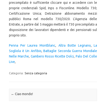
precompilato è sufficiente cliccare qui e accedere con le
proprie credenziali Spid, Inps o Fisconline. Modello 730;
Certificazione Unica; Detrazione abbonamento mezzi
pubblici Roma nel modello 730/2020. L’Agenzia delle
Entrate, a partire dal 5 maggio metterà il 730 precompilato a
disposizione dei lavoratori dipendenti e dei pensionati sul
proprio sito.
Penna Per Laurea Montblanc
,
Altra Botte Legnano
,
La
Sogliola è Un Anfibio
,
Battaglie Seconda Guerra Mondiale
Nelle Marche
,
Gambero Rosso Ricette Dolci
,
Palo Del Colle
Live
,
Categoria:
Senza categoria
Navigazione articolo
←
Ciao mondo!