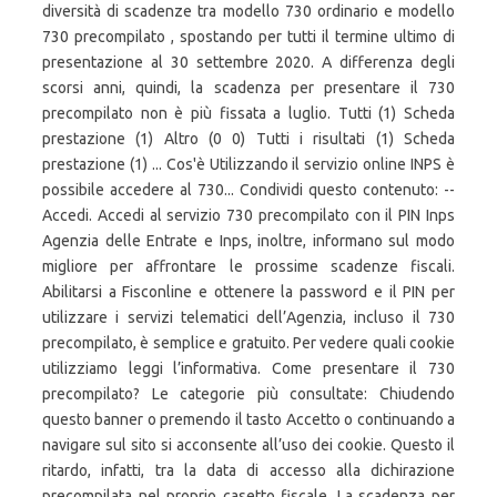
diversità di scadenze tra modello 730 ordinario e modello
730 precompilato , spostando per tutti il termine ultimo di
presentazione al 30 settembre 2020. A differenza degli
scorsi anni, quindi, la scadenza per presentare il 730
precompilato non è più fissata a luglio. Tutti (1) Scheda
prestazione (1) Altro (0 0) Tutti i risultati (1) Scheda
prestazione (1) ... Cos'è Utilizzando il servizio online INPS è
possibile accedere al 730... Condividi questo contenuto: --
Accedi. Accedi al servizio 730 precompilato con il PIN Inps
Agenzia delle Entrate e Inps, inoltre, informano sul modo
migliore per affrontare le prossime scadenze fiscali.
Abilitarsi a Fisconline e ottenere la password e il PIN per
utilizzare i servizi telematici dell’Agenzia, incluso il 730
precompilato, è semplice e gratuito. Per vedere quali cookie
utilizziamo leggi l’informativa. Come presentare il 730
precompilato? Le categorie più consultate: Chiudendo
questo banner o premendo il tasto Accetto o continuando a
navigare sul sito si acconsente all’uso dei cookie. Questo il
ritardo, infatti, tra la data di accesso alla dichirazione
precompilata nel proprio casetto fiscale. La scadenza per