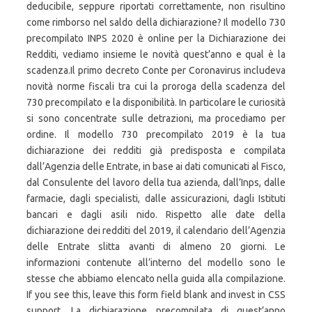
deducibile, seppure riportati correttamente, non risultino
come rimborso nel saldo della dichiarazione? Il modello 730
precompilato INPS 2020 è online per la Dichiarazione dei
Redditi, vediamo insieme le novità quest’anno e qual è la
scadenza.Il primo decreto Conte per Coronavirus includeva
novità norme fiscali tra cui la proroga della scadenza del
730 precompilato e la disponibilità. In particolare le curiosità
si sono concentrate sulle detrazioni, ma procediamo per
ordine. Il modello 730 precompilato 2019 è la tua
dichiarazione dei redditi già predisposta e compilata
dall’Agenzia delle Entrate, in base ai dati comunicati al Fisco,
dal Consulente del lavoro della tua azienda, dall’Inps, dalle
farmacie, dagli specialisti, dalle assicurazioni, dagli Istituti
bancari e dagli asili nido. Rispetto alle date della
dichiarazione dei redditi del 2019, il calendario dell’Agenzia
delle Entrate slitta avanti di almeno 20 giorni. Le
informazioni contenute all’interno del modello sono le
stesse che abbiamo elencato nella guida alla compilazione.
If you see this, leave this form field blank and invest in CSS
support. La dichiarazione precompilata di quest’anno