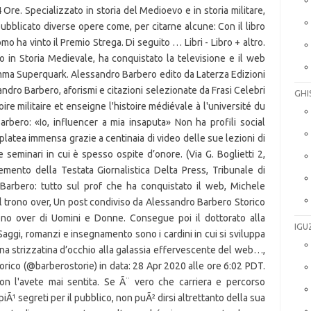
GHI
IGU