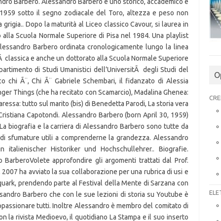
O
CRE
ELE