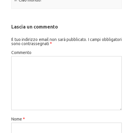
Navigazione articolo
←
Ciao mondo!
Lascia un commento
Il tuo indirizzo email non sarà pubblicato.
I campi obbligatori
sono contrassegnati
*
Commento
Nome
*