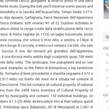
O
CRE
ELE