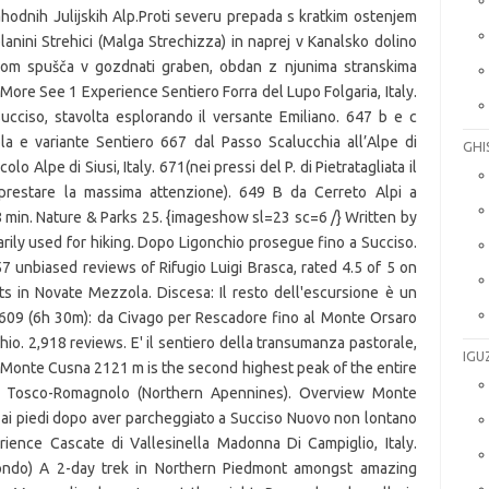
GHI
IGU