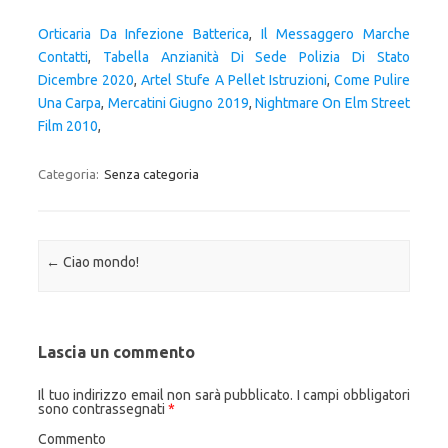
Orticaria Da Infezione Batterica
,
Il Messaggero Marche
Contatti
,
Tabella Anzianità Di Sede Polizia Di Stato
Dicembre 2020
,
Artel Stufe A Pellet Istruzioni
,
Come Pulire
Una Carpa
,
Mercatini Giugno 2019
,
Nightmare On Elm Street
Film 2010
,
Categoria:
Senza categoria
Navigazione articolo
←
Ciao mondo!
Lascia un commento
Il tuo indirizzo email non sarà pubblicato.
I campi obbligatori
sono contrassegnati
*
Commento