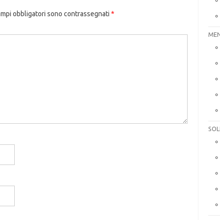
ampi obbligatori sono contrassegnati
*
MEN
SOL