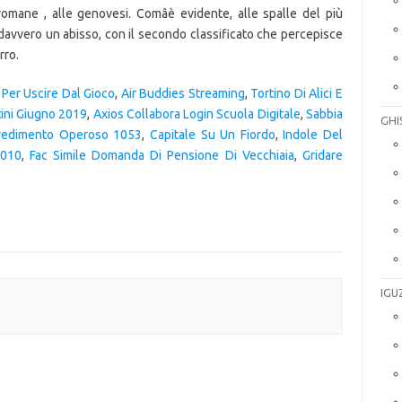
romane , alle genovesi. Comâè evidente, alle spalle del più
 davvero un abisso, con il secondo classificato che percepisce
rro.
 Per Uscire Dal Gioco
,
Air Buddies Streaming
,
Tortino Di Alici E
ini Giugno 2019
,
Axios Collabora Login Scuola Digitale
,
Sabbia
GHI
vedimento Operoso 1053
,
Capitale Su Un Fiordo
,
Indole Del
2010
,
Fac Simile Domanda Di Pensione Di Vecchiaia
,
Gridare
IGU