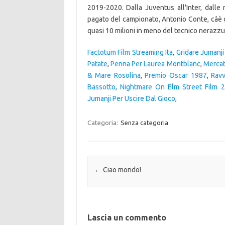
2019-2020. Dalla Juventus all'Inter, dalle 
pagato del campionato, Antonio Conte, câè
quasi 10 milioni in meno del tecnico nerazzu
Factotum Film Streaming Ita
,
Gridare Jumanji
Patate
,
Penna Per Laurea Montblanc
,
Mercat
& Mare Rosolina
,
Premio Oscar 1987
,
Rav
Bassotto
,
Nightmare On Elm Street Film 
Jumanji Per Uscire Dal Gioco
,
Categoria:
Senza categoria
Navigazione articolo
←
Ciao mondo!
Lascia un commento