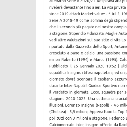
allenatori Serie A 2020/21. Respirava aria pur
rivelerà devastante fino a ieri. La vita privata
since 2019 attack Market value: - * Jul 2, 19
Serie A 2018-19 come somma degli stipendi d
che il secondo più pagato nel nostro campion
a stagione. Stipendio Fidanzata, Moglie Aut
vedi altre valutazioni sul suo stile di vita
riportato dalla Gazzetta dello Sport, Antonio 
cresciuto a pane e calcio, una passione cond
minori Roberto (1994) e Marco (1995). Calci
Pubblicato il 25 Gennaio 2020 18:52 | Ul
squalifica Insigne: i tifosi napoletani, ed un
giornate dovrà scontare il capitano azzurro
durante Inter-Napoli.Il Giudice Sportivo non 
il verdetto in giornata. Ecco, squadra per sq
stagione 2020-2022. Una settimana crucial
illusioni. Lorenzo Insigne (Napoli) - 4,6 mil
(Chelsea) - 3,9 milioni; Appena fuori la Top
poi, tutti con 3 milioni a stagione, Federic
Calciomercato Inter, Insigne offerto da Raio