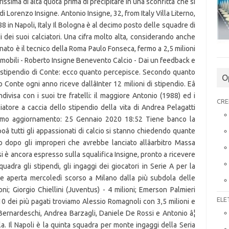
issima di alta quota prima di precipitare in una sconfitta che si
 di Lorenzo Insigne. Antonio Insigne, 32, from Italy Villa Literno,
88 in Napoli, Italy Il Bologna è al decimo posto delle squadre di
ei suoi calciatori. Una cifra molto alta, considerando anche
ato è il tecnico della Roma Paulo Fonseca, fermo a 2,5 milioni
omobili - Roberto Insigne Benevento Calcio - Dai un feedback e
 Lo stipendio di Conte: ecco quanto percepisce. Secondo quanto
O
Conte ogni anno riceve dallâInter 12 milioni di stipendio. Eâ
ivisa con i suoi tre fratelli: il maggiore Antonio (1988) ed i
CRE
atore a caccia dello stipendio della vita di Andrea Pelagatti
timo aggiornamento: 25 Gennaio 2020 18:52 Tiene banco la
 poâ tutti gli appassionati di calcio si stanno chiedendo quante
 dopo gli improperi che avrebbe lanciato allâarbitro Massa
si è ancora espresso sulla squalifica Insigne, pronto a ricevere
uadra gli stipendi, gli ingaggi dei giocatori in Serie A per la
e aperta mercoledì scorso a Milano dalla più subdola delle
ioni; Giorgio Chiellini (Juventus) - 4 milioni; Emerson Palmieri
ELE
 10 dei più pagati troviamo Alessio Romagnoli con 3,5 milioni e
o Bernardeschi, Andrea Barzagli, Daniele De Rossi e Antonio â¦
la. Il Napoli è la quinta squadra per monte ingaggi della Seria