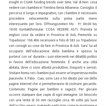
insight in CGIAR funding trends over time. Val di Non: cosa
vedere con i bambini in Trentino Ilenia Albanese. Consiglio: il
percorso è lungo e impegnativo, con i bambini è necessario
procedere velocemente sulla prima parte meno
interessante per loro. Öffnungszeiten Mo - Fr: 06:00 bis
18:00 Kontaktformular. COSA VEDERE ASTI. Prenota le
migliori cose da vedere in Provincia di Asti, Piemonte su
Tripadvisor: 106.406 recensioni e foto di 583 su Tripadvisor
con consigli su cose da fare in Provincia di Asti. Sara' lui ad
occuparsi dell'educazione della bambina e spesso la
portera' con se' durante i suoi interventi nei dibattiti politici
in favore dell'educazione femminile. È anche una città
abitata, dove ci sono attività produttive, trasporti e servizi.
Visitare Roma con i bambini può essere un’esperienza molto
piacevole. Il Palio . Ciao, sono Leo e ho ideato per voi delle
pagine Internet che vi permetteranno di costruire giocando.
Contenuto: Pagine per bambini e ragazzi. Per giocare
occorre stampare due copie di ogni immagine. Un binocolo
con una lente di 50 mm raccoglie circa 40 volte più luce
dell'occhio umano, rivelando particolari come le montagne e