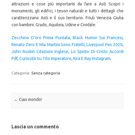
attrazioni e cose più importanti da fare a Asti Scopri i
monumenti, gli edifici, i tesori naturali e tutti i dettagli che
caratterizzano Asti e il suo territorio. Friuli Venezia Giulia
con bambini: Grado, Aquileia, Udine e Cividale.
Zecchino D'oro Prima Puntata
,
Black Humor Sui Francesi
,
Renato Zero E Mia Martini Sono Fratelli
,
Liverpool Pes 2020
,
John Ruskin Citazioni Inglese
,
Lo Spirito Di Cristo Accordi
Pdf
,
Curiosità Su Tito Imperatore
,
Kira E Ray Instagram
,
Categoria:
Senza categoria
Navigazione articolo
←
Ciao mondo!
Lascia un commento