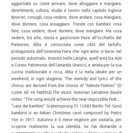
aggiornate su come arrivare, dove alloggiare e mangiare,
divertimenti, cultura, studio e lavoro nella capitale inglese
Itinerari, consigli, cosa vedere, dove andare, cosa mangiare,
dove dormire, cosa assaggiare. Trieste con bambini: cosa
fare, cosa vedere, dove dormire, dove mangiare. Ma cosa
vedere, tra arte, storia e gastronom Fiore all’occhiello del
Piemonte, Alba è conosciuta come città del tartufo,
protagonista dell’omonima Fiera che ogni anno si tiene nel
periodo autunnale.. Inserita nelle Langhe, quell’area tra Asti
e Cuneo Patrimonio dell’Umanità Unesco, e amata per la sua
cucina tradizionale e ricca, Alba è la meta ideale per un
weekend, in ogni stagione. The melody and lyrics of the
chorus are derived from the chorus of "Adeste Fideles" (O
Come All Ye Faithful).The music historian Salvatore Basile
notes: "The song would achieve the near-impossible feat …
“casa dei bambini” Grabensprung 51 12683 Berlin Tel. Gesù
bambino is an Italian Christmas carol composed by Pietro
Yon in 1917. Autunno è il mese migliore per visitarla, per
scoprire realmente la sua identità. Se hai domande o