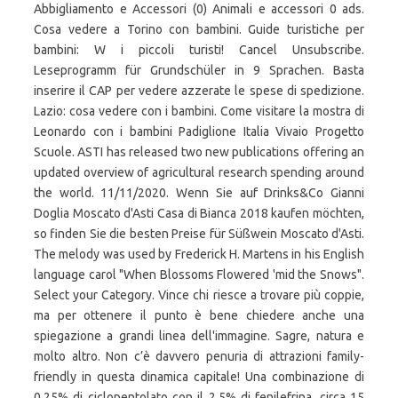
Abbigliamento e Accessori (0) Animali e accessori 0 ads.
Cosa vedere a Torino con bambini. Guide turistiche per
bambini: W i piccoli turisti! Cancel Unsubscribe.
Leseprogramm für Grundschüler in 9 Sprachen. Basta
inserire il CAP per vedere azzerate le spese di spedizione.
Lazio: cosa vedere con i bambini. Come visitare la mostra di
Leonardo con i bambini Padiglione Italia Vivaio Progetto
Scuole. ASTI has released two new publications offering an
updated overview of agricultural research spending around
the world. 11/11/2020. Wenn Sie auf Drinks&Co Gianni
Doglia Moscato d'Asti Casa di Bianca 2018 kaufen möchten,
so finden Sie die besten Preise für Süßwein Moscato d'Asti.
The melody was used by Frederick H. Martens in his English
language carol "When Blossoms Flowered 'mid the Snows".
Select your Category. Vince chi riesce a trovare più coppie,
ma per ottenere il punto è bene chiedere anche una
spiegazione a grandi linea dell'immagine. Sagre, natura e
molto altro. Non c’è davvero penuria di attrazioni family-
friendly in questa dinamica capitale! Una combinazione di
0,25% di ciclopentolato con il 2,5% di fenilefrina, circa 15