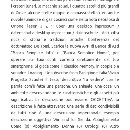
i crateri lunari, le macchie solari, i quattro satelliti più grandi
di Giove, alcune stelle doppie e ammassi stellari, ed anche
nuvole luminose di gas cosmici come nella nota nebulosa di
Orione. lesen 3 2 1 über uns desktop impressum /
datenschutz desktop impressum / datenschutz . Asti, città
ricca di storia e tradizioni antiche. Conferenza del
dott.Matteo De Tomi. Scarica la nuova APP di Banca di Asti
“Banca Semplice Info” e “Banca Semplice Home”, per
operare sui tuoi conti correnti direttamente dal tuo
smartphone. Si gioca come il classico Memory, in coppia o a
squadre. Loading... Unsubscribe from Padiglione Italia Vivaio
Progetto Scuole? Il testo descrittivo "fa vedere" con le
parole com'è fatta una persona, un animale, una cosa, un
ambiente descrivendone le caratteristiche e gli aspetti più
significativi.. La descrizione può essere: OGGETTIVA: la
descrizione è fatta attraverso una serie di dati condivisibili
da tutti cioè è una descrizione impersonale esempio
descrizione oggettiva Wir sind für Sie da. Abbigliamento
Uomo (0) Abbigliamento Donna (0) Orologi (0) Altro