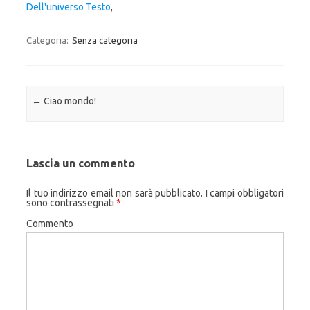
Dell'universo Testo
,
Categoria:
Senza categoria
Navigazione articolo
←
Ciao mondo!
Lascia un commento
Il tuo indirizzo email non sarà pubblicato.
I campi obbligatori
sono contrassegnati
*
Commento