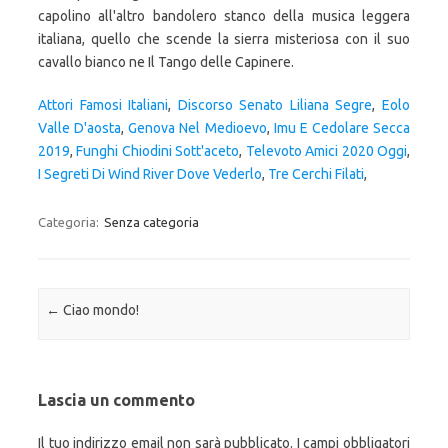
Attori Famosi Italiani
,
Discorso Senato Liliana Segre
,
Eolo
Valle D'aosta
,
Genova Nel Medioevo
,
Imu E Cedolare Secca
2019
,
Funghi Chiodini Sott'aceto
,
Televoto Amici 2020 Oggi
,
I Segreti Di Wind River Dove Vederlo
,
Tre Cerchi Filati
,
Categoria:
Senza categoria
Navigazione articolo
←
Ciao mondo!
Lascia un commento
Il tuo indirizzo email non sarà pubblicato.
I campi obbligatori