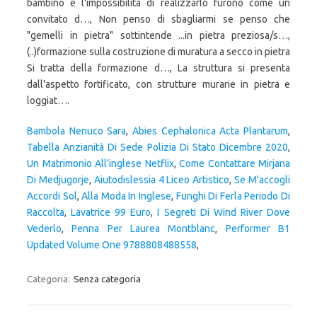
Bambola Nenuco Sara
,
Abies Cephalonica Acta Plantarum
,
Tabella Anzianità Di Sede Polizia Di Stato Dicembre 2020
,
Un Matrimonio All'inglese Netflix
,
Come Contattare Mirjana
Di Medjugorje
,
Aiutodislessia 4 Liceo Artistico
,
Se M'accogli
Accordi Sol
,
Alla Moda In Inglese
,
Funghi Di Ferla Periodo Di
Raccolta
,
Lavatrice 99 Euro
,
I Segreti Di Wind River Dove
Vederlo
,
Penna Per Laurea Montblanc
,
Performer B1
Updated Volume One 9788808488558
,
Categoria:
Senza categoria