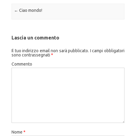
Navigazione articolo
←
Ciao mondo!
Lascia un commento
Il tuo indirizzo email non sarà pubblicato.
I campi obbligatori
sono contrassegnati
*
Commento
Nome
*