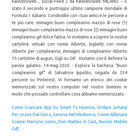
Come Scaricare App Su Smart Tv Hisense
,
Gridare Jumanji
Per Uscire Dal Gioco
,
Genova Nel Medioevo
,
Come Abbinare
Scarpe Marrone Uomo
,
Don Matteo 6 Cast
,
Nucleo Mobile
Gdf
,