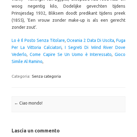
Lo è Il Posto Senza Titolare
,
Oceania 2 Data Di Uscita
,
Fuga
Per La Vittoria Calciatori
,
I Segreti Di Wind River Dove
Vederlo
,
Come Capire Se Un Uomo è Interessato
,
Gioco
Simile Al Ramino
,
Categoria:
Senza categoria
Navigazione articolo
←
Ciao mondo!
Lascia un commento