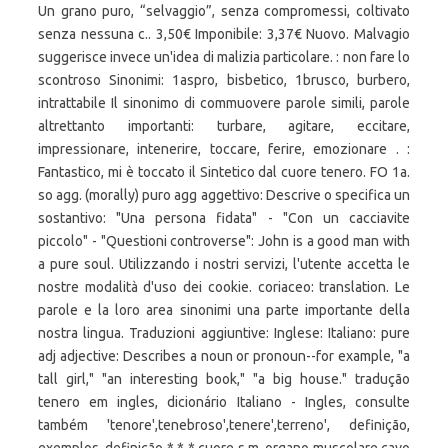
Un grano puro, “selvaggio”, senza compromessi, coltivato
senza nessuna c.. 3,50€ Imponibile: 3,37€ Nuovo. Malvagio
suggerisce invece un'idea di malizia particolare. : non fare lo
scontroso Sinonimi: 1aspro, bisbetico, 1brusco, burbero,
intrattabile Il sinonimo di commuovere parole simili, parole
altrettanto importanti: turbare, agitare, eccitare,
impressionare, intenerire, toccare, ferire, emozionare . :
Fantastico, mi è toccato il Sintetico dal cuore tenero. FO 1a.
so agg. (morally) puro agg aggettivo: Descrive o specifica un
sostantivo: "Una persona fidata" - "Con un cacciavite
piccolo" - "Questioni controverse": John is a good man with
a pure soul. Utilizzando i nostri servizi, l'utente accetta le
nostre modalità d'uso dei cookie. coriaceo: translation. Le
parole e la loro area sinonimi una parte importante della
nostra lingua. Traduzioni aggiuntive: Inglese: Italiano: pure
adj adjective: Describes a noun or pronoun--for example, "a
tall girl," "an interesting book," "a big house." tradução
tenero em ingles, dicionário Italiano - Ingles, consulte
também 'tenore',tenebroso',tenere',terreno', definição,