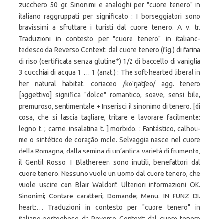
zucchero 50 gr. Sinonimi e analoghi per "cuore tenero" in
italiano raggruppati per significato : I borseggiatori sono
bravissimi a sfruttare i turisti dal cuore tenero. A v. tr.
Traduzioni in contesto per "cuore tenero" in italiano-
tedesco da Reverso Context: dal cuore tenero (fig.) di farina
di riso (certificata senza glutine*) 1/2 di baccello di vaniglia
3 cucchiai di acqua 1 … 1 (anat.) : The soft-hearted liberal in
her natural habitat. coriaceo /ko'rjatʃeo/ agg. tenero
[aggettivo] significa "dolce" romantico, soave, sensi bile,
premuroso, sentimentale + Inserisci il sinonimo di tenero. [di
cosa, che si lascia tagliare, tritare e lavorare facilmente:
legno t. ; carne, insalatina t. ] morbido. : Fantástico, calhou-
me o sintético de coração mole. Selvaggia nasce nel cuore
della Romagna, dalla semina di un’antica varietà di frumento,
il Gentil Rosso. I Blathereen sono inutili, benefattori dal
cuore tenero. Nessuno vuole un uomo dal cuore tenero, che
vuole uscire con Blair Waldorf. Ulteriori informazioni OK.
Sinonimi; Contare caratteri; Domande; Menu. IN FUNZ DI.
heart:… Traduzioni in contesto per "cuore tenero" in
italiano-portoghese da Reverso Context: dal cuore tenero