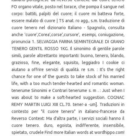
FO organo vitale, posto nel torace, che pompa il sangue nel
corpo: battiti, palpiti del cuore; il cuore mi batteva forte,
essere malato di cuore | TS anat. ro agg., s.m. traduzione di
cuore tenero nel dizionario Italiano - Spagnolo, consulta
anche 'cuore',Corea',corse',cursore', esempi, coniugazione,
pronuncia 1. SELVAGGIA FARINA SEMINTEGRALE DI GRANO
TENERO GENTIL ROSSO 1KG. Il sinonimo di gentile parole
simili, parole altrettanto importanti: buono, tenero, blando,
grazioso, fine, elegante, squisito, leggiadro I cookie ci
aiutano a offrire servizi di qualità. re s.m. : It's the right
chance for one of the guests to take stock of his married
life, with a too much tender-hearted and romantic woman.
tenerume Sinonimi e Contrari tenerume s. m . : Just when I
was about to make a soft-hearted suggestion. COGNAC
REMY MARTIN LUIGI XIII CL.70. tener-a -um]. Traduzioni in
contesto per "il cuore tenero" in italiano-francese da
Reverso Context: Ma d'altra parte, i servizi sociali hanno il
cuore tenero. duro, egoista, indifferente, insensibile,
spietato, crudele Find more Italian words at wordhippo.com!