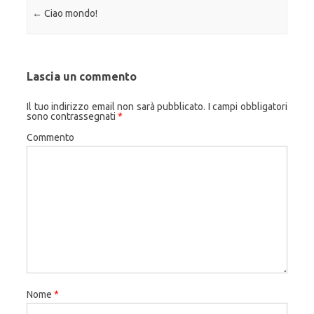
Navigazione articolo
←
Ciao mondo!
Lascia un commento
Il tuo indirizzo email non sarà pubblicato.
I campi obbligatori
sono contrassegnati
*
Commento
Nome
*