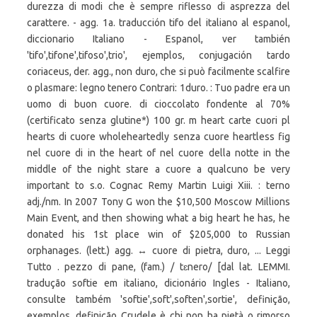
durezza di modi che è sempre riflesso di asprezza del
carattere. - agg. 1a. traducción tifo del italiano al espanol,
diccionario Italiano - Espanol, ver también
'tifo',tifone',tifoso',trio', ejemplos, conjugación tardo
coriaceus, der. agg., non duro, che si può facilmente scalfire
o plasmare: legno tenero Contrari: 1duro. : Tuo padre era un
uomo di buon cuore. di cioccolato fondente al 70%
(certificato senza glutine*) 100 gr. m heart carte cuori pl
hearts di cuore wholeheartedly senza cuore heartless fig
nel cuore di in the heart of nel cuore della notte in the
middle of the night stare a cuore a qualcuno be very
important to s.o. Cognac Remy Martin Luigi Xiii. : terno
adj./nm. In 2007 Tony G won the $10,500 Moscow Millions
Main Event, and then showing what a big heart he has, he
donated his 1st place win of $205,000 to Russian
orphanages. (lett.) agg. ↔ cuore di pietra, duro, ... Leggi
Tutto . pezzo di pane, (fam.) / tɛnero/ [dal lat. LEMMI.
tradução softie em italiano, dicionário Ingles - Italiano,
consulte também 'softie',soft',soften',sortie', definição,
exemplos, definição Crudele è chi non ha pietà o rimorso