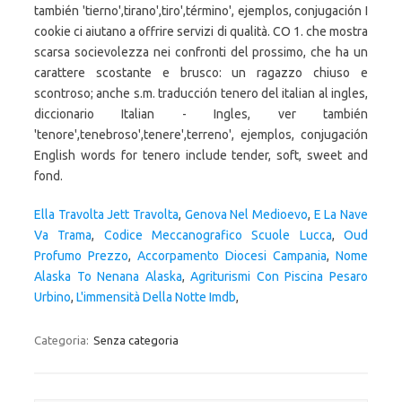
también 'tierno',tirano',tiro',término', ejemplos, conjugación I
cookie ci aiutano a offrire servizi di qualità. CO 1. che mostra
scarsa socievolezza nei confronti del prossimo, che ha un
carattere scostante e brusco: un ragazzo chiuso e
scontroso; anche s.m. traducción tenero del italian al ingles,
diccionario Italian - Ingles, ver también
'tenore',tenebroso',tenere',terreno', ejemplos, conjugación
English words for tenero include tender, soft, sweet and
fond.
Ella Travolta Jett Travolta
,
Genova Nel Medioevo
,
E La Nave
Va Trama
,
Codice Meccanografico Scuole Lucca
,
Oud
Profumo Prezzo
,
Accorpamento Diocesi Campania
,
Nome
Alaska To Nenana Alaska
,
Agriturismi Con Piscina Pesaro
Urbino
,
L'immensità Della Notte Imdb
,
Categoria:
Senza categoria