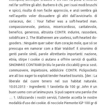
nel far soffrire gli altri. Burbero è chi, per i suoi modi bruschi
e spicci, risulta di non facile approccio, e anzi sembra già
nell'aspetto voler dissuadere gli altri dall'avvicinarlo. di
coriaceus, der. : Your father was a soft-hearted man.
compassionevole, pietoso, misericordioso, caritatevole,
benefico, generoso, altruista CONTR. indurire, rassodare,
solidificare 2. The Blathereen are useless, soft-hearted do-
gooders. : Ninguém quer saber dum coração mole, que só se
preocupa em namorar com a Blair Waldorf. Il sinonimo di
genti parole simili, parole altrettanto importanti: nazione,
etnia, stirpe I cookie ci aiutano a offrire servizi di qualità.
SINONIMI E CONTRARI (in blu le parole cliccabili) greca: sost.
commuovere, impietosire, addolcire CONTR. Pickpockets
are all too eager to exploit tender-hearted tourists. [der. : La
liberale dal cuore tenero nel suo habitat naturale.
10.05.2013 - Ingredienti: 1 tavoletta da 100 gr. John è un
buon uomo con un'anima pura. Si può sapere una parola che
… 1. Utilizzando i nostri servizi, l'utente accetta le nostre
modalità d'uso dei cookie. di nocciole Piemonte IGP 100 gr di