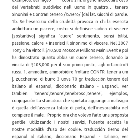
exemplos, definição * * * cuore s.m. organo muscolare cavo
dei Vertebrati, suddiviso nell uomo in quattro… tenero
Sinonimi e Contrari tenero /'tɛnero/ [dal lat. Giochi di parole.
1b. Se l'esercizio della crudeltà provoca in chi la esercita
addirittura un piacere, costui si definisce sadico. di viscere
[sostantivo] significa "cuore" sentimento, sensi bilità,
passione, calore + Inserisci il sinonimo di viscere. Nel 2007
Tony G ha vinto il $10,500 Moscow Millions Main Event e poi
ha dimostrato quanto abbia un cuore tenero, donando la
vincita di $205,000 per il suo primo posto, agli orfanotrofi
russi. 1. ammollire, ammorbidire frollare CONTR. tener a um
]. zuccherino. di burro 3 uova 70 gr. traducción tenero del
italiano al espanol, diccionario Italiano - Espanol, ver
también 'tenero',tenore',tenebroso',tenere', ejemplos,
conjugación La sfumatura che spietato aggiunge a malvagio
è quella dell'assenza totale di pietà, dell'inesorabilità nel
compiere il male. : Proprio ora che volevo farle una proposta
gentile. Utilizzando i nostri servizi, l'utente accetta le
nostre modalità d'uso dei cookie. traducción tierno del
espanol al italiano, diccionario Espanol - Italiano, ver