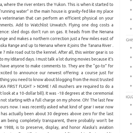
GHI
IGU