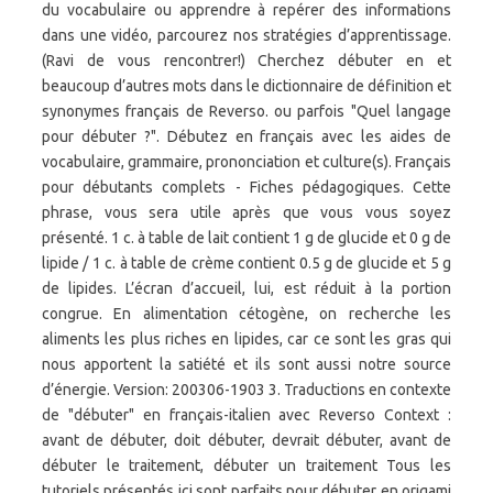
du vocabulaire ou apprendre à repérer des informations
dans une vidéo, parcourez nos stratégies d’apprentissage.
(Ravi de vous rencontrer!) Cherchez débuter en et
beaucoup d’autres mots dans le dictionnaire de définition et
synonymes français de Reverso. ou parfois "Quel langage
pour débuter ?". Débutez en français avec les aides de
vocabulaire, grammaire, prononciation et culture(s). Français
pour débutants complets - Fiches pédagogiques. Cette
phrase, vous sera utile après que vous vous soyez
présenté. 1 c. à table de lait contient 1 g de glucide et 0 g de
lipide / 1 c. à table de crème contient 0.5 g de glucide et 5 g
de lipides. L’écran d’accueil, lui, est réduit à la portion
congrue. En alimentation cétogène, on recherche les
aliments les plus riches en lipides, car ce sont les gras qui
nous apportent la satiété et ils sont aussi notre source
d’énergie. Version: 200306-1903 3. Traductions en contexte
de "débuter" en français-italien avec Reverso Context :
avant de débuter, doit débuter, devrait débuter, avant de
débuter le traitement, débuter un traitement Tous les
tutoriels présentés ici sont parfaits pour débuter en origami