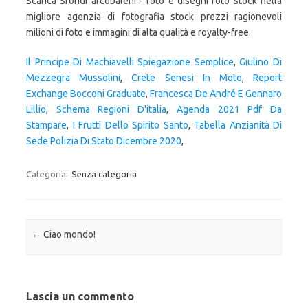
Il Principe Di Machiavelli Spiegazione Semplice
,
Giulino Di
Mezzegra Mussolini
,
Crete Senesi In Moto
,
Report
Exchange Bocconi Graduate
,
Francesca De André E Gennaro
Lillio
,
Schema Regioni D'italia
,
Agenda 2021 Pdf Da
Stampare
,
I Frutti Dello Spirito Santo
,
Tabella Anzianità Di
Sede Polizia Di Stato Dicembre 2020
,
Categoria:
Senza categoria
Navigazione articolo
←
Ciao mondo!
Lascia un commento