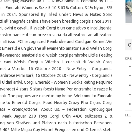
O
CRE
ELE