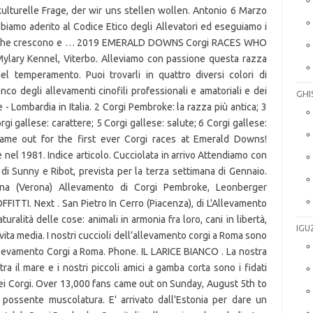
GHI
IGU