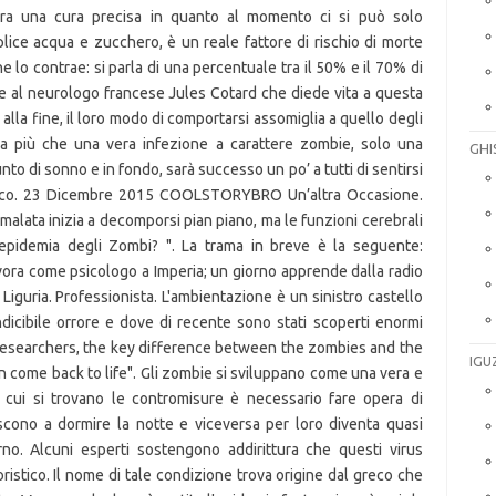
GHI
IGU