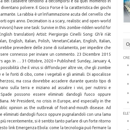
O
CRE
ELE