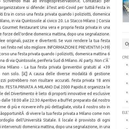
O
CRE
ELE