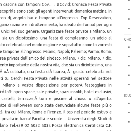
GHI
IGU