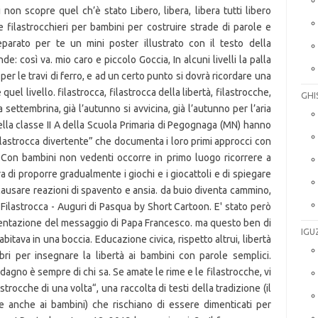
GHI
IGU