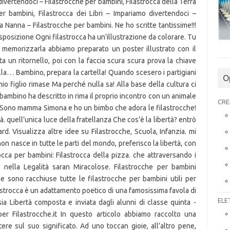
O
CRE
ELE