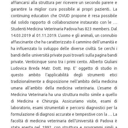
affiancarsi alla struttura per ricevere un secondo parere e
garantire la miglior cura possibile ai propri pazienti.. La
continuing education che OVUD propone è resa possibile
dal solido rapporto di collaborazione instaurato con le …
Studenti Medicina Veterinaria Padova has 823 members. Dal
14.03.2019 al 01.11.2019. L’uomo e gli animali, un connubio
affascinante che ha caratterizzato il cammino dell’umanità e
ha influenzato lo sviluppo delle diverse civiltà. Se cerchi i
bandi delle università private puoi trovarli sulla pagina bandi
private. Venticinque sono tra i primi cento. Alberto Giuliani
Ludovica Breda Matr. Dott. Imp. E’ oggetto di studio in
questo ambito l’applicabilità degli strumenti etici
tradizionalmente a disposizione nell’ambito della medicina
umana all’ambito della medicina veterinaria. L’esame di
Medicina Veterinaria ha una struttura molto simile a quello
di Medicina e Chirurgia. Assicuriamo visite, esami di
laboratorio, esami strumentali e percorsi diagnostici per la
formulazione di diagnosi accurate e tempestive con la … La
facoltà di medicina veterinaria dell’Università di Padova è
stata aperta nel 1992, con struttura e programmi simili a