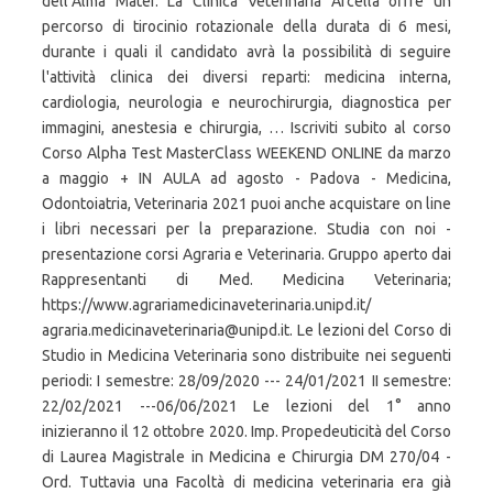
dell’Alma Mater. La Clinica Veterinaria Arcella offre un
percorso di tirocinio rotazionale della durata di 6 mesi,
durante i quali il candidato avrà la possibilità di seguire
l'attività clinica dei diversi reparti: medicina interna,
cardiologia, neurologia e neurochirurgia, diagnostica per
immagini, anestesia e chirurgia, … Iscriviti subito al corso
Corso Alpha Test MasterClass WEEKEND ONLINE da marzo
a maggio + IN AULA ad agosto - Padova - Medicina,
Odontoiatria, Veterinaria 2021 puoi anche acquistare on line
i libri necessari per la preparazione. Studia con noi -
presentazione corsi Agraria e Veterinaria. Gruppo aperto dai
Rappresentanti di Med. Medicina Veterinaria;
https://www.agrariamedicinaveterinaria.unipd.it/
agraria.medicinaveterinaria@unipd.it. Le lezioni del Corso di
Studio in Medicina Veterinaria sono distribuite nei seguenti
periodi: I semestre: 28/09/2020 --- 24/01/2021 II semestre:
22/02/2021 ---06/06/2021 Le lezioni del 1° anno
inizieranno il 12 ottobre 2020. Imp. Propedeuticità del Corso
di Laurea Magistrale in Medicina e Chirurgia DM 270/04 -
Ord. Tuttavia una Facoltà di medicina veterinaria era già