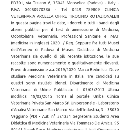
PD701, via Tiziano 6, 35043 Monselice (Padova) - Italy -
P.IVA 04050970286 - Tel 0429 789809 CLINICA
VETERINARIA ARCELLA OFFRE TIROCINIO ROTAZIONALE!!!
In questa pagina trovi le date, i decreti e tutti i bandi degli
atenei pubblici per il test di ammissione di Medicina,
Odontoiatria, Veterinaria, Professioni Sanitarie e IMAT
(medicina in inglese) 2020.. / Reg. Seppure fra tutti Musei
dell’Ateneo di Padova il Museo Didattico di Medicina
Veterinaria sia quello di più recente istituzione, le sue
raccolte sono numericamente e qualitativamente rilevanti.
Prove di ammissione a.a. 2019/2020. Marco Bedin Iscr. Dove
studiare Medicina Veterinaria in Italia. Tre candidati su
quattri sono risultati idonei. Dipartimento di Medicina
Veterinaria di Udine Pubblicato il: 07/03/2013 Ultima
modifica: 18/03/2015 Torna al portale Uniba Clinica
Veterinaria Privata San Marco Srl Unipersonale - Laboratorio
d'Analisi Veterinarie San Marco Via dell’Industria, 3 - 35030
Veggiano (PD) - Aut. n° 521331 Segreteria Studenti Area
Didattica di Medicina Veterinaria Via Tommaso De Amicis, 95
80145 Napoli Resp. Medicina veterinaria. Il test d’ingresso a