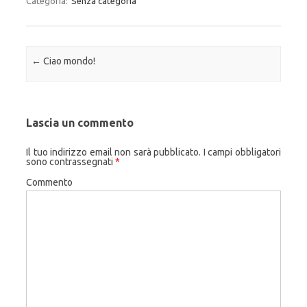
Categoria:
Senza categoria
Navigazione articolo
←
Ciao mondo!
Lascia un commento
Il tuo indirizzo email non sarà pubblicato.
I campi obbligatori
sono contrassegnati
*
Commento