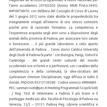
magistrale ad accesso programmato a livello nazionale per
l’anno accademico 2019/2020 (Avviso MIUR Prot.n.3641).
IMPORTANTE: con delibera del Consiglio di Corso di Laurea
del 5 giugno 2012 sono state abolite le propedeuticità tra
insegnamenti erogati all'interno di uno stesso semestre
poiché privi di razionale formativo. La competenza e
l'esperienza acquisita negli anni sono a disposizione degli
animali della provincia di Padova, per assicurare loro salute
e benessere. ... il più grande laboratorio a cielo aperto
dell’Università di Padova… Cenni storici L'antica Università
degli Studi di Padova fa parte - con Bologna, Parigi, Oxford e
Cambridge - dei grandi centri culturali del mondo
occidentale ove si formò e si perfezionò, con i caratteri della
completezza e della continuità, la idea-struttura del
Gymnasium Omnium Disciplinarum, oggi diffusa in tutto il
mondo. PADOVA 03313150280 - Codice univoco: KRRH6B9 -
PEC: sanmarcovet@pec.it Meeting Programmati Scoprili tutti
. / Reg. Test di Veterinaria: a Padova il più bravo e il
punteggio medio più alto. Facoltà di Psicologia di Padova via
Venezia, 12/2 – 35131 Padova Reg. Libreria scientifica e