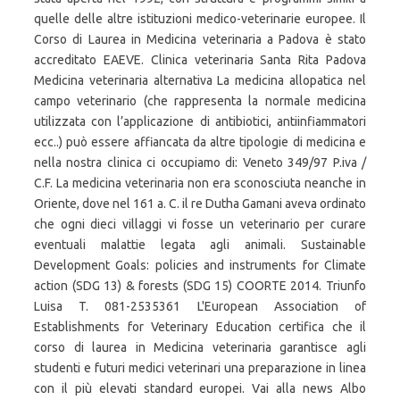
quelle delle altre istituzioni medico-veterinarie europee. Il
Corso di Laurea in Medicina veterinaria a Padova è stato
accreditato EAEVE. Clinica veterinaria Santa Rita Padova
Medicina veterinaria alternativa La medicina allopatica nel
campo veterinario (che rappresenta la normale medicina
utilizzata con l’applicazione di antibiotici, antiinfiammatori
ecc..) può essere affiancata da altre tipologie di medicina e
nella nostra clinica ci occupiamo di: Veneto 349/97 P.iva /
C.F. La medicina veterinaria non era sconosciuta neanche in
Oriente, dove nel 161 a. C. il re Dutha Gamani aveva ordinato
che ogni dieci villaggi vi fosse un veterinario per curare
eventuali malattie legata agli animali. Sustainable
Development Goals: policies and instruments for Climate
action (SDG 13) & forests (SDG 15) COORTE 2014. Triunfo
Luisa T. 081-2535361 L'European Association of
Establishments for Veterinary Education certifica che il
corso di laurea in Medicina veterinaria garantisce agli
studenti e futuri medici veterinari una preparazione in linea
con il più elevati standard europei. Vai alla news Albo