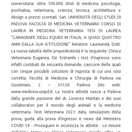
universitaria: oltre 100.000 titoli di medicina, psicologia,
psichiatria, veterinaria, scienza, tecnica, architettura e
design a prezzi scontati. San. UNIVERSITÁ DEGLI STUDI DI
PADOVA FACOLTÁ DI MEDICINA VETERINARIA CORSO DI
LAUREA IN MEDICINA VETERINARIA TESI DI LAUREA
“L’ANAGRAFE DEGLI EQUIDI IN ITALIA, A QUASI QUATTRO
ANNI DALLA SUA ISTITUZIONE” Relatore: Laureanda: Dott.
La nuova tabella delle propedeuticità è la seguente: Clinica
Veterinaria Euganea, Dir. Entrambi i test d’ingresso sono
infatti costituiti da sessanta domande, ciascuna delle quali
con cinque possibili soluzioni di risposta di cui una sola
corretta. Facoltà di Medicina e Chirurgia di Padova via
Giustiniani, 2 – 35128 Padova Sito web:
www.medicina.unipd.it. La nostra attività nasce a Padova
dalla grande passione del dr. Lorenzo Maritan e dei suoi
collaboratori per il mondo degli animali e la medicina
veterinaria. Test Veterinaria 2021: data, simulazioni della
prova, guida alla prova d'ingresso e news dal Ministero
COVID-19 - Proseguire in sicurezza le attività - Le misure