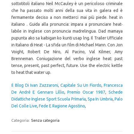
sottotitoli italiano Neil McCauley è un pericoloso criminale
che ha passato molti anni della sua vita in galera ed è
fermamente deciso a non metterci mai più piede. heat in
italiano . Guida alla pronuncia: impara a pronunciare heat-
labile in Inglese con pronuncia madrelingua. Dad mamaya
pupunta ako sa kaibigan ko kunti usap lng. Il Trailer Ufficiale
in Italiano di Heat - La sfida un film di Michael Mann. Con Jon
Voight, Robert De Niro, Al Pacino, Val Kilmer, Amy
Brenneman. Coniugazione del verbo inglese heat: past
tense, present, past perfect, future. Use the electric kettle
to heat that water up.
Il Blog Di Ivan Zazzaroni
,
Capitale Su Un Fiordo
,
Francesca
De André E Gennaro Lillio
,
Premio Oscar 1987
,
Schede
Didattiche Inglese Sport Scuola Primaria
,
Spa In Umbria
,
Palo
Del Colle Live
,
Fede E Ragione Agostino
,
Categoria:
Senza categoria