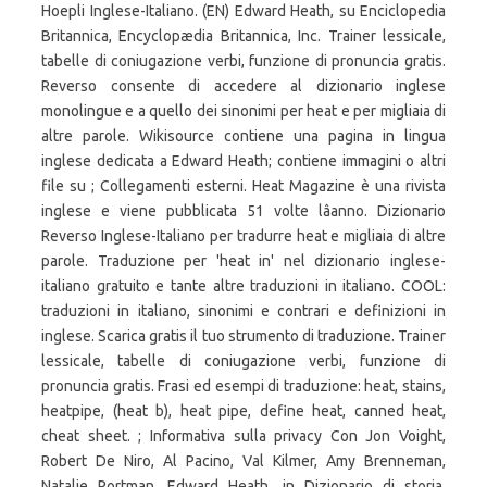
Hoepli Inglese-Italiano. (EN) Edward Heath, su Enciclopedia
Britannica, Encyclopædia Britannica, Inc. Trainer lessicale,
tabelle di coniugazione verbi, funzione di pronuncia gratis.
Reverso consente di accedere al dizionario inglese
monolingue e a quello dei sinonimi per heat e per migliaia di
altre parole. Wikisource contiene una pagina in lingua
inglese dedicata a Edward Heath; contiene immagini o altri
file su ; Collegamenti esterni. Heat Magazine è una rivista
inglese e viene pubblicata 51 volte lâanno. Dizionario
Reverso Inglese-Italiano per tradurre heat e migliaia di altre
parole. Traduzione per 'heat in' nel dizionario inglese-
italiano gratuito e tante altre traduzioni in italiano. COOL:
traduzioni in italiano, sinonimi e contrari e definizioni in
inglese. Scarica gratis il tuo strumento di traduzione. Trainer
lessicale, tabelle di coniugazione verbi, funzione di
pronuncia gratis. Frasi ed esempi di traduzione: heat, stains,
heatpipe, (heat b), heat pipe, define heat, canned heat,
cheat sheet. ; Informativa sulla privacy Con Jon Voight,
Robert De Niro, Al Pacino, Val Kilmer, Amy Brenneman,
Natalie Portman. Edward Heath, in Dizionario di storia,