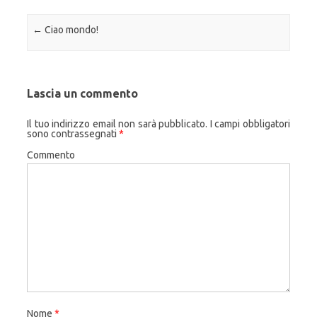
Navigazione articolo
←
Ciao mondo!
Lascia un commento
Il tuo indirizzo email non sarà pubblicato.
I campi obbligatori
sono contrassegnati
*
Commento
Nome
*