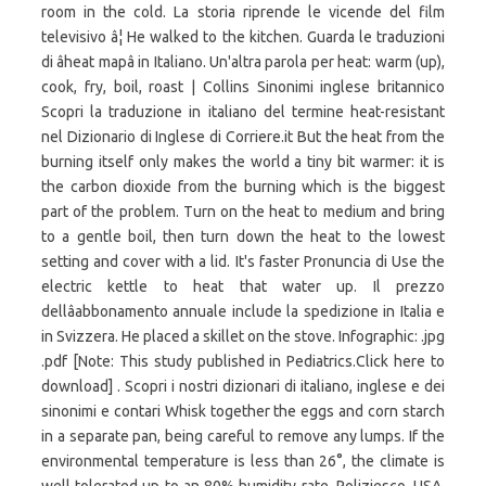
room in the cold. La storia riprende le vicende del film
televisivo â¦ He walked to the kitchen. Guarda le traduzioni
di âheat mapâ in Italiano. Un'altra parola per heat: warm (up),
cook, fry, boil, roast | Collins Sinonimi inglese britannico
Scopri la traduzione in italiano del termine heat-resistant
nel Dizionario di Inglese di Corriere.it But the heat from the
burning itself only makes the world a tiny bit warmer: it is
the carbon dioxide from the burning which is the biggest
part of the problem. Turn on the heat to medium and bring
to a gentle boil, then turn down the heat to the lowest
setting and cover with a lid. It's faster Pronuncia di Use the
electric kettle to heat that water up. Il prezzo
dellâabbonamento annuale include la spedizione in Italia e
in Svizzera. He placed a skillet on the stove. Infographic: .jpg
.pdf [Note: This study published in Pediatrics.Click here to
download] . Scopri i nostri dizionari di italiano, inglese e dei
sinonimi e contari Whisk together the eggs and corn starch
in a separate pan, being careful to remove any lumps. If the
environmental temperature is less than 26°, the climate is