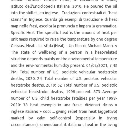
Istituto dell'Enciclopedia Italiana, 2010. He poured the oil
into the skillet. en inglese . Traduzioni contestuali di "heat
stains" in Inglese. Guarda gli esempi di traduzione di heat
map nelle frasi, ascolta la pronuncia e impara la grammatica.
Specific Heat The specific heat is the amount of heat per
unit mass required to raise the temperature by one degree
Celsius. Heat - La sfida (Heat) - Un film di Michael Mann. v
The state of wellbeing of a person in a heat-related
situation depends mainly on the environmental temperature
and the envi-ronmental humidity present. 01/02/2021, 7:43
PM. Total number of U.S. pediatric vehicular heatstroke
deaths, 2020: 24; Total number of U.S. pediatric vehicular
heatstroke deaths, 2019: 52 Total number of U.S. pediatric
vehicular heatstroke deaths, 1998-present: 873 Average
number of U.S. child heatstroke fatalities per year 1998-
2020: 38 heat esempio in una frase. dizionari dicios »
inglese italiano » cool ... giving relief from heat (aggettivo)
marked by calm self-control (especially in trying
circumstances); unemotional it italiano . heat in the living