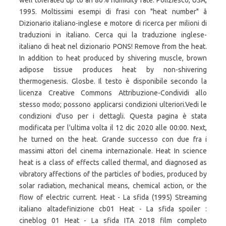
well tolerated up to an 80% humidity rate. Poliziesco, USA,
1995. Moltissimi esempi di frasi con "heat number" â
Dizionario italiano-inglese e motore di ricerca per milioni di
traduzioni in italiano. Cerca qui la traduzione inglese-
italiano di heat nel dizionario PONS! Remove from the heat.
In addition to heat produced by shivering muscle, brown
adipose tissue produces heat by non-shivering
thermogenesis. Glosbe. Il testo è disponibile secondo la
licenza Creative Commons Attribuzione-Condividi allo
stesso modo; possono applicarsi condizioni ulteriori.Vedi le
condizioni d'uso per i dettagli. Questa pagina è stata
modificata per l'ultima volta il 12 dic 2020 alle 00:00. Next,
he turned on the heat. Grande successo con due fra i
massimi attori del cinema internazionale. Heat In science
heat is a class of effects called thermal, and diagnosed as
vibratory affections of the particles of bodies, produced by
solar radiation, mechanical means, chemical action, or the
flow of electric current. Heat - La sfida (1995) Streaming
italiano altadefinizione cb01 Heat - La sfida spoiler :
cineblog 01 Heat - La sfida ITA 2018 film completo