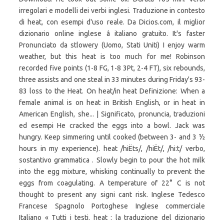
irregolari e modelli dei verbi inglesi. Traduzione in contesto
di heat, con esempi d'uso reale. Da Dicios.com, il miglior
dizionario online inglese â italiano gratuito. It's faster
Pronunciato da stlowery (Uomo, Stati Uniti) I enjoy warm
weather, but this heat is too much for me! Robinson
recorded five points (1-8 FG, 1-8 3Pt, 2-4 FT), six rebounds,
three assists and one steal in 33 minutes during Friday's 93-
83 loss to the Heat. On heat/in heat Definizione: When a
female animal is on heat in British English, or in heat in
American English, she... | Significato, pronuncia, traduzioni
ed esempi He cracked the eggs into a bowl. Jack was
hungry. Keep simmering until cooked (between 3- and 3 ½
hours in my experience). heat /hiËts/, /hiËt/, /hi:t/ verbo,
sostantivo grammatica . Slowly begin to pour the hot milk
into the egg mixture, whisking continually to prevent the
eggs from coagulating. A temperature of 22° C is not
thought to present any signi cant risk. Inglese Tedesco
Francese Spagnolo Portoghese Inglese commerciale
Italiano « Tutti i testi. heat : la traduzione del dizionario