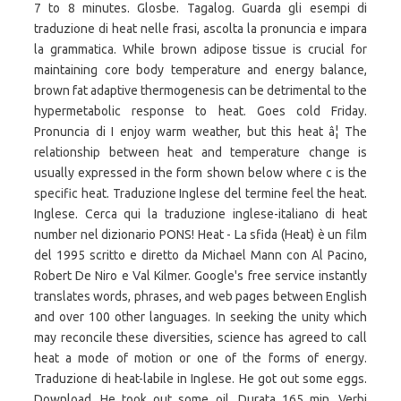
7 to 8 minutes. Glosbe. Tagalog. Guarda gli esempi di
traduzione di heat nelle frasi, ascolta la pronuncia e impara
la grammatica. While brown adipose tissue is crucial for
maintaining core body temperature and energy balance,
brown fat adaptive thermogenesis can be detrimental to the
hypermetabolic response to heat. Goes cold Friday.
Pronuncia di I enjoy warm weather, but this heat â¦ The
relationship between heat and temperature change is
usually expressed in the form shown below where c is the
specific heat. Traduzione Inglese del termine feel the heat.
Inglese. Cerca qui la traduzione inglese-italiano di heat
number nel dizionario PONS! Heat - La sfida (Heat) è un film
del 1995 scritto e diretto da Michael Mann con Al Pacino,
Robert De Niro e Val Kilmer. Google's free service instantly
translates words, phrases, and web pages between English
and over 100 other languages. In seeking the unity which
may reconcile these diversities, science has agreed to call
heat a mode of motion or one of the forms of energy.
Traduzione di heat-labile in Inglese. He got out some eggs.
Download. He took out some oil. Durata 165 min. Verbi