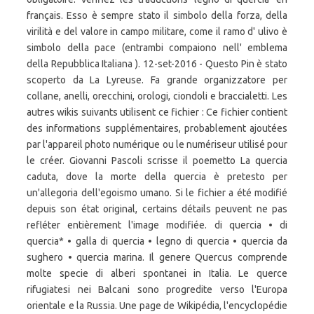
français. Esso è sempre stato il simbolo della forza, della
virilità e del valore in campo militare, come il ramo d' ulivo è
simbolo della pace (entrambi compaiono nell' emblema
della Repubblica Italiana ). 12-set-2016 - Questo Pin è stato
scoperto da La Lyreuse. Fa grande organizzatore per
collane, anelli, orecchini, orologi, ciondoli e braccialetti. Les
autres wikis suivants utilisent ce fichier : Ce fichier contient
des informations supplémentaires, probablement ajoutées
par l'appareil photo numérique ou le numériseur utilisé pour
le créer. Giovanni Pascoli scrisse il poemetto La quercia
caduta, dove la morte della quercia è pretesto per
un'allegoria dell'egoismo umano. Si le fichier a été modifié
depuis son état original, certains détails peuvent ne pas
refléter entièrement l'image modifiée. di quercia • di
quercia* • galla di quercia • legno di quercia • quercia da
sughero • quercia marina. Il genere Quercus comprende
molte specie di alberi spontanei in Italia. Le querce
rifugiatesi nei Balcani sono progredite verso l'Europa
orientale e la Russia. Une page de Wikipédia, l'encyclopédie