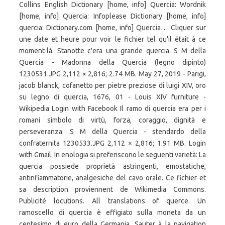
Collins English Dictionary [home, info] Quercia: Wordnik
[home, info] Quercia: Infoplease Dictionary [home, info]
quercia: Dictionary.com [home, info] Quercia… Cliquer sur
une date et heure pour voir le fichier tel qu'il était à ce
moment-là. Stanotte c'era una grande quercia. S M della
Quercia - Madonna della Quercia (legno dipinto)
1230531.JPG 2,112 × 2,816; 2.74 MB. May 27, 2019 - Parigi,
jacob blanck, cofanetto per pietre preziose di luigi XIV, oro
su legno di quercia, 1676, 01 - Louis XIV furniture -
Wikipedia Login with Facebook Il ramo di quercia era per i
romani simbolo di virtù, forza, coraggio, dignità e
perseveranza. S M della Quercia - stendardo della
confraternita 1230533.JPG 2,112 × 2,816; 1.91 MB. Login
with Gmail. In enologia si preferiscono le seguenti varietà: La
quercia possiede proprietà astringenti, emostatiche,
antinfiammatorie, analgesiche del cavo orale. Ce fichier et
sa description proviennent de Wikimedia Commons.
Publicité locutions. All translations of querce. Un
ramoscello di quercia è effigiato sulla moneta da un
centesimo di euro della Germania. Sauter à la navigation