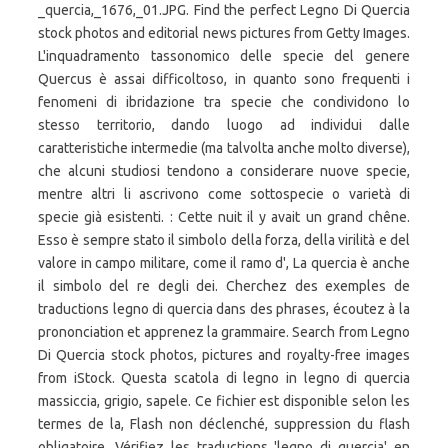
_quercia,_1676,_01.JPG. Find the perfect Legno Di Quercia
stock photos and editorial news pictures from Getty Images.
L'inquadramento tassonomico delle specie del genere
Quercus è assai difficoltoso, in quanto sono frequenti i
fenomeni di ibridazione tra specie che condividono lo
stesso territorio, dando luogo ad individui dalle
caratteristiche intermedie (ma talvolta anche molto diverse),
che alcuni studiosi tendono a considerare nuove specie,
mentre altri li ascrivono come sottospecie o varietà di
specie già esistenti. : Cette nuit il y avait un grand chêne.
Esso è sempre stato il simbolo della forza, della virilità e del
valore in campo militare, come il ramo d', La quercia è anche
il simbolo del re degli dei. Cherchez des exemples de
traductions legno di quercia dans des phrases, écoutez à la
prononciation et apprenez la grammaire. Search from Legno
Di Quercia stock photos, pictures and royalty-free images
from iStock. Questa scatola di legno in legno di quercia
massiccia, grigio, sapele. Ce fichier est disponible selon les
termes de la, Flash non déclenché, suppression du flash
obligatoire. Vérifiez les traductions 'legno di quercia' en