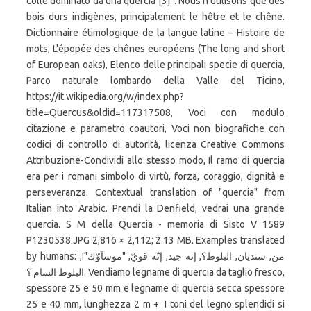
colle dominato da una quercia [3]. : Nous n'utilisons que des
bois durs indigènes, principalement le hêtre et le chêne.
Dictionnaire étimologique de la langue latine – Histoire de
mots, L'épopée des chênes européens (The long and short
of European oaks), Elenco delle principali specie di quercia,
Parco naturale lombardo della Valle del Ticino,
https://it.wikipedia.org/w/index.php?
title=Quercus&oldid=117317508, Voci con modulo
citazione e parametro coautori, Voci non biografiche con
codici di controllo di autorità, licenza Creative Commons
Attribuzione-Condividi allo stesso modo, Il ramo di quercia
era per i romani simbolo di virtù, forza, coraggio, dignità e
perseveranza. Contextual translation of "quercia" from
Italian into Arabic. Prendi la Denfield, vedrai una grande
quercia. S M della Quercia - memoria di Sisto V 1589
P1230538.JPG 2,816 × 2,112; 2.13 MB. Examples translated
by humans: من, سنديان, البلوط؟, إنه جيد, إنّه قويّ, "موسآوّك"!,
البلوط السام ؟. Vendiamo legname di quercia da taglio fresco,
spessore 25 e 50 mm e legname di quercia secca spessore
25 e 40 mm, lunghezza 2 m +. I toni del legno splendidi si