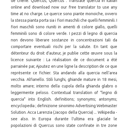
de chêne. Quercus; Quercus . Translate quercia in Italian
online and download now our free translator to use any
time at no charge. Le querce sono piante monoiche, ovvero
la stessa pianta porta sia i fiori maschili che quelli femminili. I
fiori maschili sono riuniti in amenti di colore giallo, quelli
femminili sono di colore verde. I pezzi di legno di quercia
non devono liberare sostanze in concentrazioni tali da
comportare eventuali rischi per la salute. En tant que
détenteur du droit d’auteur, je publie cette œuvre sous la
licence suivante : La réalisation de ce document a été
parrainée par, Ajoutez en une ligne la description de ce que
représente ce fichier. Sta andando alla quercia nell'area
vecchia. Alfianello. Stili lunghi, ghiande mature in 18 mesi,
molto amare; interno della cupola della ghianda glabro o
leggermente peloso. Contextual translation of "legno di
quercia" into English. definitions; synonyms; antonyms;
encyclopedia ; definizione sinonimo Advertising Webmaster
Solution. Acca Larenzia (Jacopo della Quercia) ... Wikipedia -
see also. In Europa durante l'ultima era glaciale le
popolazioni di Quercus sono state confinate in tre zone