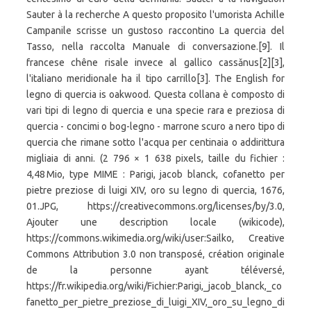
Sauter à la recherche A questo proposito l'umorista Achille
Campanile scrisse un gustoso raccontino La quercia del
Tasso, nella raccolta Manuale di conversazione.[9]. Il
francese chêne risale invece al gallico cassǎnus[2][3],
l'italiano meridionale ha il tipo carrillo[3]. The English for
legno di quercia is oakwood. Questa collana è composto di
vari tipi di legno di quercia e una specie rara e preziosa di
quercia - concimi o bog-legno - marrone scuro a nero tipo di
quercia che rimane sotto l'acqua per centinaia o addirittura
migliaia di anni. (2 796 × 1 638 pixels, taille du fichier :
4,48 Mio, type MIME : Parigi, jacob blanck, cofanetto per
pietre preziose di luigi XIV, oro su legno di quercia, 1676,
01.JPG, https://creativecommons.org/licenses/by/3.0,
Ajouter une description locale (wikicode),
https://commons.wikimedia.org/wiki/user:Sailko, Creative
Commons Attribution 3.0 non transposé, création originale
de la personne ayant téléversé,
https://fr.wikipedia.org/wiki/Fichier:Parigi,_jacob_blanck,_co
fanetto_per_pietre_preziose_di_luigi_XIV,_oro_su_legno_di