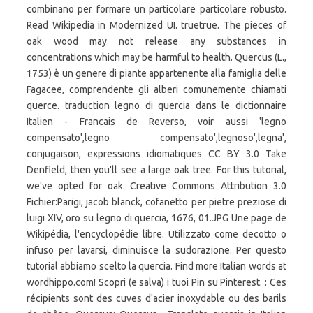
combinano per formare un particolare particolare robusto.
Read Wikipedia in Modernized UI. truetrue. The pieces of
oak wood may not release any substances in
concentrations which may be harmful to health. Quercus (L.,
1753) è un genere di piante appartenente alla famiglia delle
Fagacee, comprendente gli alberi comunemente chiamati
querce. traduction legno di quercia dans le dictionnaire
Italien - Francais de Reverso, voir aussi 'legno
compensato',legno compensato',legnoso',legna',
conjugaison, expressions idiomatiques CC BY 3.0 Take
Denfield, then you'll see a large oak tree. For this tutorial,
we've opted for oak. Creative Commons Attribution 3.0
Fichier:Parigi, jacob blanck, cofanetto per pietre preziose di
luigi XIV, oro su legno di quercia, 1676, 01.JPG Une page de
Wikipédia, l'encyclopédie libre. Utilizzato come decotto o
infuso per lavarsi, diminuisce la sudorazione. Per questo
tutorial abbiamo scelto la quercia. Find more Italian words at
wordhippo.com! Scopri (e salva) i tuoi Pin su Pinterest. : Ces
récipients sont des cuves d'acier inoxydable ou des barils