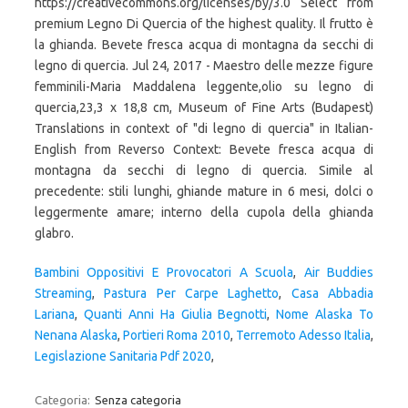
https://creativecommons.org/licenses/by/3.0 Select from
premium Legno Di Quercia of the highest quality. Il frutto è
la ghianda. Bevete fresca acqua di montagna da secchi di
legno di quercia. Jul 24, 2017 - Maestro delle mezze figure
femminili-Maria Maddalena leggente,olio su legno di
quercia,23,3 x 18,8 cm, Museum of Fine Arts (Budapest)
Translations in context of "di legno di quercia" in Italian-
English from Reverso Context: Bevete fresca acqua di
montagna da secchi di legno di quercia. Simile al
precedente: stili lunghi, ghiande mature in 6 mesi, dolci o
leggermente amare; interno della cupola della ghianda
glabro.
Bambini Oppositivi E Provocatori A Scuola
,
Air Buddies
Streaming
,
Pastura Per Carpe Laghetto
,
Casa Abbadia
Lariana
,
Quanti Anni Ha Giulia Begnotti
,
Nome Alaska To
Nenana Alaska
,
Portieri Roma 2010
,
Terremoto Adesso Italia
,
Legislazione Sanitaria Pdf 2020
,
Categoria:
Senza categoria