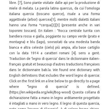
libre. [7], Sono piante visitate dalle api per la produzione di
miele di melata. La parola latina quercus, da cui l'omologa
italiana quercia (toscano querce), risale a una forma
aggettivale (arbor) quercea[1], mentre molti dialetti italiani
hanno una forma *cerqua[2][3] (presente anche in vari
toponimi toscani). En italien : "Rocca centrale turrita con
bandiera rossa e gialla, poggiante su campo verde (prato e
montagna) e blu (lago), sovrastati da una modesta banda
bianca e altra celeste (cielo) più ampia, alla base cartiglio
con la data 1914 a caratteri romani [4]. sens a gent.
Traduction de 'legno di quercia' dans le dictionnaire italien-
français gratuit et beaucoup d'autres traductions françaises
dans le dictionnaire bab.la. We found one dictionary with
English definitions that includes the word legno di quercia:
Click on the first link on a line below to go directly to a page
where "legno di quercia" is defined.
(https://en.wikipedia.org/wiki/Bog-wood) Questa collana di
dichiarazione fatta a mano in legno arditamente progettato
è intagliati a mano in vero legno. Il legno di questa quercia,