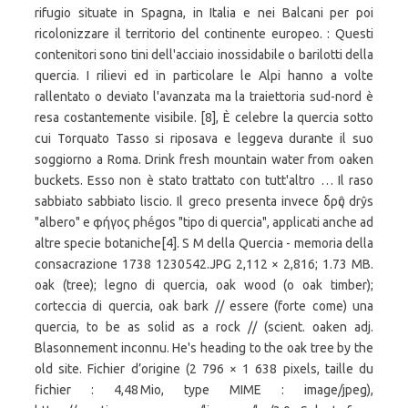
rifugio situate in Spagna, in Italia e nei Balcani per poi
ricolonizzare il territorio del continente europeo. : Questi
contenitori sono tini dell'acciaio inossidabile o barilotti della
quercia. I rilievi ed in particolare le Alpi hanno a volte
rallentato o deviato l'avanzata ma la traiettoria sud-nord è
resa costantemente visibile. [8], È celebre la quercia sotto
cui Torquato Tasso si riposava e leggeva durante il suo
soggiorno a Roma. Drink fresh mountain water from oaken
buckets. Esso non è stato trattato con tutt'altro … Il raso
sabbiato sabbiato liscio. Il greco presenta invece δρῦς drŷs
"albero" e φήγος phḗgos "tipo di quercia", applicati anche ad
altre specie botaniche[4]. S M della Quercia - memoria della
consacrazione 1738 1230542.JPG 2,112 × 2,816; 1.73 MB.
oak (tree); legno di quercia, oak wood (o oak timber);
corteccia di quercia, oak bark // essere (forte come) una
quercia, to be as solid as a rock // (scient. oaken adj.
Blasonnement inconnu. He's heading to the oak tree by the
old site. Fichier d’origine ‎(2 796 × 1 638 pixels, taille du
fichier : 4,48 Mio, type MIME : image/jpeg),