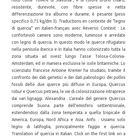
noto come "rovere di Slavonia", è di colore bruno chiaro,
resistente, durevole, con fibre spesse e netta
differenziazione tra alburno e durame; è pesante (peso
specifico 0,75 kg/dm 3). Traductions en contexte de "legno
di quercia" en italien-français avec Reverso Context : Le
confortevoli camere sono moderne, luminose e arredate
con legno di quercia. In questo modo le querce rifugiatesi
nella penisola iberica e in Italia hanno colonizzato tutta la
zona situata ad ovest lungo l'asse Tolosa-Colonia-
Amsterdam, ed in maniera esclusiva le isole britanniche. Lo
scienziato francese Antoine Kremer ha studiato, tramite il
confronto dei dati genetici e dei dati palinologici dei pollini
fossili delle due querce più diffuse in Europa, Quercus
robur e Quercus petraea, le vie di colonizzazione intraprese
dai vari lignaggi. Alexandria . L'areale del genere Quercus
comprende buona parte dell'emisfero settentrionale,
estendendosi dalla zona temperata a quella tropicale di
America, Europa, Nord Africa e Asia. Anfo. : Usiamo solo
legno di latifoglia, principalmente faggio e quercia.
Translation of quercia in Italian. Click on the first link on a