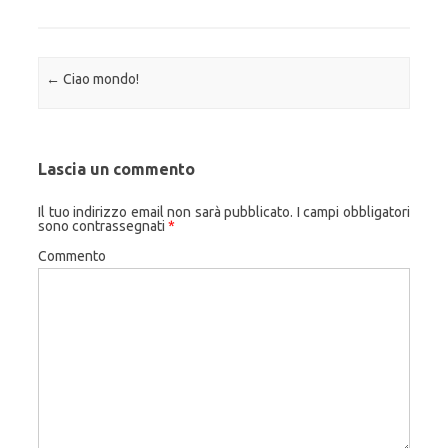
Navigazione articolo
←
Ciao mondo!
Lascia un commento
Il tuo indirizzo email non sarà pubblicato.
I campi obbligatori
sono contrassegnati
*
Commento