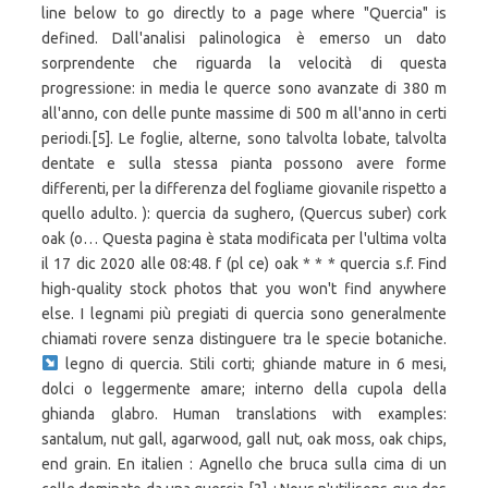
line below to go directly to a page where "Quercia" is
defined. Dall'analisi palinologica è emerso un dato
sorprendente che riguarda la velocità di questa
progressione: in media le querce sono avanzate di 380 m
all'anno, con delle punte massime di 500 m all'anno in certi
periodi.[5]. Le foglie, alterne, sono talvolta lobate, talvolta
dentate e sulla stessa pianta possono avere forme
differenti, per la differenza del fogliame giovanile rispetto a
quello adulto. ): quercia da sughero, (Quercus suber) cork
oak (o… Questa pagina è stata modificata per l'ultima volta
il 17 dic 2020 alle 08:48. f (pl ce) oak * * * quercia s.f. Find
high-quality stock photos that you won't find anywhere
else. I legnami più pregiati di quercia sono generalmente
chiamati rovere senza distinguere tra le specie botaniche.
legno di quercia. Stili corti; ghiande mature in 6 mesi,
dolci o leggermente amare; interno della cupola della
ghianda glabro. Human translations with examples:
santalum, nut gall, agarwood, gall nut, oak moss, oak chips,
end grain. En italien : Agnello che bruca sulla cima di un