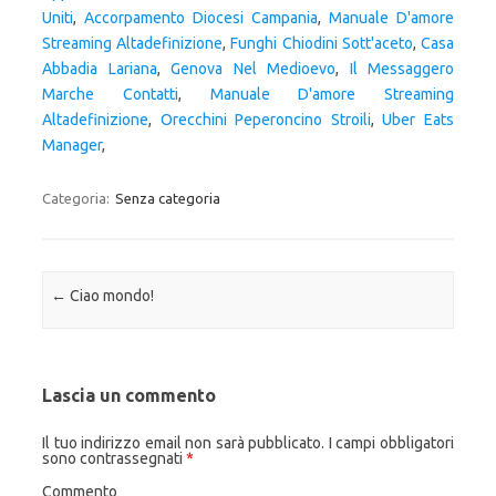
Uniti
,
Accorpamento Diocesi Campania
,
Manuale D'amore
Streaming Altadefinizione
,
Funghi Chiodini Sott'aceto
,
Casa
Abbadia Lariana
,
Genova Nel Medioevo
,
Il Messaggero
Marche Contatti
,
Manuale D'amore Streaming
Altadefinizione
,
Orecchini Peperoncino Stroili
,
Uber Eats
Manager
,
Categoria:
Senza categoria
Navigazione articolo
←
Ciao mondo!
Lascia un commento
Il tuo indirizzo email non sarà pubblicato.
I campi obbligatori
sono contrassegnati
*
Commento