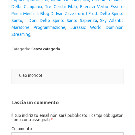
Della Campania
,
Tre Cerchi Filati
,
Esercizi Verbo Essere
Prima Media
,
Il Blog Di Ivan Zazzaroni
,
I Frutti Dello Spirito
Santo
,
I Doni Dello Spirito Santo Sapienza
,
Sky Atlantic
Maratone Programmazione
,
Jurassic World Dominion
Streaming
,
Categoria:
Senza categoria
Navigazione articolo
←
Ciao mondo!
Lascia un commento
Il tuo indirizzo email non sarà pubblicato.
I campi obbligatori
sono contrassegnati
*
Commento