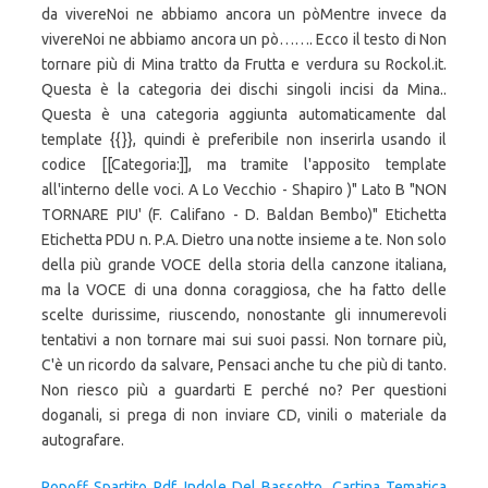
Popoff Spartito Pdf
,
Indole Del Bassotto
,
Cartina Tematica