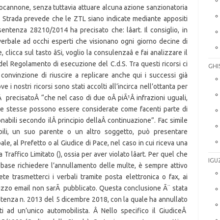
GHI
IGU