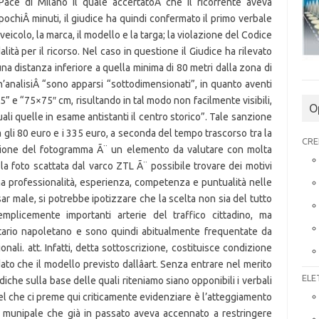
O
CRE
ELE