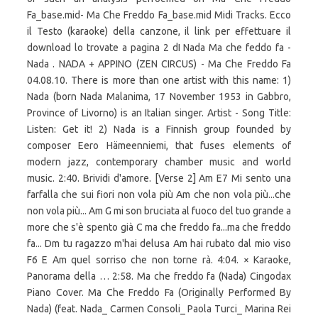
Fa_base.mid- Ma Che Freddo Fa_base.mid Midi Tracks. Ecco
il Testo (karaoke) della canzone, il link per effettuare il
download lo trovate a pagina 2 dI Nada Ma che feddo fa -
Nada . NADA + APPINO (ZEN CIRCUS) - Ma Che Freddo Fa
04.08.10. There is more than one artist with this name: 1)
Nada (born Nada Malanima, 17 November 1953 in Gabbro,
Province of Livorno) is an Italian singer.
Artist - Song Title:
Listen: Get it! 2) Nada is a Finnish group founded by
composer Eero Hämeenniemi, that fuses elements of
modern jazz, contemporary chamber music and world
music. 2:40. Brividi d'amore. [Verse 2] Am E7 Mi sento una
farfalla che sui fiori non vola più Am che non vola più...che
non vola più... Am G mi son bruciata al fuoco del tuo grande a
more che s'è spento già C ma che freddo fa...ma che freddo
fa... Dm tu ragazzo m'hai delusa Am hai rubato dal mio viso
F6 E Am quel sorriso che non torne rà. 4:04. × Karaoke,
Panorama della … 2:58. Ma che freddo fa (Nada) Cingodax
Piano Cover. Ma Che Freddo Fa (Originally Performed By
Nada) (feat. Nada_ Carmen Consoli_ Paola Turci_ Marina Rei