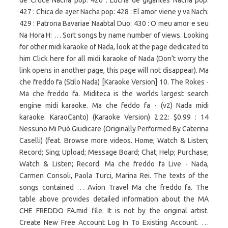
de Cruce Nacha pop: 426 : Lucha de gigantes Nacha pop:
427 : Chica de ayer Nacha pop: 428 : El amor viene y va Nach:
429 : Patrona Bavariae Naabtal Duo: 430 : O meu amor e seu
Na Hora H: … Sort songs by name number of views. Looking
for other midi karaoke of Nada, look at the page dedicated to
him Click here for all midi karaoke of Nada (Don’t worry the
link opens in another page, this page will not disappear). Ma
che freddo fa (Stilo Nada) [Karaoke Version] 10. The Rokes -
Ma che freddo fa. Miditeca is the worlds largest search
engine midi karaoke. Ma che feddo fa - (v2) Nada midi
karaoke. KaraoCanto) (Karaoke Version) 2:22: $0.99 : 14
Nessuno Mi Può Giudicare (Originally Performed By Caterina
Caselli) (feat. Browse more videos. Home; Watch & Listen;
Record; Sing; Upload; Message Board; Chat; Help; Purchase;
Watch & Listen; Record. Ma che freddo fa Live - Nada,
Carmen Consoli, Paola Turci, Marina Rei. The texts of the
songs contained … Avion Travel Ma che freddo fa. The
table above provides detailed information about the MA
CHE FREDDO FA.mid file. It is not by the original artist.
Create New Free Account Log In To Existing Account. …