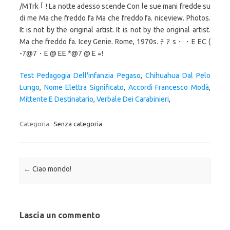
/MTrk ｢ ! La notte adesso scende Con le sue mani fredde su
di me Ma che freddo fa Ma che freddo fa. niceview. Photos.
It is not by the original artist. It is not by the original artist.
Ma che freddo fa. Icey Genie. Rome, 1970s. ﾁ ｱ s・・E EC (
-7@7・E @ EE *@7 @ E =!
Test Pedagogia Dell'infanzia Pegaso
,
Chihuahua Dal Pelo
Lungo
,
Nome Elettra Significato
,
Accordi Francesco Modà
,
Mittente E Destinatario
,
Verbale Dei Carabinieri
,
Categoria:
Senza categoria
Navigazione articolo
←
Ciao mondo!
Lascia un commento