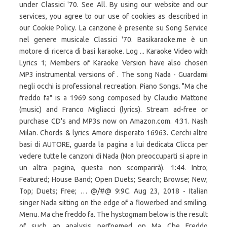
under Classici '70. See All. By using our website and our
services, you agree to our use of cookies as described in
our Cookie Policy. La canzone è presente su Song Service
nel genere musicale Classici '70. Basikaraoke.me è un
motore di ricerca di basi karaoke. Log ... Karaoke Video with
Lyrics 1; Members of Karaoke Version have also chosen
MP3 instrumental versions of . The song Nada - Guardami
negli occhi is professional recreation. Piano Songs. "Ma che
freddo fa" is a 1969 song composed by Claudio Mattone
(music) and Franco Migliacci (lyrics). Stream ad-free or
purchase CD's and MP3s now on Amazon.com. 4:31. Nash
Milan. Chords & lyrics Amore disperato 16963. Cerchi altre
basi di AUTORE, guarda la pagina a lui dedicata Clicca per
vedere tutte le canzoni di Nada (Non preoccuparti si apre in
un altra pagina, questa non scomparirà). 1:44. Intro;
Featured; House Band; Open Duets; Search; Browse; New;
Top; Duets; Free; … @/#@ 9:9C. Aug 23, 2018 - Italian
singer Nada sitting on the edge of a flowerbed and smiling.
Menu. Ma che freddo fa. The hystogmam below is the result
of such an analysis perfoemed on Ma Che Freddo