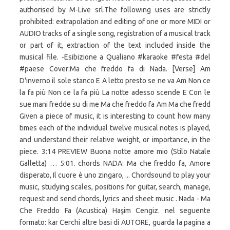
authorised by M-Live srl.The following uses are strictly
prohibited: extrapolation and editing of one or more MIDI or
AUDIO tracks of a single song, registration of a musical track
or part of it, extraction of the text included inside the
musical file. -Esibizione a Qualiano #karaoke #festa #del
#paese Cover:Ma che freddo fa di Nada. [Verse] Am
D'inverno il sole stanco E A letto presto se ne va Am Non ce
la fa più Non ce la fa più La notte adesso scende E Con le
sue mani fredde su di me Ma che freddo fa Am Ma che fredd
Given a piece of music, it is interesting to count how many
times each of the individual twelve musical notes is played,
and understand their relative weight, or importance, in the
piece. 3:14 PREVIEW Buona notte amore mio (Stilo Natale
Galletta) … 5:01. chords NADA: Ma che freddo fa, Amore
disperato, Il cuore è uno zingaro, ... Chordsound to play your
music, studying scales, positions for guitar, search, manage,
request and send chords, lyrics and sheet music . Nada - Ma
Che Freddo Fa (Acustica) Haşim Cengiz. nel seguente
formato: kar Cerchi altre basi di AUTORE, guarda la pagina a