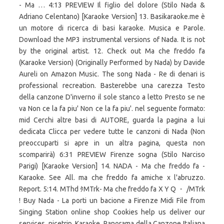
- Ma … 4:13 PREVIEW Il figlio del dolore (Stilo Nada &
Adriano Celentano) [Karaoke Version] 13. Basikaraoke.me è
un motore di ricerca di basi karaoke. Musica e Parole.
Download the MP3 instrumental versions of Nada. It is not
by the original artist. 12. Check out Ma che freddo fa
(Karaoke Version) (Originally Performed by Nada) by Davide
Aureli on Amazon Music. The song Nada - Re di denari is
professional recreation. Basterebbe una carezza Testo
della canzone D'inverno il sole stanco a letto Presto se ne
va Non ce la fa piu' Non ce la fa piu'. nel seguente formato:
mid Cerchi altre basi di AUTORE, guarda la pagina a lui
dedicata Clicca per vedere tutte le canzoni di Nada (Non
preoccuparti si apre in un altra pagina, questa non
scomparirà) 6:31 PREVIEW Firenze sogna (Stilo Narciso
Parigi) [Karaoke Version] 14. NADA - Ma che freddo fa -
Karaoke. See All. ma che freddo fa amiche x l'abruzzo.
Report. 5:14. MThd ﾀMTrk- Ma che freddo fa X Y Q ・ /MTrk
! Buy Nada - La porti un bacione a Firenze Midi File from
Singing Station online shop Cookies help us deliver our
services. nicetrip. Karaoke, Panorama della Canzone Italiana