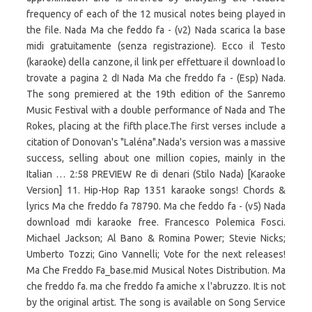
frequency of each of the 12 musical notes being played in
the file. Nada Ma che feddo fa - (v2) Nada scarica la base
midi gratuitamente (senza registrazione). Ecco il Testo
(karaoke) della canzone, il link per effettuare il download lo
trovate a pagina 2 dI Nada Ma che freddo fa - (Esp) Nada.
The song premiered at the 19th edition of the Sanremo
Music Festival with a double performance of Nada and The
Rokes, placing at the fifth place.The first verses include a
citation of Donovan's "Laléna".Nada's version was a massive
success, selling about one million copies, mainly in the
Italian … 2:58 PREVIEW Re di denari (Stilo Nada) [Karaoke
Version] 11. Hip-Hop Rap 1351 karaoke songs! Chords &
lyrics Ma che freddo fa 78790. Ma che feddo fa - (v5) Nada
download mdi karaoke free. Francesco Polemica Fosci.
Michael Jackson; Al Bano & Romina Power; Stevie Nicks;
Umberto Tozzi; Gino Vannelli; Vote for the next releases!
Ma Che Freddo Fa_base.mid Musical Notes Distribution. Ma
che freddo fa. ma che freddo fa amiche x l'abruzzo. It is not
by the original artist. The song is available on Song Service