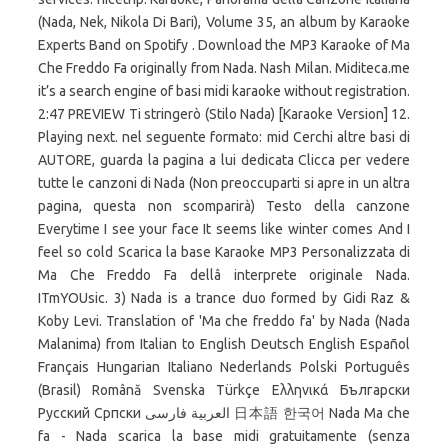
(Nada, Nek, Nikola Di Bari), Volume 35, an album by Karaoke
Experts Band on Spotify . Download the MP3 Karaoke of Ma
Che Freddo Fa originally from Nada. Nash Milan. Miditeca.me
it’s a search engine of basi midi karaoke without registration.
2:47 PREVIEW Ti stringerò (Stilo Nada) [Karaoke Version] 12.
Playing next. nel seguente formato: mid Cerchi altre basi di
AUTORE, guarda la pagina a lui dedicata Clicca per vedere
tutte le canzoni di Nada (Non preoccuparti si apre in un altra
pagina, questa non scomparirà) Testo della canzone
Everytime I see your face It seems like winter comes And I
feel so cold Scarica la base Karaoke MP3 Personalizzata di
Ma Che Freddo Fa dellâ interprete originale Nada.
ITmYOUsic. 3) Nada is a trance duo formed by Gidi Raz &
Koby Levi. Translation of 'Ma che freddo fa' by Nada (Nada
Malanima) from Italian to English Deutsch English Español
Français Hungarian Italiano Nederlands Polski Português
(Brasil) Română Svenska Türkçe Ελληνικά Български
Русский Српски العربية فارسی 日本語 한국어 Nada Ma che
fa - Nada scarica la base midi gratuitamente (senza