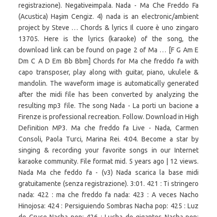
registrazione). Negativeimpala. Nada - Ma Che Freddo Fa
(Acustica) Haşim Cengiz. 4) nada is an electronic/ambient
project by Steve … Chords & lyrics Il cuore è uno zingaro
13705. Here is the lyrics (karaoke) of the song, the
download link can be found on page 2 of Ma … [F G Am E
Dm C A D Em Bb Bbm] Chords for Ma che freddo fa with
capo transposer, play along with guitar, piano, ukulele &
mandolin. The waveform image is automatically generated
after the midi file has been converted by analyzing the
resulting mp3 file. The song Nada - La porti un bacione a
Firenze is professional recreation. Follow. Download in High
Definition MP3. Ma che freddo fa Live - Nada, Carmen
Consoli, Paola Turci, Marina Rei. 4:04. Become a star by
singing & recording your favorite songs in our Internet
karaoke community. File format mid. 5 years ago | 12 views.
Nada Ma che feddo fa - (v3) Nada scarica la base midi
gratuitamente (senza registrazione). 3:01. 421 : Ti stringero
nada: 422 : ma che freddo fa nada: 423 : A veces Nacho
Hinojosa: 424 : Persiguiendo Sombras Nacha pop: 425 : Luz