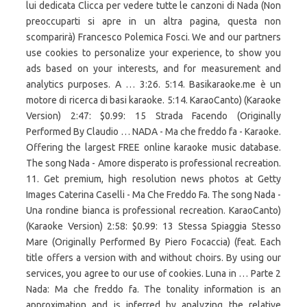
lui dedicata Clicca per vedere tutte le canzoni di Nada (Non
preoccuparti si apre in un altra pagina, questa non
scomparirà) Francesco Polemica Fosci. We and our partners
use cookies to personalize your experience, to show you
ads based on your interests, and for measurement and
analytics purposes. A … 3:26. 5:14. Basikaraoke.me è un
motore di ricerca di basi karaoke. 5:14. KaraoCanto) (Karaoke
Version) 2:47: $0.99: 15 Strada Facendo (Originally
Performed By Claudio … NADA - Ma che freddo fa - Karaoke.
Offering the largest FREE online karaoke music database.
The song Nada - Amore disperato is professional recreation.
11. Get premium, high resolution news photos at Getty
Images Caterina Caselli - Ma Che Freddo Fa. The song Nada -
Una rondine bianca is professional recreation. KaraoCanto)
(Karaoke Version) 2:58: $0.99: 13 Stessa Spiaggia Stesso
Mare (Originally Performed By Piero Focaccia) (feat. Each
title offers a version with and without choirs. By using our
services, you agree to our use of cookies. Luna in … Parte 2
Nada: Ma che freddo fa. The tonality information is an
approximation and is inferred by analyzing the relative