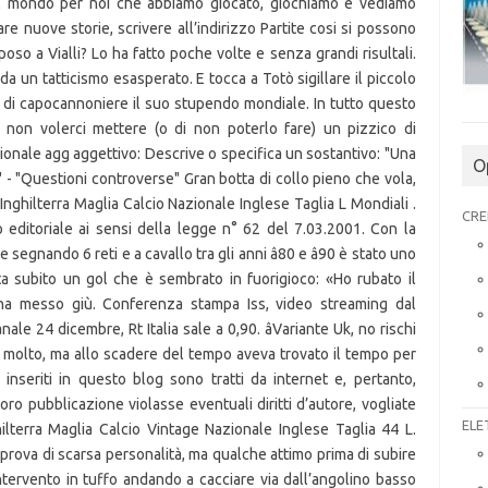
O
CRE
ELE