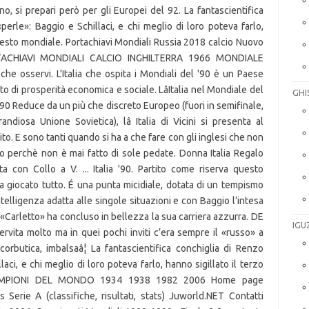
GHI
IGU