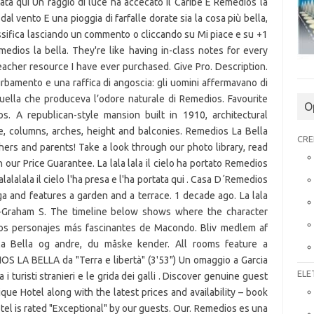
O
CRE
ELE