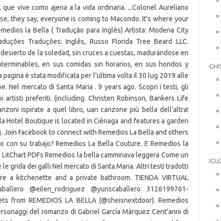
GHI
IGU