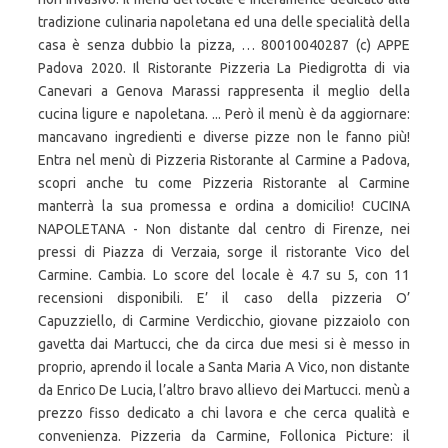
tradizione culinaria napoletana ed una delle specialità della
casa è senza dubbio la pizza, … 80010040287 (c) APPE
Padova 2020. Il Ristorante Pizzeria La Piedigrotta di via
Canevari a Genova Marassi rappresenta il meglio della
cucina ligure e napoletana. ... Però il menù è da aggiornare:
mancavano ingredienti e diverse pizze non le fanno più!
Entra nel menù di Pizzeria Ristorante al Carmine a Padova,
scopri anche tu come Pizzeria Ristorante al Carmine
manterrà la sua promessa e ordina a domicilio! CUCINA
NAPOLETANA - Non distante dal centro di Firenze, nei
pressi di Piazza di Verzaia, sorge il ristorante Vico del
Carmine. Cambia. Lo score del locale è 4.7 su 5, con 11
recensioni disponibili. E’ il caso della pizzeria O’
Capuzziello, di Carmine Verdicchio, giovane pizzaiolo con
gavetta dai Martucci, che da circa due mesi si è messo in
proprio, aprendo il locale a Santa Maria A Vico, non distante
da Enrico De Lucia, l’altro bravo allievo dei Martucci. menù a
prezzo fisso dedicato a chi lavora e che cerca qualità e
convenienza. Pizzeria da Carmine, Follonica Picture: il