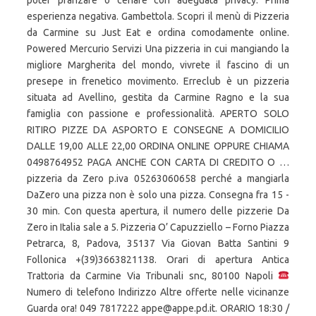
poter pranzare o cenare con adeguata privacy. Prima
esperienza negativa. Gambettola. Scopri il menù di Pizzeria
da Carmine su Just Eat e ordina comodamente online.
Powered Mercurio Servizi Una pizzeria in cui mangiando la
migliore Margherita del mondo, vivrete il fascino di un
presepe in frenetico movimento. Erreclub è un pizzeria
situata ad Avellino, gestita da Carmine Ragno e la sua
famiglia con passione e professionalità. APERTO SOLO
RITIRO PIZZE DA ASPORTO E CONSEGNE A DOMICILIO
DALLE 19,00 ALLE 22,00 ORDINA ONLINE OPPURE CHIAMA
0498764952 PAGA ANCHE CON CARTA DI CREDITO O …
pizzeria da Zero p.iva 05263060658 perché a mangiarla
DaZero una pizza non è solo una pizza. Consegna fra 15 -
30 min. Con questa apertura, il numero delle pizzerie Da
Zero in Italia sale a 5. Pizzeria O’ Capuzziello – Forno Piazza
Petrarca, 8, Padova, 35137 Via Giovan Batta Santini 9
Follonica +(39)3663821138. Orari di apertura Antica
Trattoria da Carmine Via Tribunali snc, 80100 Napoli
Numero di telefono Indirizzo Altre offerte nelle vicinanze
Guarda ora! 049 7817222 appe@appe.pd.it. ORARIO 18:30 /