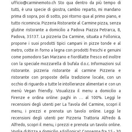
ufficio@carminemoto.ch Sto qua dentro da più tempo di
tutti, è una specie di giostra, cambio reparto, mi mandano
prima di sopra, poi di sotto, poi ritorno qua al primo piano, e
tutto ricomincia. Pizzeria Ristorante al Carmine pizza, senza
glutine ristorante a domicilio a Padova Piazza Petrarca, 8,
Padova, 35137. La pizzeria Da Carmine, situata a Follonica,
propone i suoi prodotti tipici campani in pizze tonde e al
metro, cotte in forno a legna con prodotti freschi e genuini
come pomodoro San Marzano e fiordilatte fresco ed inoltre
con la speciale mozzarella di bufala d.o.c. Informazioni sul
ristorante. pizzeria ristorante al carmine Pizzeria e
ristorante con proposte della tradizione locale, con un
occhio di riguardo a tutte le intolleranze alimentari e con un
menù Vegan friendly. Visualizza il menu a domicilio a
Firenze e ordina online: paghi in … al 100%. Leggi le
recensioni degli utenti per La Tavola del Carmine, scopri il
menu, i prezzi e prenota un tavolo online. Leggi le
recensioni degli utenti per Pizzeria Trattoria Alfredo &
Alfredo, scopri il menu, i prezzi e prenota un tavolo online.
Voglia di Pizza a domicilio a Follonica? Consegna fra 15 - 30