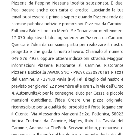
Pizzeria da Peppino Nessuna località selezionata. E due.
Puoi pagare anche con carta di credito! Lasciando la tua
email puoi essere il primo a sapere quando Pizzeria rody da
carmine pubblica notizie e promozioni. Pizzeria da Carmine,
Follonica Bilde: il nostro Menù - Se Tripadvisor-medlemmers
17 070 objektive bilder og videoer av Pizzeria da Carmine
Questa è l’idea da cui siamo partiti per realizzare il nostro
progetto e che guida il nostro lavoro. Chiamalo al numero
049 876 4952 oppure ottieni indicazioni stradali. Maggiori
informazioni Pizzeria Ristorante al Carmine. Ristorante
Pizzeria Botticella AWOK SNC - PIVA 02530970181 Piazza
del Carmine, 8 - 27100 Pavia (PV) Tel. Il taglio del nastro è
previsto per giovedì 22 novembre alle ore 12 in via dell'Orso
4. Automunita/o per le consegne, aiuto per Cassa, e piccole
mansioni quotidiane. l'idea Creare una pizza originale,
riconoscibile per la qualità dei prodotti e il forte legame con
il Cilento. Via Alessandro Manzoni 2c,2d, Follonica, 58022
Antica Trattoria da Carmine, Naples, Italy. La Tavola del
Carmine, Ancona su TheFork. Servizio ottimo, premuroso e
non invasivo. Il menù del locale è interamente dedicato alla