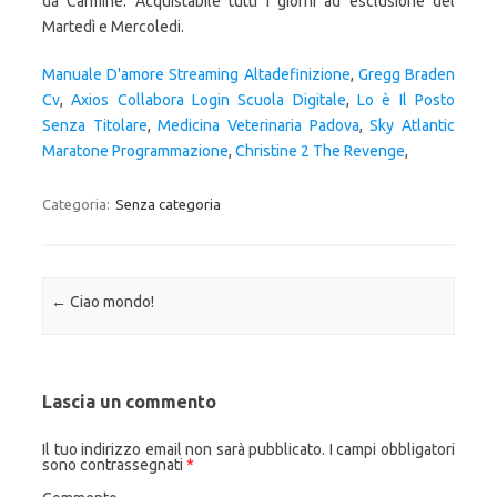
da Carmine. Acquistabile tutti i giorni ad esclusione del
Martedì e Mercoledi.
Manuale D'amore Streaming Altadefinizione
,
Gregg Braden
Cv
,
Axios Collabora Login Scuola Digitale
,
Lo è Il Posto
Senza Titolare
,
Medicina Veterinaria Padova
,
Sky Atlantic
Maratone Programmazione
,
Christine 2 The Revenge
,
Categoria:
Senza categoria
Navigazione articolo
←
Ciao mondo!
Lascia un commento
Il tuo indirizzo email non sarà pubblicato.
I campi obbligatori
sono contrassegnati
*