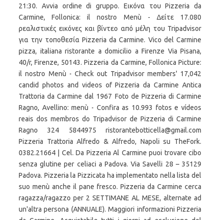
21:30. Avvia ordine di gruppo. Εικόνα του Pizzeria da
Carmine, Follonica: il nostro Menù - Δείτε 17.080
ρεαλιστικές εικόνες και βίντεο από μέλη του Tripadvisor
για την τοποθεσία Pizzeria da Carmine. Vico del Carmine
pizza, italiana ristorante a domicilio a Firenze Via Pisana,
40/r, Firenze, 50143. Pizzeria da Carmine, Follonica Picture:
il nostro Menù - Check out Tripadvisor members' 17,042
candid photos and videos of Pizzeria da Carmine Antica
Trattoria da Carmine dal 1967 Foto de Pizzeria di Carmine
Ragno, Avellino: menù - Confira as 10.993 fotos e vídeos
reais dos membros do Tripadvisor de Pizzeria di Carmine
Ragno 324 5844975 ristorantebotticella@gmail.com
Pizzeria Trattoria Alfredo & Alfredo, Napoli su TheFork.
0382.21664 | Cel. Da Pizzeria Al Carmine puoi trovare cibo
senza glutine per celiaci a Padova. Via Savelli 28 – 35129
Padova. Pizzeria la Pizzicata ha implementato nella lista del
suo menù anche il pane fresco. Pizzeria da Carmine cerca
ragazza/ragazzo per 2 SETTIMANE AL MESE, alternate ad
un'altra persona (ANNUALE). Maggiori informazioni Pizzeria