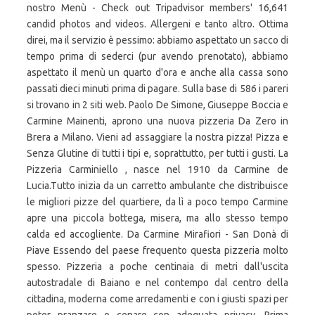
nostro Menù - Check out Tripadvisor members' 16,641
candid photos and videos. Allergeni e tanto altro. Ottima
direi, ma il servizio è pessimo: abbiamo aspettato un sacco di
tempo prima di sederci (pur avendo prenotato), abbiamo
aspettato il menù un quarto d'ora e anche alla cassa sono
passati dieci minuti prima di pagare. Sulla base di 586 i pareri
si trovano in 2 siti web. Paolo De Simone, Giuseppe Boccia e
Carmine Mainenti, aprono una nuova pizzeria Da Zero in
Brera a Milano. Vieni ad assaggiare la nostra pizza! Pizza e
Senza Glutine di tutti i tipi e, soprattutto, per tutti i gusti. La
Pizzeria Carminiello , nasce nel 1910 da Carmine de
Lucia.Tutto inizia da un carretto ambulante che distribuisce
le migliori pizze del quartiere, da lì a poco tempo Carmine
apre una piccola bottega, misera, ma allo stesso tempo
calda ed accogliente. Da Carmine Mirafiori - San Donà di
Piave Essendo del paese frequento questa pizzeria molto
spesso. Pizzeria a poche centinaia di metri dall'uscita
autostradale di Baiano e nel contempo dal centro della
cittadina, moderna come arredamenti e con i giusti spazi per