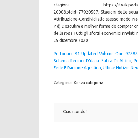
stagioni, https://it.wikipedia.org/
2008&oldid=77920507, Stagioni delle squa
Attribuzione-Condividi allo stesso modo. Na
P â¦ Descubra a melhor forma de comprar on
della rosa Tutti gli sforzi economici rinviati
29 dicembre 2020
Performer B1 Updated Volume One 9788
Schema Regioni D'italia
,
Satira Di Alfieri
,
Pe
Fede E Ragione Agostino
,
Ultime Notizie Nex
Categoria:
Senza categoria
Navigazione articolo
←
Ciao mondo!