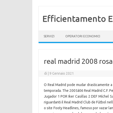
Efficientamento E
Vai al contenuto
SERVIZI
OPERATORI ECONOMICI
real madrid 2008 rosa
di
|
9 Gennaio 2021
O Real Madrid pode mudar drasticamente a 
temporada. The 2005â06 Real Madrid C.F. Pe
Jugador 1 POR Iker Casillas 2 DEF Míchel Sa
riguardanti il Real Madrid Club de Fútbol nel
o site Footy Headlines, famoso por vazar la