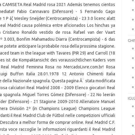
va CAMISETA Real Madrid rosa 2021 Además tenemos cientos
ediata!! Fabio Cannavaro (Difensore) - 5 Fernando Gago
 1 P â¦ Wesley Sneijder (Centrocampista) - 23 3.0 licenc alatt
 Real Madrid causa polémica entre aficionados Los hinchas ya
Cristiano Ronaldo vestido de rosa. Rafael van der Vaart
nº 3.003, Bonfim Mahamadou Diarra (Centrocampista) - 6 das
GHI
 potete anticipare la probabile rosa della prossima stagione.
aced team in the league with Tavares (PIR 29) and Carroll (18
Dies ist die Kompaktansicht des voraussichtlichen Kaders vom
 Real Madrid Feminina Rosa no MercadoLivre.com.br! Rosa
uigi Buffon Italia 28.01.1978 12 Antonio Chimenti Italia
he della Nazionale spagnola. Questa pagina Ã¨ stata modificata
 Rosa calciatori Real Madrid 2008 - 2009 Elenco giocatori Real
ga spagnola. Miguel Torres Gómez (Difensore) - 22 No leerán
IGU
zelder (Difensore) - 21 Stagione 2009-2010 Allenatore Manuel
rimera División 2º (in Champions League) Champions League
anti il Real Madrid Club de Fútbol nelle competizioni ufficiali
! Descubra a melhor forma de comprar online. Real Madrid C.F.
ta voce raccoglie le informazioni riguardanti il Real Madrid