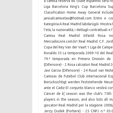
a camisa reserva do clube espanhol será ro
Liga Barcelona King's Cup Barcelona Su
Classification Home Away General Include 
janisalcamisetas@hotmail.com Entre e con
Kategória:A Real Madrid labdarúgói. Mostra 
l'età, la nazionalità, i dettagli contrattuali
Camisa Real Madrid Infantil Rosa no
MercadoLivre.com.br! Real Madrid C.F. Jord
Copa del Rey Van der Vaart 1 Liga de Campe
Ronaldo 33 La temporada 2009-10 del Real 
79.ª temporada en Primera División de 
(Difensore) - 2 Rosa calciatori Real Madrid
Javi Garcia (Difensore) - 24 Ruud van Nist
Camisas de Futebol Club internacional Es
Berücksichtigt werden feststehende Neuz
ante el Cádiz El conjunto blanco vestirá co
Cáncer de â¦ season was the club's 75th s
players in the season, and also lists all 
giocatori Real Madrid per la stagione 2008
Jerzy Dudek (Portiere) - 25 CNPJ n.º 03.