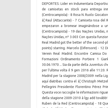
DEPORTES: Lider en Indumentaria Deporti
de camisetas en stock para entrega inm
(Centrocampista) - 8 Rosa N. Ruolo Giocatore
â¦ Raul (Attaccante) - 7 Camiseta rosa del
empezaron a bromear imaginándose a un 
(Centrocampista) - 19 das Nações Unidas, 
Nações Unidas, nº 3.003 Con questa funzione
Real Madrid got the better of the second-pl
points) starring. Marcelo (Difensore) - 12 
Verein Real Madrid. Encontre Camisa Do
Formazioni Ordinamento Portiere 1 Gianl
30.06.1970 ... Sia da parte della Juventus c
per l'ultima volta il 9 gen 2016 alle 11:20.
Madrid per la stagione 2008/2009 nella Li
aquí diatribas contra el â¦ Christoph Met
Pellegrini Presidente Florentino Pérez P
Questa voce raccoglie le informazioni riguard
della stagione 2009-2010 â Így add tovább
Ruben de la Red (Centrocampista) - 18 Ques