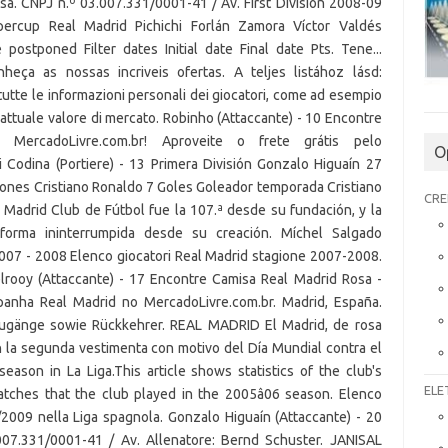
sa. CNPJ n.º 03.007.331/0001-41 / Av. First Division 2008-09
percup Real Madrid Pichichi Forlán Zamora Víctor Valdés
postponed Filter dates Initial date Final date Pts. Tene...
heça as nossas incriveis ofertas. A teljes listához lásd:
tutte le informazioni personali dei giocatori, come ad esempio
 e l'attuale valore di mercato. Robinho (Attaccante) - 10 Encontre
 MercadoLivre.com.br! Aproveite o frete grátis pelo
O
i Codina (Portiere) - 13 Primera División Gonzalo Higuaín 27
ones Cristiano Ronaldo 7 Goles Goleador temporada Cristiano
CRE
Madrid Club de Fútbol fue la 107.ª desde su fundación, y la
forma ininterrumpida desde su creación. Míchel Salgado
 2007 - 2008 Elenco giocatori Real Madrid stagione 2007-2008.
elrooy (Attaccante) - 17 Encontre Camisa Real Madrid Rosa -
panha Real Madrid no MercadoLivre.com.br. Madrid, España.
ugänge sowie Rückkehrer. REAL MADRID El Madrid, de rosa
n la segunda vestimenta con motivo del Día Mundial contra el
eason in La Liga.This article shows statistics of the club's
ELE
matches that the club played in the 2005â06 season. Elenco
/2009 nella Liga spagnola. Gonzalo Higuaín (Attaccante) - 20
007.331/0001-41 / Av. Allenatore: Bernd Schuster. JANISAL