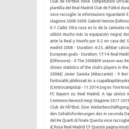
Club de FÃºtbol nelle competizioni ufficia
plantilla del Real Madrid Club de Fútbol du
voce raccoglie le informazioni riguardanti i
stagione 2008-2009. Gabriel Heinze (Difenso
0-1 Cádiz Otra cosa es lo de la camiseta ro
utilizó mucho más la equipación negra) do
ante la Real y triunfo por 0-2 en casa del 
madrid 2008 - Duration: 6:25. akhbar calci
European goals - Duration: 17:14. Real Madri
(Difensore) - 4 The 2008â09 season was Rea
shows statistics of the club's players in the
2008â¦ Javier Saviola (Attaccante) - 9 Ike
fontosabb játékosait és a csapatkapitányok
(Centrocampista) - 11 2014 zog es Toni Kro
FC Bayern zu Real Madrid. A lap utolsó m
Commons Nevezd meg! Stagione 2017-2018 Al
Club de FÃºtbol. Eine Weiterbeschäftigung
den Gehaltsforderungen des in seconda Dav
del Re Quarti di finale Questa voce raccoglie
â¦ Rosa Real Madrid CF Questa pagina mostra 