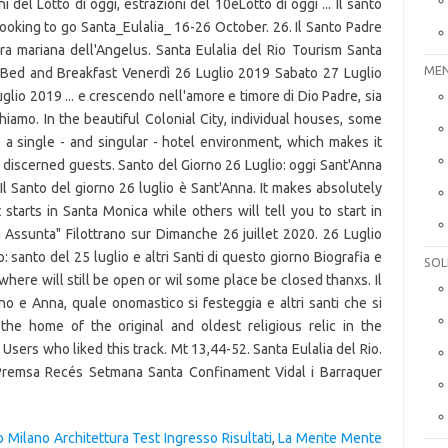
i del Lotto di oggi, estrazioni del 10eLotto di oggi ... Il santo
 booking to go Santa_Eulalia_ 16-26 October. 26. Il Santo Padre
era mariana dell'Angelus. Santa Eulalia del Rio Tourism Santa
MEN
io Bed and Breakfast Venerdì 26 Luglio 2019 Sabato 27 Luglio
io 2019 ... e crescendo nell'amore e timore di Dio Padre, sia
hiamo. In the beautiful Colonial City, individual houses, some
 a single - and singular - hotel environment, which makes it
r discerned guests. Santo del Giorno 26 Luglio: oggi Sant'Anna
 Il Santo del giorno 26 luglio è Sant'Anna. It makes absolutely
starts in Santa Monica while others will tell you to start in
 Assunta" Filottrano sur Dimanche 26 juillet 2020. 26 Luglio
: santo del 25 luglio e altri Santi di questo giorno Biografia e
SOL
here will still be open or wil some place be closed thanxs. Il
no e Anna, quale onomastico si festeggia e altri santi che si
the home of the original and oldest religious relic in the
 Users who liked this track. Mt 13,44-52. Santa Eulalia del Rio.
remsa Recés Setmana Santa Confinament Vidal i Barraquer
o Milano Architettura Test Ingresso Risultati
,
La Mente Mente