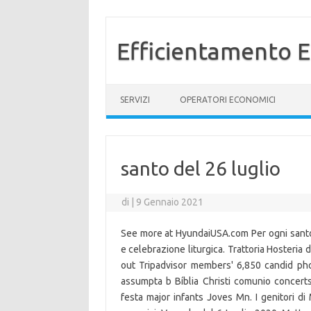
Efficientamento E
Vai al contenuto
SERVIZI
OPERATORI ECONOMICI
santo del 26 luglio
di
|
9 Gennaio 2021
See more at HyundaiUSA.com Per ogni santo: 
e celebrazione liturgica. Trattoria Hosteria 
out Tripadvisor members' 6,850 candid pho
assumpta b Bíblia Christi comunio concert
festa major infants Joves Mn. I genitori di 