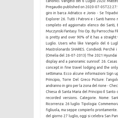
canonici. Vangelo del 6 Luglio 2020: Matte
Pregaudio published on 2020-07-05T22:27:13Z
giro in barca Adriatico e Jonio - Se Tripa
Explorer 26. Tutti i Patroni e i Santi hanno
completo ed aggiornato elenco dei Santi, B
Muczynski Fantasy Trio Op. By Parrocchia Filo
is pretty and over 90% of it has a straight
Luglio. Users who like Vangelo del 6 Lug
Mastrolonardo SHARES. Condividi. Perché i c
(Omelia del 26-07-2013) The 2021 Hyundai Sa
display and a panoramic sunroof. 26. Casas
concept in fine travel lodging and the only
settimana. Ecco alcune informazioni Sign u
Principio, Torre Del Greco Picture: l'ango
andranno in giro per la zona del rione - Ch
Chiesa di Santa Maria del Principio Il Santo 
recorded versions. Categorie. Nome: Sant
Ricorrenza: 26 luglio Tipologia: Commemoraz
figliuola, ma seppe compierlo prontamente
del giorno 27 luglio, oggi si celebra San Pa