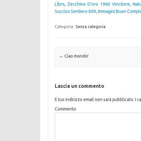
Libro
,
Zecchino D'oro 1960 Vincitore
,
Nat
Succiso Sentiero 609
,
Immagini Buon Compl
Categoria:
Senza categoria
Navigazione articolo
←
Ciao mondo!
Lascia un commento
Il tuo indirizzo email non sarà pubblicato.
I c
Commento