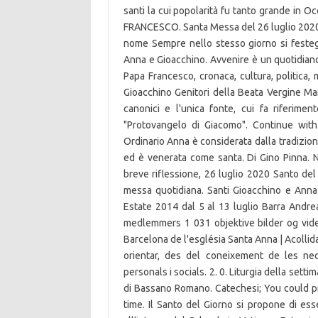
santi la cui popolarità fu tanto grande in
FRANCESCO. Santa Messa del 26 luglio 2020. L
nome Sempre nello stesso giorno si festegg
Anna e Gioacchino. Avvenire è un quotidiano 
Papa Francesco, cronaca, cultura, politica
Gioacchino Genitori della Beata Vergine Mar
canonici e l'unica fonte, cui fa riferiment
"Protovangelo di Giacomo". Continue with
Ordinario Anna è considerata dalla tradizion
ed è venerata come santa. Di Gino Pinna. 
breve riflessione, 26 luglio 2020 Santo del 
messa quotidiana. Santi Gioacchino e Anna
Estate 2014 dal 5 al 13 luglio Barra Andre
medlemmers 1 031 objektive bilder og vid
Barcelona de l'església Santa Anna | Acollida,
orientar, des del coneixement de les nec
personals i socials. 2. 0. Liturgia della se
di Bassano Romano. Catechesi; You could p
time. Il Santo del Giorno si propone di ess