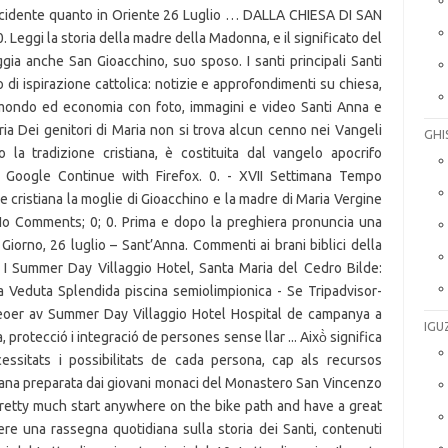
 Occidente quanto in Oriente 26 Luglio … DALLA CHIESA DI SAN
eggi la storia della madre della Madonna, e il significato del
ia anche San Gioacchino, suo sposo. I santi principali Santi
di ispirazione cattolica: notizie e approfondimenti su chiesa,
, mondo ed economia con foto, immagini e video Santi Anna e
ia Dei genitori di Maria non si trova alcun cenno nei Vangeli
GHI
o la tradizione cristiana, è costituita dal vangelo apocrifo
 Google Continue with Firefox. 0. - XVII Settimana Tempo
e cristiana la moglie di Gioacchino e la madre di Maria Vergine
No Comments; 0; 0. Prima e dopo la preghiera pronuncia una
Giorno, 26 luglio – Sant’Anna. Commenti ai brani biblici della
 I Summer Day Villaggio Hotel, Santa Maria del Cedro Bilde:
a Veduta Splendida piscina semiolimpionica - Se Tripadvisor-
eoer av Summer Day Villaggio Hotel Hospital de campanya a
IGU
 protecció i integració de persones sense llar ... Això̀ significa
essitats i possibilitats de cada persona, cap als recursos
ttimana preparata dai giovani monaci del Monastero San Vincenzo
retty much start anywhere on the bike path and have a great
ere una rassegna quotidiana sulla storia dei Santi, contenuti