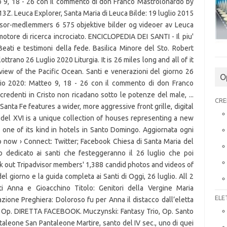
o 9, 18 - 26 con il commento di don Franco Mastrolonardo by
. Leuca Explorer, Santa Maria di Leuca Bilde: 19 luglio 2015
dvisor-medlemmers 6 575 objektive bilder og videoer av Leuca
 motore di ricerca incrociato. ENCICLOPEDIA DEI SANTI - Il piu'
eati e testimoni della fede. Basilica Minore del Sto. Robert
ttrano 26 Luglio 2020 Liturgia. It is 26 miles long and all of it
 view of the Pacific Ocean. Santi e venerazioni del giorno 26
O
lio 2020: Matteo 9, 18 - 26 con il commento di don Franco
redenti in Cristo non ricadano sotto le potenze del male, ...
CRE
nta Fe features a wider, more aggressive front grille, digital
 del XVI is a unique collection of houses representing a new
 one of its kind in hotels in Santo Domingo. Aggiornata ogni
p now › Connect: Twitter; Facebook Chiesa di Santa Maria del
lo dedicato ai santi che festeggeranno il 26 luglio che poi
eck out Tripadvisor members' 1,388 candid photos and videos of
del giorno e la guida completa ai Santi di Oggi, 26 luglio. All 2
i Anna e Gioacchino Titolo: Genitori della Vergine Maria
ELE
ione Preghiera: Doloroso fu per Anna il distacco dall’eletta
. Op. DIRETTA FACEBOOK. Muczynski: Fantasy Trio, Op. Santo
ntaleone San Pantaleone Martire, santo del IV sec., uno di quei