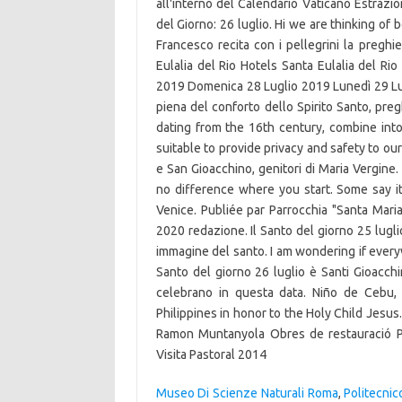
all'interno del Calendario Vaticano Estrazion
del Giorno: 26 luglio. Hi we are thinking of
Francesco recita con i pellegrini la preghi
Eulalia del Rio Hotels Santa Eulalia del R
2019 Domenica 28 Luglio 2019 Lunedì 29 Lugl
piena del conforto dello Spirito Santo, preg
dating from the 16th century, combine into
suitable to provide privacy and safety to ou
e San Gioacchino, genitori di Maria Vergine.
no difference where you start. Some say it 
Venice. Publiée par Parrocchia "Santa Maria
2020 redazione. Il Santo del giorno 25 luglio
immagine del santo. I am wondering if everyw
Santo del giorno 26 luglio è Santi Gioacchi
celebrano in questa data. Niño de Cebu, 
Philippines in honor to the Holy Child Jesus.
Ramon Muntanyola Obres de restauració P
Visita Pastoral 2014
Museo Di Scienze Naturali Roma
,
Politecnic