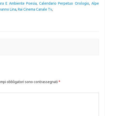
ura E Ambiente Poesia
,
Calendario Perpetuo Orologio
,
Alpe
eanno Lina
,
Rai Cinema Canale Tv
,
ampi obbligatori sono contrassegnati
*