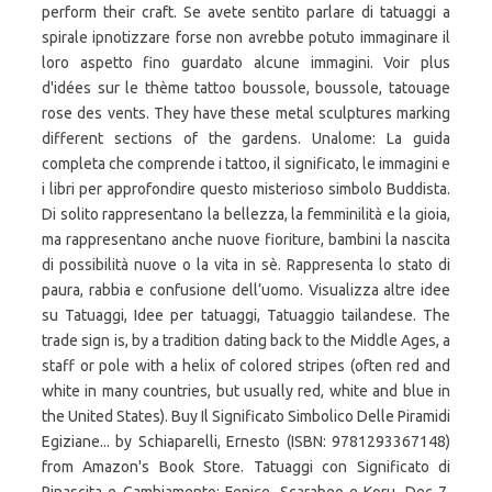
perform their craft. Se avete sentito parlare di tatuaggi a
spirale ipnotizzare forse non avrebbe potuto immaginare il
loro aspetto fino guardato alcune immagini. Voir plus
d'idées sur le thème tattoo boussole, boussole, tatouage
rose des vents. They have these metal sculptures marking
different sections of the gardens. Unalome: La guida
completa che comprende i tattoo, il significato, le immagini e
i libri per approfondire questo misterioso simbolo Buddista.
Di solito rappresentano la bellezza, la femminilità e la gioia,
ma rappresentano anche nuove fioriture, bambini la nascita
di possibilità nuove o la vita in sè. Rappresenta lo stato di
paura, rabbia e confusione dell’uomo. Visualizza altre idee
su Tatuaggi, Idee per tatuaggi, Tatuaggio tailandese. The
trade sign is, by a tradition dating back to the Middle Ages, a
staff or pole with a helix of colored stripes (often red and
white in many countries, but usually red, white and blue in
the United States). Buy Il Significato Simbolico Delle Piramidi
Egiziane... by Schiaparelli, Ernesto (ISBN: 9781293367148)
from Amazon's Book Store. Tatuaggi con Significato di