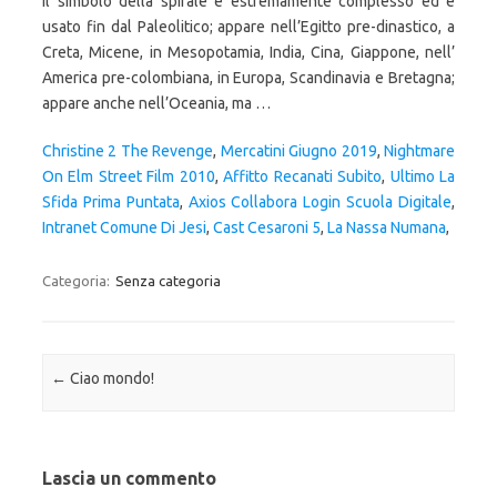
Il simbolo della spirale è estremamente complesso ed è
usato fin dal Paleolitico; appare nell’Egitto pre-dinastico, a
Creta, Micene, in Mesopotamia, India, Cina, Giappone, nell’
America pre-colombiana, in Europa, Scandinavia e Bretagna;
appare anche nell’Oceania, ma …
Christine 2 The Revenge
,
Mercatini Giugno 2019
,
Nightmare
On Elm Street Film 2010
,
Affitto Recanati Subito
,
Ultimo La
Sfida Prima Puntata
,
Axios Collabora Login Scuola Digitale
,
Intranet Comune Di Jesi
,
Cast Cesaroni 5
,
La Nassa Numana
,
Categoria:
Senza categoria
Navigazione articolo
←
Ciao mondo!
Lascia un commento