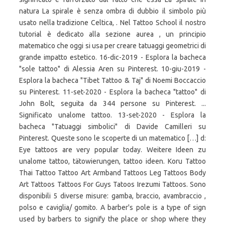
natura La spirale è senza ombra di dubbio il simbolo più
usato nella tradizione Celtica, . Nel Tattoo School il nostro
tutorial è dedicato alla sezione aurea , un principio
matematico che oggi si usa per creare tatuaggi geometrici di
grande impatto estetico. 16-dic-2019 - Esplora la bacheca
"sole tattoo" di Alessia Aren su Pinterest. 10-giu-2019 -
Esplora la bacheca "Tibet Tattoo & Taj" di Noemi Boccaccio
su Pinterest. 11-set-2020 - Esplora la bacheca "tattoo" di
John Bolt, seguita da 344 persone su Pinterest. ...
Significato unalome tattoo. 13-set-2020 - Esplora la
bacheca "Tatuaggi simbolici" di Davide Camilleri su
Pinterest. Queste sono le scoperte di un matematico […] d:
Eye tattoos are very popular today. Weitere Ideen zu
unalome tattoo, tätowierungen, tattoo ideen. Koru Tattoo
Thai Tattoo Tattoo Art Armband Tattoos Leg Tattoos Body
Art Tattoos Tattoos For Guys Tatoos Irezumi Tattoos. Sono
disponibili 5 diverse misure: gamba, braccio, avambraccio ,
polso e caviglia/ gomito. A barber's pole is a type of sign
used by barbers to signify the place or shop where they