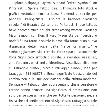
- Explore Kiahpooja Jayswal's board "Witch symbols" on
Pinterest. ... Spirale Tattoo Idee. ... Immagini, foto stock e
grafica vettoriale simili a tema Elementi a spirale per
pennelli. 19-lug-2019 - Esplora la bacheca "Tatuaggi
circolari" di Beatrice Cantone su Pinterest. These tattoos
have become much sought after among women. Tatuaggi
Maori simboli con fiori. Il koru (Maori sta per "cerchio o
nodo") è una forma a spirale in base alla forma di un nuovo
dispiegarsi delle foglie della "felce di argento" e
simboleggia nuova vita, crescita, forza e pace. Tattoo tribale
Koru. Significato simbolico spirale. 5 available sizes: leg,
arm, forearm , wrist and ankle/elbow. Visualizza altre idee
su tatuaggio simboli, piccolo tatuaggio simboli, idee per
tatuaggi. - 238108573 ... Enso, significato tradizionale del
cerchio zen e le sue declinazioni nella cultura moderna.
Serrature – I tatuaggi che rappresentano chiavi, serrature o
catene hanno sempre una significato di protezione, non
solo per sé stessi, ma anche per tutte le persone care, sia
fisica che dai sentimenti nocivi. Significato Tatuaggio Spirale