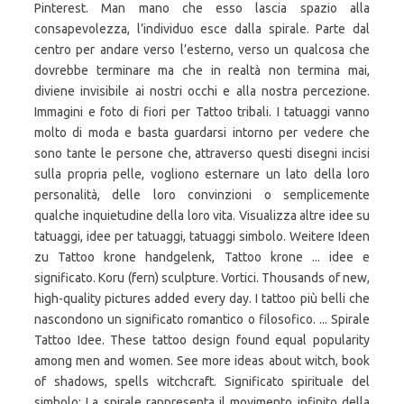
Pinterest. Man mano che esso lascia spazio alla
consapevolezza, l’individuo esce dalla spirale. Parte dal
centro per andare verso l’esterno, verso un qualcosa che
dovrebbe terminare ma che in realtà non termina mai,
diviene invisibile ai nostri occhi e alla nostra percezione.
Immagini e foto di fiori per Tattoo tribali. I tatuaggi vanno
molto di moda e basta guardarsi intorno per vedere che
sono tante le persone che, attraverso questi disegni incisi
sulla propria pelle, vogliono esternare un lato della loro
personalità, delle loro convinzioni o semplicemente
qualche inquietudine della loro vita. Visualizza altre idee su
tatuaggi, idee per tatuaggi, tatuaggi simbolo. Weitere Ideen
zu Tattoo krone handgelenk, Tattoo krone ... idee e
significato. Koru (fern) sculpture. Vortici. Thousands of new,
high-quality pictures added every day. I tattoo più belli che
nascondono un significato romantico o filosofico. ... Spirale
Tattoo Idee. These tattoo design found equal popularity
among men and women. See more ideas about witch, book
of shadows, spells witchcraft. Significato spirituale del
simbolo: La spirale rappresenta il movimento infinito della