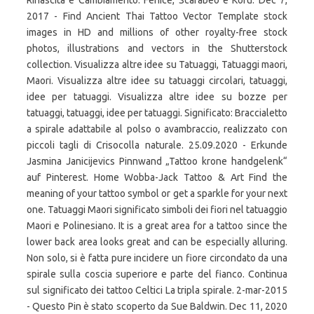
Rinascita e Cambiamento: Fenice, Scarabeo e Koru. Dec 7,
2017 - Find Ancient Thai Tattoo Vector Template stock
images in HD and millions of other royalty-free stock
photos, illustrations and vectors in the Shutterstock
collection. Visualizza altre idee su Tatuaggi, Tatuaggi maori,
Maori. Visualizza altre idee su tatuaggi circolari, tatuaggi,
idee per tatuaggi. Visualizza altre idee su bozze per
tatuaggi, tatuaggi, idee per tatuaggi. Significato: Braccialetto
a spirale adattabile al polso o avambraccio, realizzato con
piccoli tagli di Crisocolla naturale. 25.09.2020 - Erkunde
Jasmina Janicijevics Pinnwand „Tattoo krone handgelenk“
auf Pinterest. Home Wobba-Jack Tattoo & Art Find the
meaning of your tattoo symbol or get a sparkle for your next
one. Tatuaggi Maori significato simboli dei fiori nel tatuaggio
Maori e Polinesiano. It is a great area for a tattoo since the
lower back area looks great and can be especially alluring.
Non solo, si è fatta pure incidere un fiore circondato da una
spirale sulla coscia superiore e parte del fianco. Continua
sul significato dei tattoo Celtici La tripla spirale. 2-mar-2015
- Questo Pin è stato scoperto da Sue Baldwin. Dec 11, 2020