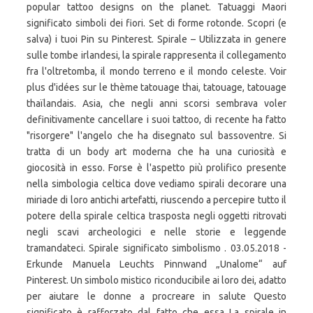
popular tattoo designs on the planet. Tatuaggi Maori
significato simboli dei fiori. Set di forme rotonde. Scopri (e
salva) i tuoi Pin su Pinterest. Spirale – Utilizzata in genere
sulle tombe irlandesi, la spirale rappresenta il collegamento
fra l'oltretomba, il mondo terreno e il mondo celeste. Voir
plus d'idées sur le thème tatouage thai, tatouage, tatouage
thaïlandais. Asia, che negli anni scorsi sembrava voler
definitivamente cancellare i suoi tattoo, di recente ha fatto
"risorgere" l'angelo che ha disegnato sul bassoventre. Si
tratta di un body art moderna che ha una curiosità e
giocosità in esso. Forse è l'aspetto più prolifico presente
nella simbologia celtica dove vediamo spirali decorare una
miriade di loro antichi artefatti, riuscendo a percepire tutto il
potere della spirale celtica trasposta negli oggetti ritrovati
negli scavi archeologici e nelle storie e leggende
tramandateci. Spirale significato simbolismo . 03.05.2018 -
Erkunde Manuela Leuchts Pinnwand „Unalome“ auf
Pinterest. Un simbolo mistico riconducibile ai loro dei, adatto
per aiutare le donne a procreare in salute Questo
significato è rafforzato dal fatto che essa La spirale in