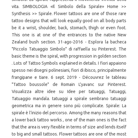
vita. SIMBOLOGIA «Il Simbolo della Spirale» Home >>
Synthesis >> Spirale. Flower tattoos are one of those rare
tattoo designs that will look equally good on all body parts
be it a wrist, shoulder, back, stomach, thigh or even foot.
This one is at one of the entrances to the native New
Zealand bush section. 31-ago-2016 - Esplora la bacheca
"Piccolo Tatuaggio Simbolo" di raffaella su Pinterest. The
basic theme is the spiral, with progression in golden section
. Lots of Tattoo Symbols explained in details. I fiori appaiono
spesso nei disegni polinesiani, fiori di ibisco, principalmente
frangipane e tiare. 6 sept. 2019 - Découvrez le tableau
"Tattoo boussole" de Romain L'yavanc sur Pinterest.
Visualizza altre idee su Idee per tatuaggi, Tatuaggi,
Tatuaggio mandala. tatuaggi a spirale sembrano tatuaggi
geometrica ma in genere sono più complicate. Spirale: La
spirale è l’inizio del percorso. Among the many reasons that
a lower back tattoo works , one of the main ones is the fact
that the area is very flexible in terms of size and lends itself
to big and small tattoos. Flower tattoos are one of the most