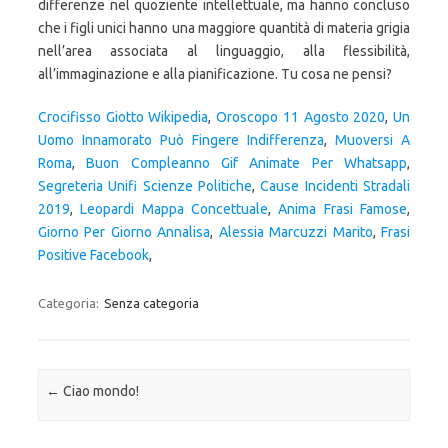
Crocifisso Giotto Wikipedia
,
Oroscopo 11 Agosto 2020
,
Un
Uomo Innamorato Può Fingere Indifferenza
,
Muoversi A
Roma
,
Buon Compleanno Gif Animate Per Whatsapp
,
Segreteria Unifi Scienze Politiche
,
Cause Incidenti Stradali
2019
,
Leopardi Mappa Concettuale
,
Anima Frasi Famose
,
Giorno Per Giorno Annalisa
,
Alessia Marcuzzi Marito
,
Frasi
Positive Facebook
,
Categoria:
Senza categoria
Navigazione articolo
←
Ciao mondo!